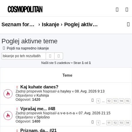
I
s
Seznam forumov
Iskanje
Poglej aktivne teme
k
a
Poglej aktivne teme
n
j
Pojdi na napredno iskanje
Iskanje
Napredno iskanje
e
Našli ste 5 zadetkov • Stran
1
od
1
Teme
N
Kaj kuhate danes?
o
Zadnji prispevek Napisal/-a
hayley
«
08. Avg. 2026 9:13
v
Objavljeno v
Kuhinja
e
Odgovori:
1420
1
92
93
94
95
…
o
b
N
Vprašaj me... #48
j
o
Zadnji prispevek Napisal/-a
v-e-s-n-a
«
07. Avg. 2026 21:15
a
v
Objavljeno v
Splošno
v
e
Odgovori:
1400
1
91
92
93
94
…
e
o
b
N
Priznam, da... #21