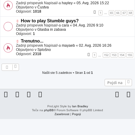
j
o
Zadnji prispevek Napisal/-a
hayley
«
05. Avg. 2026 15:22
a
v
Objavljeno v
Čustva
v
e
Odgovori:
1018
1
65
66
67
68
…
e
o
b
N
How to play Stumble guys?
j
o
Zadnji prispevek Napisal/-a
cara
«
04. Avg. 2026 9:10
a
v
Objavljeno v
Glasba in zabava
v
e
Odgovori:
1
e
o
N
Trenutno...
b
o
Zadnji prispevek Napisal/-a
j
mayaeb
«
02. Avg. 2026 16:26
v
Objavljeno v
a
Splošno
e
Odgovori:
v
2318
1
152
153
154
155
…
o
e
b
j
a
Našli ste 5 zadetkov • Stran
1
od
1
v
e
Pojdi na
ProLight Style by
Ian Bradley
Teče na
phpBB
® Forum Software © phpBB Limited
Zasebnost
|
Pogoji