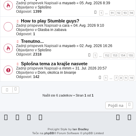
j
o
Zadnji prispevek Napisal/-a
mayaeb
«
05. Avg. 2026 8:39
a
v
Objavljeno v
Splošno
v
e
Odgovori:
1399
1
91
92
93
94
…
e
o
b
N
How to play Stumble guys?
j
o
Zadnji prispevek Napisal/-a
cara
«
04. Avg. 2026 9:10
a
v
Objavljeno v
Glasba in zabava
v
e
Odgovori:
1
e
o
N
Trenutno...
b
o
Zadnji prispevek Napisal/-a
j
mayaeb
«
02. Avg. 2026 16:26
v
Objavljeno v
a
Splošno
e
Odgovori:
v
2318
1
152
153
154
155
…
o
e
b
N
Splošna tema za krajše nasvete
j
o
Zadnji prispevek Napisal/-a
mmm
«
31. Jul. 2026 20:57
a
v
Objavljeno v
Dom, okolica in bivanje
v
e
Odgovori:
142
1
7
8
9
10
…
e
o
b
j
a
Našli ste 6 zadetkov • Stran
1
od
1
v
e
Pojdi na
ProLight Style by
Ian Bradley
Teče na
phpBB
® Forum Software © phpBB Limited