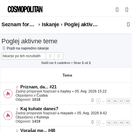
I
s
Seznam forumov
Iskanje
Poglej aktivne teme
k
a
Poglej aktivne teme
n
j
Pojdi na napredno iskanje
Iskanje
Napredno iskanje
e
Našli ste 6 zadetkov • Stran
1
od
1
Teme
N
Priznam, da... #21
o
Zadnji prispevek Napisal/-a
hayley
«
05. Avg. 2026 15:22
v
Objavljeno v
Čustva
e
Odgovori:
1018
1
65
66
67
68
…
o
b
N
Kaj kuhate danes?
j
o
Zadnji prispevek Napisal/-a
mayaeb
«
05. Avg. 2026 8:42
a
v
Objavljeno v
Kuhinja
v
e
Odgovori:
1419
1
92
93
94
95
…
e
o
b
N
Vprašaj me... #48