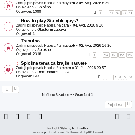
j
o
Zadnji prispevek Napisal/-a
mayaeb
«
05. Avg. 2026 8:39
a
v
Objavljeno v
Splošno
v
e
Odgovori:
1399
1
91
92
93
94
…
e
o
b
N
How to play Stumble guys?
j
o
Zadnji prispevek Napisal/-a
cara
«
04. Avg. 2026 9:10
a
v
Objavljeno v
Glasba in zabava
v
e
Odgovori:
1
e
o
N
Trenutno...
b
o
Zadnji prispevek Napisal/-a
j
mayaeb
«
02. Avg. 2026 16:26
v
Objavljeno v
a
Splošno
e
Odgovori:
v
2318
1
152
153
154
155
…
o
e
b
N
Splošna tema za krajše nasvete
j
o
Zadnji prispevek Napisal/-a
mmm
«
31. Jul. 2026 20:57
a
v
Objavljeno v
Dom, okolica in bivanje
v
e
Odgovori:
142
1
7
8
9
10
…
e
o
b
j
a
Našli ste 6 zadetkov • Stran
1
od
1
v
e
Pojdi na
ProLight Style by
Ian Bradley
Teče na
phpBB
® Forum Software © phpBB Limited