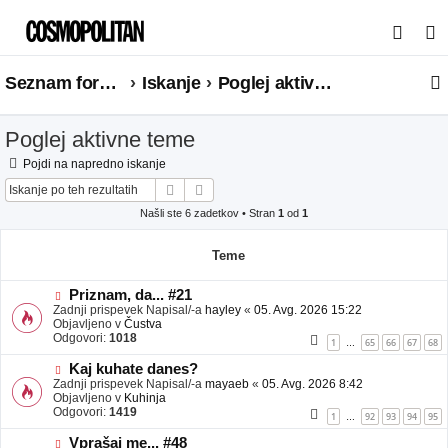
I
s
Seznam forumov
Iskanje
Poglej aktivne teme
k
a
Poglej aktivne teme
n
j
Pojdi na napredno iskanje
Iskanje
Napredno iskanje
e
Našli ste 6 zadetkov • Stran
1
od
1
Teme
N
Priznam, da... #21
o
Zadnji prispevek Napisal/-a
hayley
«
05. Avg. 2026 15:22
v
Objavljeno v
Čustva
e
Odgovori:
1018
1
65
66
67
68
…
o
b
N
Kaj kuhate danes?
j
o
Zadnji prispevek Napisal/-a
mayaeb
«
05. Avg. 2026 8:42
a
v
Objavljeno v
Kuhinja
v
e
Odgovori:
1419
1
92
93
94
95
…
e
o
b
N
Vprašaj me... #48