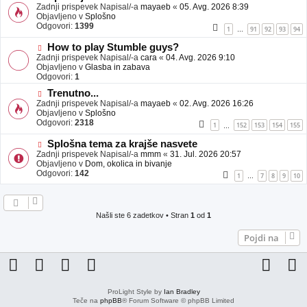
j
o
Zadnji prispevek Napisal/-a
mayaeb
«
05. Avg. 2026 8:39
a
v
Objavljeno v
Splošno
v
e
Odgovori:
1399
1
91
92
93
94
…
e
o
b
N
How to play Stumble guys?
j
o
Zadnji prispevek Napisal/-a
cara
«
04. Avg. 2026 9:10
a
v
Objavljeno v
Glasba in zabava
v
e
Odgovori:
1
e
o
N
Trenutno...
b
o
Zadnji prispevek Napisal/-a
j
mayaeb
«
02. Avg. 2026 16:26
v
Objavljeno v
a
Splošno
e
Odgovori:
v
2318
1
152
153
154
155
…
o
e
b
N
Splošna tema za krajše nasvete
j
o
Zadnji prispevek Napisal/-a
mmm
«
31. Jul. 2026 20:57
a
v
Objavljeno v
Dom, okolica in bivanje
v
e
Odgovori:
142
1
7
8
9
10
…
e
o
b
j
a
Našli ste 6 zadetkov • Stran
1
od
1
v
e
Pojdi na
ProLight Style by
Ian Bradley
Teče na
phpBB
® Forum Software © phpBB Limited