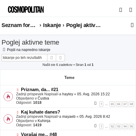
I
s
Seznam forumov
Iskanje
Poglej aktivne teme
k
a
Poglej aktivne teme
n
j
Pojdi na napredno iskanje
Iskanje
Napredno iskanje
e
Našli ste 6 zadetkov • Stran
1
od
1
Teme
N
Priznam, da... #21
o
Zadnji prispevek Napisal/-a
hayley
«
05. Avg. 2026 15:22
v
Objavljeno v
Čustva
e
Odgovori:
1018
1
65
66
67
68
…
o
b
N
Kaj kuhate danes?
j
o
Zadnji prispevek Napisal/-a
mayaeb
«
05. Avg. 2026 8:42
a
v
Objavljeno v
Kuhinja
v
e
Odgovori:
1419
1
92
93
94
95
…
e
o
b
N
Vprašaj me... #48