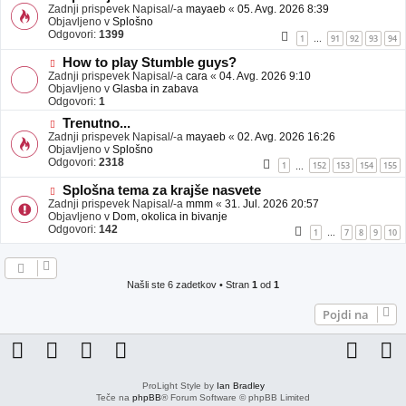
j
o
Zadnji prispevek Napisal/-a
mayaeb
«
05. Avg. 2026 8:39
a
v
Objavljeno v
Splošno
v
e
Odgovori:
1399
1
91
92
93
94
…
e
o
b
N
How to play Stumble guys?
j
o
Zadnji prispevek Napisal/-a
cara
«
04. Avg. 2026 9:10
a
v
Objavljeno v
Glasba in zabava
v
e
Odgovori:
1
e
o
N
Trenutno...
b
o
Zadnji prispevek Napisal/-a
j
mayaeb
«
02. Avg. 2026 16:26
v
Objavljeno v
a
Splošno
e
Odgovori:
v
2318
1
152
153
154
155
…
o
e
b
N
Splošna tema za krajše nasvete
j
o
Zadnji prispevek Napisal/-a
mmm
«
31. Jul. 2026 20:57
a
v
Objavljeno v
Dom, okolica in bivanje
v
e
Odgovori:
142
1
7
8
9
10
…
e
o
b
j
a
Našli ste 6 zadetkov • Stran
1
od
1
v
e
Pojdi na
ProLight Style by
Ian Bradley
Teče na
phpBB
® Forum Software © phpBB Limited