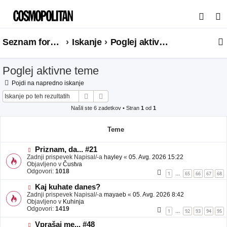
I
s
Seznam forumov
Iskanje
Poglej aktivne teme
k
a
Poglej aktivne teme
n
j
Pojdi na napredno iskanje
Iskanje
Napredno iskanje
e
Našli ste 6 zadetkov • Stran
1
od
1
Teme
N
Priznam, da... #21
o
Zadnji prispevek Napisal/-a
hayley
«
05. Avg. 2026 15:22
v
Objavljeno v
Čustva
e
Odgovori:
1018
1
65
66
67
68
…
o
b
N
Kaj kuhate danes?
j
o
Zadnji prispevek Napisal/-a
mayaeb
«
05. Avg. 2026 8:42
a
v
Objavljeno v
Kuhinja
v
e
Odgovori:
1419
1
92
93
94
95
…
e
o
b
N
Vprašaj me... #48