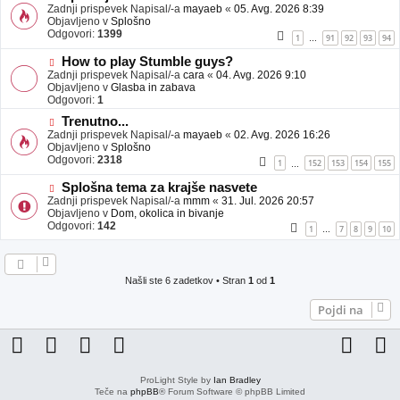
j
o
Zadnji prispevek Napisal/-a
mayaeb
«
05. Avg. 2026 8:39
a
v
Objavljeno v
Splošno
v
e
Odgovori:
1399
1
91
92
93
94
…
e
o
b
N
How to play Stumble guys?
j
o
Zadnji prispevek Napisal/-a
cara
«
04. Avg. 2026 9:10
a
v
Objavljeno v
Glasba in zabava
v
e
Odgovori:
1
e
o
N
Trenutno...
b
o
Zadnji prispevek Napisal/-a
j
mayaeb
«
02. Avg. 2026 16:26
v
Objavljeno v
a
Splošno
e
Odgovori:
v
2318
1
152
153
154
155
…
o
e
b
N
Splošna tema za krajše nasvete
j
o
Zadnji prispevek Napisal/-a
mmm
«
31. Jul. 2026 20:57
a
v
Objavljeno v
Dom, okolica in bivanje
v
e
Odgovori:
142
1
7
8
9
10
…
e
o
b
j
a
Našli ste 6 zadetkov • Stran
1
od
1
v
e
Pojdi na
ProLight Style by
Ian Bradley
Teče na
phpBB
® Forum Software © phpBB Limited