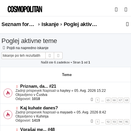
I
s
Seznam forumov
Iskanje
Poglej aktivne teme
k
a
Poglej aktivne teme
n
j
Pojdi na napredno iskanje
Iskanje
Napredno iskanje
e
Našli ste 6 zadetkov • Stran
1
od
1
Teme
N
Priznam, da... #21
o
Zadnji prispevek Napisal/-a
hayley
«
05. Avg. 2026 15:22
v
Objavljeno v
Čustva
e
Odgovori:
1018
1
65
66
67
68
…
o
b
N
Kaj kuhate danes?
j
o
Zadnji prispevek Napisal/-a
mayaeb
«
05. Avg. 2026 8:42
a
v
Objavljeno v
Kuhinja
v
e
Odgovori:
1419
1
92
93
94
95
…
e
o
b
N
Vprašaj me... #48