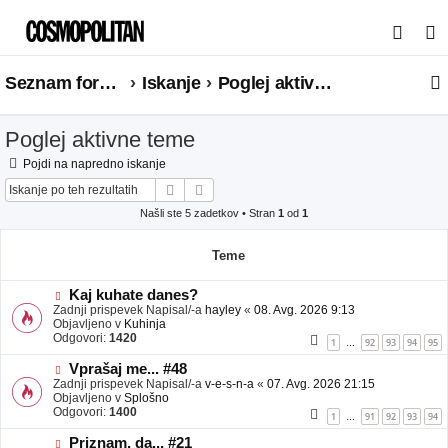
I
s
Seznam forumov
Iskanje
Poglej aktivne teme
k
a
Poglej aktivne teme
n
j
Pojdi na napredno iskanje
Iskanje
Napredno iskanje
e
Našli ste 5 zadetkov • Stran
1
od
1
Teme
N
Kaj kuhate danes?
o
Zadnji prispevek Napisal/-a
hayley
«
08. Avg. 2026 9:13
v
Objavljeno v
Kuhinja
e
Odgovori:
1420
1
92
93
94
95
…
o
b
N
Vprašaj me... #48
j
o
Zadnji prispevek Napisal/-a
v-e-s-n-a
«
07. Avg. 2026 21:15
a
v
Objavljeno v
Splošno
v
e
Odgovori:
1400
1
91
92
93
94
…
e
o
b
N
Priznam, da... #21