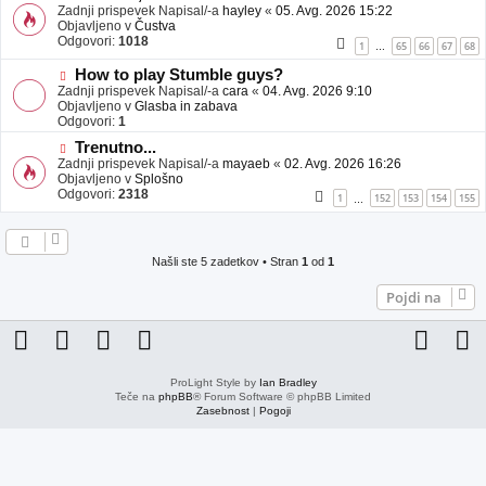
j
o
Zadnji prispevek Napisal/-a
hayley
«
05. Avg. 2026 15:22
a
v
Objavljeno v
Čustva
v
e
Odgovori:
1018
1
65
66
67
68
…
e
o
b
N
How to play Stumble guys?
j
o
Zadnji prispevek Napisal/-a
cara
«
04. Avg. 2026 9:10
a
v
Objavljeno v
Glasba in zabava
v
e
Odgovori:
1
e
o
N
Trenutno...
b
o
Zadnji prispevek Napisal/-a
j
mayaeb
«
02. Avg. 2026 16:26
v
Objavljeno v
a
Splošno
e
Odgovori:
v
2318
1
152
153
154
155
…
o
e
b
j
a
Našli ste 5 zadetkov • Stran
1
od
1
v
e
Pojdi na
ProLight Style by
Ian Bradley
Teče na
phpBB
® Forum Software © phpBB Limited
Zasebnost
|
Pogoji