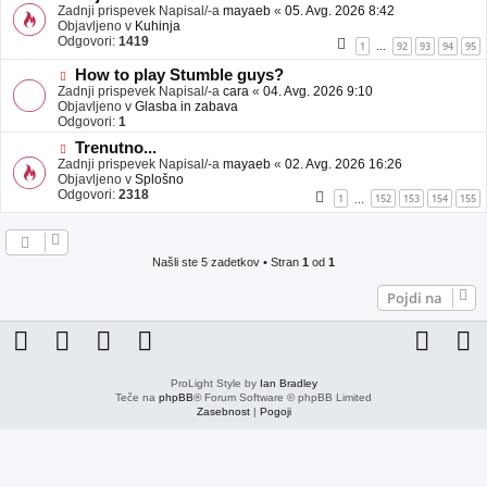
j
o
Zadnji prispevek Napisal/-a
mayaeb
«
05. Avg. 2026 8:42
a
v
Objavljeno v
Kuhinja
v
e
Odgovori:
1419
1
92
93
94
95
…
e
o
b
N
How to play Stumble guys?
j
o
Zadnji prispevek Napisal/-a
cara
«
04. Avg. 2026 9:10
a
v
Objavljeno v
Glasba in zabava
v
e
Odgovori:
1
e
o
N
Trenutno...
b
o
Zadnji prispevek Napisal/-a
j
mayaeb
«
02. Avg. 2026 16:26
v
Objavljeno v
a
Splošno
e
Odgovori:
v
2318
1
152
153
154
155
…
o
e
b
j
a
Našli ste 5 zadetkov • Stran
1
od
1
v
e
Pojdi na
ProLight Style by
Ian Bradley
Teče na
phpBB
® Forum Software © phpBB Limited
Zasebnost
|
Pogoji