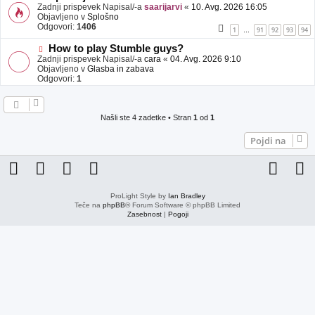
j
o
Zadnji prispevek Napisal/-a
saarijarvi
«
10. Avg. 2026 16:05
a
v
Objavljeno v
Splošno
v
e
Odgovori:
1406
1
91
92
93
94
…
e
o
b
N
How to play Stumble guys?
j
o
Zadnji prispevek Napisal/-a
cara
«
04. Avg. 2026 9:10
a
v
Objavljeno v
Glasba in zabava
v
e
Odgovori:
1
e
o
b
j
a
Našli ste 4 zadetke • Stran
1
od
1
v
e
Pojdi na
ProLight Style by
Ian Bradley
Teče na
phpBB
® Forum Software © phpBB Limited
Zasebnost
|
Pogoji