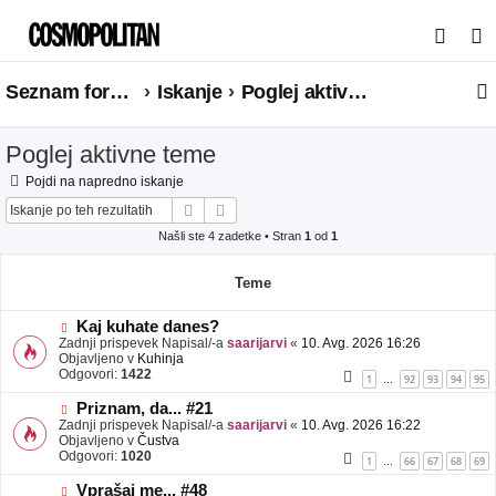
I
s
Seznam forumov
Iskanje
Poglej aktivne teme
k
a
Poglej aktivne teme
n
j
Pojdi na napredno iskanje
Iskanje
Napredno iskanje
e
Našli ste 4 zadetke • Stran
1
od
1
Teme
N
Kaj kuhate danes?
o
Zadnji prispevek Napisal/-a
saarijarvi
«
10. Avg. 2026 16:26
v
Objavljeno v
Kuhinja
e
Odgovori:
1422
1
92
93
94
95
…
o
b
N
Priznam, da... #21
j
o
Zadnji prispevek Napisal/-a
saarijarvi
«
10. Avg. 2026 16:22
a
v
Objavljeno v
Čustva
v
e
Odgovori:
1020
1
66
67
68
69
…
e
o
b
N
Vprašaj me... #48