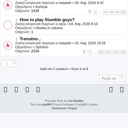
j
o
Zadnji prispevek Napisal/-a
mayaeb
«
05. Avg. 2026 8:42
a
v
Objavljeno v
Kuhinja
v
e
Odgovori:
1419
1
92
93
94
95
…
e
o
b
N
How to play Stumble guys?
j
o
Zadnji prispevek Napisal/-a
cara
«
04. Avg. 2026 9:10
a
v
Objavljeno v
Glasba in zabava
v
e
Odgovori:
1
e
o
N
Trenutno...
b
o
Zadnji prispevek Napisal/-a
j
mayaeb
«
02. Avg. 2026 16:26
v
Objavljeno v
a
Splošno
e
Odgovori:
v
2318
1
152
153
154
155
…
o
e
b
j
a
Našli ste 5 zadetkov • Stran
1
od
1
v
e
Pojdi na
ProLight Style by
Ian Bradley
Teče na
phpBB
® Forum Software © phpBB Limited
Zasebnost
|
Pogoji