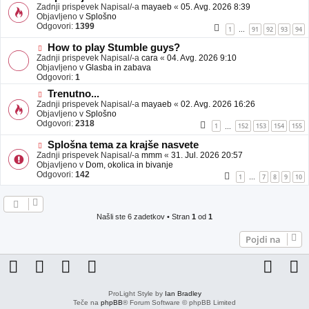
j
o
Zadnji prispevek Napisal/-a
mayaeb
«
05. Avg. 2026 8:39
a
v
Objavljeno v
Splošno
v
e
Odgovori:
1399
1
91
92
93
94
…
e
o
b
N
How to play Stumble guys?
j
o
Zadnji prispevek Napisal/-a
cara
«
04. Avg. 2026 9:10
a
v
Objavljeno v
Glasba in zabava
v
e
Odgovori:
1
e
o
N
Trenutno...
b
o
Zadnji prispevek Napisal/-a
j
mayaeb
«
02. Avg. 2026 16:26
v
Objavljeno v
a
Splošno
e
Odgovori:
v
2318
1
152
153
154
155
…
o
e
b
N
Splošna tema za krajše nasvete
j
o
Zadnji prispevek Napisal/-a
mmm
«
31. Jul. 2026 20:57
a
v
Objavljeno v
Dom, okolica in bivanje
v
e
Odgovori:
142
1
7
8
9
10
…
e
o
b
j
a
Našli ste 6 zadetkov • Stran
1
od
1
v
e
Pojdi na
ProLight Style by
Ian Bradley
Teče na
phpBB
® Forum Software © phpBB Limited