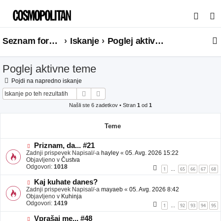
I
s
Seznam forumov
Iskanje
Poglej aktivne teme
k
a
Poglej aktivne teme
n
j
Pojdi na napredno iskanje
Iskanje
Napredno iskanje
e
Našli ste 6 zadetkov • Stran
1
od
1
Teme
N
Priznam, da... #21
o
Zadnji prispevek Napisal/-a
hayley
«
05. Avg. 2026 15:22
v
Objavljeno v
Čustva
e
Odgovori:
1018
1
65
66
67
68
…
o
b
N
Kaj kuhate danes?
j
o
Zadnji prispevek Napisal/-a
mayaeb
«
05. Avg. 2026 8:42
a
v
Objavljeno v
Kuhinja
v
e
Odgovori:
1419
1
92
93
94
95
…
e
o
b
N
Vprašaj me... #48