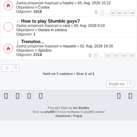
j
o
Zadnji prispevek Napisal/-a
hayley
«
05. Avg. 2026 15:22
a
v
Objavljeno v
Čustva
v
e
Odgovori:
1018
1
65
66
67
68
…
e
o
b
N
How to play Stumble guys?
j
o
Zadnji prispevek Napisal/-a
cara
«
04. Avg. 2026 9:10
a
v
Objavljeno v
Glasba in zabava
v
e
Odgovori:
1
e
o
N
Trenutno...
b
o
Zadnji prispevek Napisal/-a
j
mayaeb
«
02. Avg. 2026 16:26
v
Objavljeno v
a
Splošno
e
Odgovori:
v
2318
1
152
153
154
155
…
o
e
b
j
a
Našli ste 5 zadetkov • Stran
1
od
1
v
e
Pojdi na
ProLight Style by
Ian Bradley
Teče na
phpBB
® Forum Software © phpBB Limited
Zasebnost
|
Pogoji