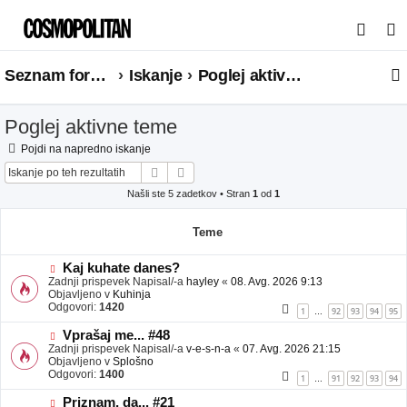
I
s
Seznam forumov
Iskanje
Poglej aktivne teme
k
a
Poglej aktivne teme
n
j
Pojdi na napredno iskanje
Iskanje
Napredno iskanje
e
Našli ste 5 zadetkov • Stran
1
od
1
Teme
N
Kaj kuhate danes?
o
Zadnji prispevek Napisal/-a
hayley
«
08. Avg. 2026 9:13
v
Objavljeno v
Kuhinja
e
Odgovori:
1420
1
92
93
94
95
…
o
b
N
Vprašaj me... #48
j
o
Zadnji prispevek Napisal/-a
v-e-s-n-a
«
07. Avg. 2026 21:15
a
v
Objavljeno v
Splošno
v
e
Odgovori:
1400
1
91
92
93
94
…
e
o
b
N
Priznam, da... #21