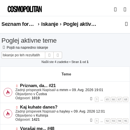
I
s
Seznam forumov
Iskanje
Poglej aktivne teme
k
a
Poglej aktivne teme
n
j
Pojdi na napredno iskanje
Iskanje
Napredno iskanje
e
Našli ste 4 zadetke • Stran
1
od
1
Teme
N
Priznam, da... #21
o
Zadnji prispevek Napisal/-a
mmm
«
09. Avg. 2026 19:01
v
Objavljeno v
Čustva
e
Odgovori:
1019
1
65
66
67
68
…
o
b
N
Kaj kuhate danes?
j
o
Zadnji prispevek Napisal/-a
hayley
«
09. Avg. 2026 12:01
a
v
Objavljeno v
Kuhinja
v
e
Odgovori:
1421
1
92
93
94
95
…
e
o
b
N
Vprašaj me... #48