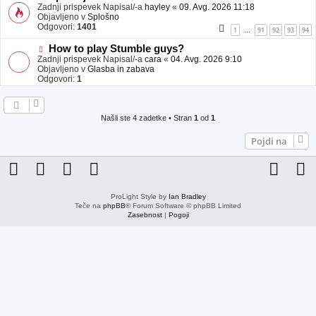
j
o
Zadnji prispevek Napisal/-a
hayley
«
09. Avg. 2026 11:18
a
v
Objavljeno v
Splošno
v
e
Odgovori:
1401
1
91
92
93
94
…
e
o
b
N
How to play Stumble guys?
j
o
Zadnji prispevek Napisal/-a
cara
«
04. Avg. 2026 9:10
a
v
Objavljeno v
Glasba in zabava
v
e
Odgovori:
1
e
o
b
j
a
Našli ste 4 zadetke • Stran
1
od
1
v
e
Pojdi na
ProLight Style by
Ian Bradley
Teče na
phpBB
® Forum Software © phpBB Limited
Zasebnost
|
Pogoji