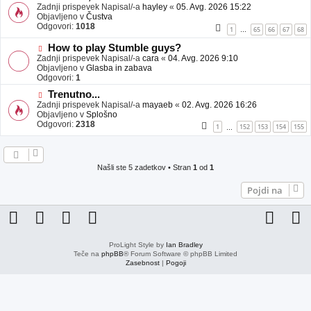
j
o
Zadnji prispevek Napisal/-a
hayley
«
05. Avg. 2026 15:22
a
v
Objavljeno v
Čustva
v
e
Odgovori:
1018
1
65
66
67
68
…
e
o
b
N
How to play Stumble guys?
j
o
Zadnji prispevek Napisal/-a
cara
«
04. Avg. 2026 9:10
a
v
Objavljeno v
Glasba in zabava
v
e
Odgovori:
1
e
o
N
Trenutno...
b
o
Zadnji prispevek Napisal/-a
j
mayaeb
«
02. Avg. 2026 16:26
v
Objavljeno v
a
Splošno
e
Odgovori:
v
2318
1
152
153
154
155
…
o
e
b
j
a
Našli ste 5 zadetkov • Stran
1
od
1
v
e
Pojdi na
ProLight Style by
Ian Bradley
Teče na
phpBB
® Forum Software © phpBB Limited
Zasebnost
|
Pogoji