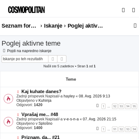
I
s
Seznam forumov
Iskanje
Poglej aktivne teme
k
a
Poglej aktivne teme
n
j
Pojdi na napredno iskanje
Iskanje
Napredno iskanje
e
Našli ste 5 zadetkov • Stran
1
od
1
Teme
N
Kaj kuhate danes?
o
Zadnji prispevek Napisal/-a
hayley
«
08. Avg. 2026 9:13
v
Objavljeno v
Kuhinja
e
Odgovori:
1420
1
92
93
94
95
…
o
b
N
Vprašaj me... #48
j
o
Zadnji prispevek Napisal/-a
v-e-s-n-a
«
07. Avg. 2026 21:15
a
v
Objavljeno v
Splošno
v
e
Odgovori:
1400
1
91
92
93
94
…
e
o
b
N
Priznam, da... #21