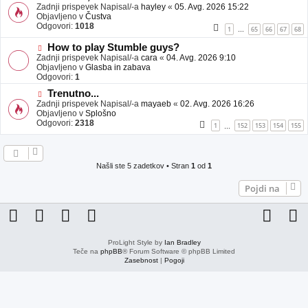
j
o
Zadnji prispevek Napisal/-a
hayley
«
05. Avg. 2026 15:22
a
v
Objavljeno v
Čustva
v
e
Odgovori:
1018
1
65
66
67
68
…
e
o
b
N
How to play Stumble guys?
j
o
Zadnji prispevek Napisal/-a
cara
«
04. Avg. 2026 9:10
a
v
Objavljeno v
Glasba in zabava
v
e
Odgovori:
1
e
o
N
Trenutno...
b
o
Zadnji prispevek Napisal/-a
j
mayaeb
«
02. Avg. 2026 16:26
v
Objavljeno v
a
Splošno
e
Odgovori:
v
2318
1
152
153
154
155
…
o
e
b
j
a
Našli ste 5 zadetkov • Stran
1
od
1
v
e
Pojdi na
ProLight Style by
Ian Bradley
Teče na
phpBB
® Forum Software © phpBB Limited
Zasebnost
|
Pogoji