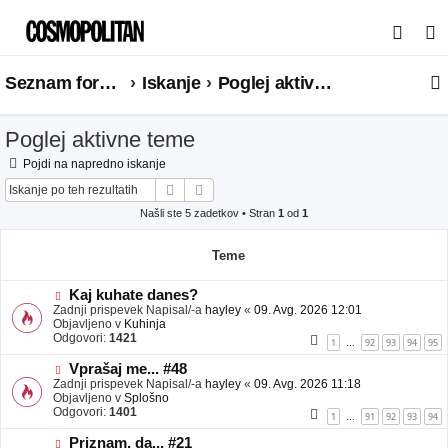
I
s
Seznam forumov
Iskanje
Poglej aktivne teme
k
a
Poglej aktivne teme
n
j
Pojdi na napredno iskanje
Iskanje
Napredno iskanje
e
Našli ste 5 zadetkov • Stran
1
od
1
Teme
N
Kaj kuhate danes?
o
Zadnji prispevek Napisal/-a
hayley
«
09. Avg. 2026 12:01
v
Objavljeno v
Kuhinja
e
Odgovori:
1421
1
92
93
94
95
…
o
b
N
Vprašaj me... #48
j
o
Zadnji prispevek Napisal/-a
hayley
«
09. Avg. 2026 11:18
a
v
Objavljeno v
Splošno
v
e
Odgovori:
1401
1
91
92
93
94
…
e
o
b
N
Priznam, da... #21