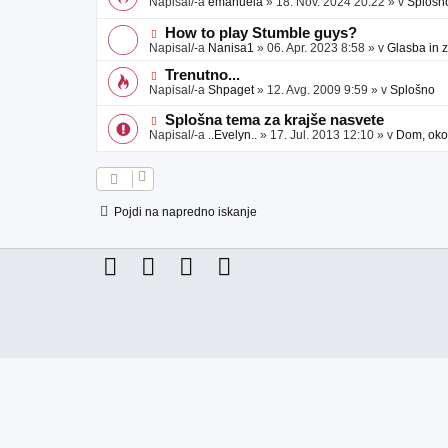
Napisal/-a
emanuela
»
18. Nov. 2024 20:22
» v
Splošn
v
b
v
e
j
e
N
How to play Stumble guys?
a
o
o
Napisal/-a
Nanisa1
»
06. Apr. 2023 8:58
» v
Glasba in 
v
b
v
e
j
e
N
Trenutno...
a
o
o
Napisal/-a
Shpaget
»
12. Avg. 2009 9:59
» v
Splošno
v
b
v
e
j
e
N
Splošna tema za krajše nasvete
a
o
o
Napisal/-a
..Evelyn..
»
17. Jul. 2013 12:10
» v
Dom, okol
v
b
v
e
j
e
a
o
v
b
e
j
Pojdi na napredno iskanje
a
v
e