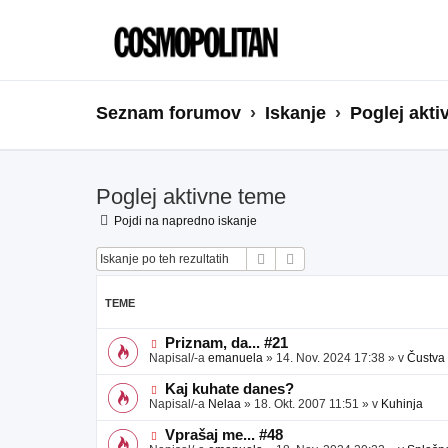
Seznam forumov
Iskanje
Poglej akti
Poglej aktivne teme
Pojdi na napredno iskanje
Iskanje
Napredno iskanje
TEME
N
Priznam, da... #21
o
Napisal/-a
emanuela
»
14. Nov. 2024 17:38
» v
Čustva
v
e
N
Kaj kuhate danes?
o
o
Napisal/-a
Nelaa
»
18. Okt. 2007 11:51
» v
Kuhinja
b
v
j
e
N
Vprašaj me... #48
a
o
o