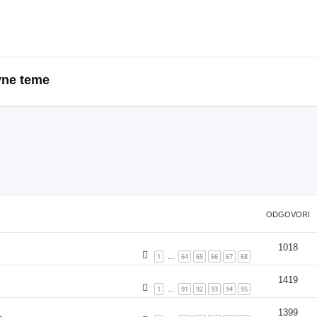
vne teme
ODGOVORI
1018
1
64
65
66
67
68
…
1419
1
91
92
93
94
95
…
1399