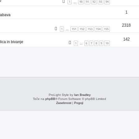
o
1
90
91
92
93
94
…
1
zabava
2318
1
151
152
153
154
155
…
142
ica in bivanje
1
6
7
8
9
10
…
ProLight Style by
Ian Bradley
Teče na
phpBB
® Forum Software © phpBB Limited
Zasebnost
|
Pogoji