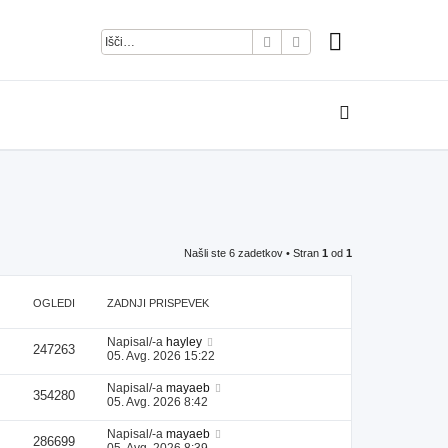
Iskanje
Napredno iskanje
Našli ste 6 zadetkov • Stran
1
od
1
OGLEDI
ZADNJI PRISPEVEK
Napisal/-a
hayley
247263
05. Avg. 2026 15:22
Napisal/-a
mayaeb
354280
05. Avg. 2026 8:42
Napisal/-a
mayaeb
286699
05. Avg. 2026 8:39