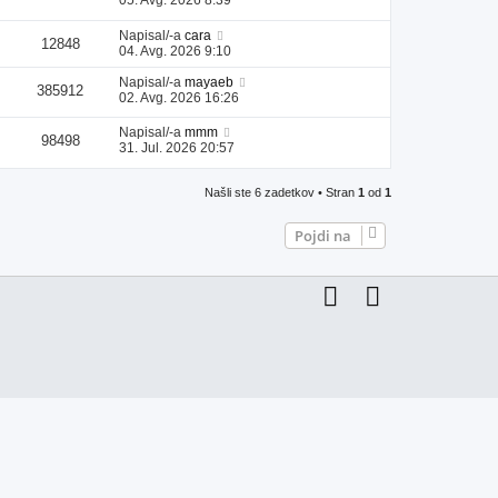
Napisal/-a
cara
12848
04. Avg. 2026 9:10
Napisal/-a
mayaeb
385912
02. Avg. 2026 16:26
Napisal/-a
mmm
98498
31. Jul. 2026 20:57
Našli ste 6 zadetkov • Stran
1
od
1
Pojdi na