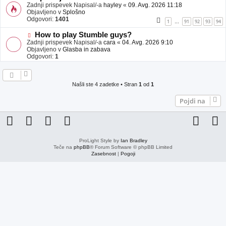
j
o
Zadnji prispevek Napisal/-a
hayley
«
09. Avg. 2026 11:18
a
v
Objavljeno v
Splošno
v
e
Odgovori:
1401
1
91
92
93
94
…
e
o
b
N
How to play Stumble guys?
j
o
Zadnji prispevek Napisal/-a
cara
«
04. Avg. 2026 9:10
a
v
Objavljeno v
Glasba in zabava
v
e
Odgovori:
1
e
o
b
j
a
Našli ste 4 zadetke • Stran
1
od
1
v
e
Pojdi na
ProLight Style by
Ian Bradley
Teče na
phpBB
® Forum Software © phpBB Limited
Zasebnost
|
Pogoji