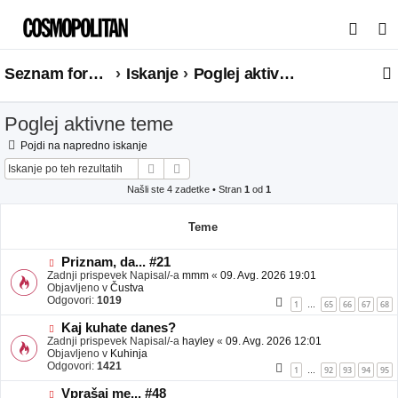
I
s
Seznam forumov
Iskanje
Poglej aktivne teme
k
a
Poglej aktivne teme
n
j
Pojdi na napredno iskanje
Iskanje
Napredno iskanje
e
Našli ste 4 zadetke • Stran
1
od
1
Teme
N
Priznam, da... #21
o
Zadnji prispevek Napisal/-a
mmm
«
09. Avg. 2026 19:01
v
Objavljeno v
Čustva
e
Odgovori:
1019
1
65
66
67
68
…
o
b
N
Kaj kuhate danes?
j
o
Zadnji prispevek Napisal/-a
hayley
«
09. Avg. 2026 12:01
a
v
Objavljeno v
Kuhinja
v
e
Odgovori:
1421
1
92
93
94
95
…
e
o
b
N
Vprašaj me... #48