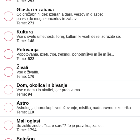
Teme:
253
Glasba in zabava
Od družabnih iger; izbiranja daril, verzov in glasbe;
pa vse do mega koncertov in zabav
Teme:
271
Kultura
Vse o svetu umetnosti. Torej, kulturniki vseh dežel združite se.
Teme:
148
Potovanja
Popotovanja, izleti, tripi, trekingi, pohodništvo in še in še...
Teme:
522
Živali
Vse o živalih.
Teme:
176
Dom, okolica in bivanje
Vse o domu in okolici, kjer prebivamo.
Teme:
94
Astro
Astrologija, horoskopi, vedeževanje, mistika, nadnaravno, ezoterika ...
Teme:
110
Mali oglasi
Se želite znebiti "stare šare"? To je pravi kraj za to...
Teme:
1794
Splošno