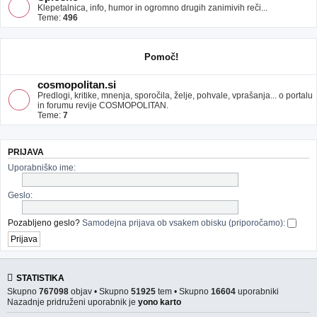
Klepetalnica, info, humor in ogromno drugih zanimivih reči...
Teme:
496
Pomoč!
cosmopolitan.si
Predlogi, kritike, mnenja, sporočila, želje, pohvale, vprašanja... o portalu
in forumu revije COSMOPOLITAN.
Teme:
7
PRIJAVA
Uporabniško ime:
Geslo:
Pozabljeno geslo?
Samodejna prijava ob vsakem obisku (priporočamo):
STATISTIKA
Skupno
767098
objav • Skupno
51925
tem • Skupno
16604
uporabniki
Nazadnje pridruženi uporabnik je
yono karto