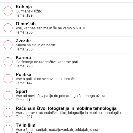
Kuhinja
Gurmanski užitki.
Teme:
189
O moških
Vse, kar nas zanima in še ne vemo o NJEM.
Teme:
255
Zvezde
Slavni na sto in en način.
Teme:
235
Kariera
Od šolanja do uresničitve karierne poti.
Teme:
793
Politika
Vse o politiki od svetovne do domače
Teme:
142
Šport
Vse od navijačev pa tja do primarnega športnega užitka.
Teme:
219
Računalništvo, fotografija in mobilna tehnologija
Vse za prave računalniške frike, fotografijo in mobilno tehnologijo
Teme:
207
TV in filmi
Vse o filmih, serijah, nadaljevankah, oddajah, showih ...