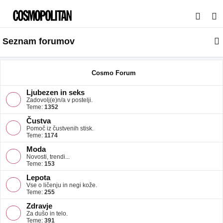
I
s
Seznam forumov
k
a
n
Cosmo Forum
j
Ljubezen in seks
e
Zadovolj(e)n/a v postelji.
Teme:
1352
Čustva
Pomoč iz čustvenih stisk.
Teme:
1174
Moda
Novosti, trendi...
Teme:
153
Lepota
Vse o ličenju in negi kože.
Teme:
255
Zdravje
Za dušo in telo.
Teme:
391