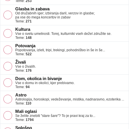
Teme:
253
Glasba in zabava
Od družabnih iger; izbiranja daril, verzov in glasbe;
pa vse do mega koncertov in zabav
Teme:
271
Kultura
Vse o svetu umetnosti. Torej, kulturniki vseh dežel združite se.
Teme:
148
Potovanja
Popotovanja, izleti, tripi, trekingi, pohodništvo in še in še...
Teme:
522
Živali
Vse o živalih.
Teme:
176
Dom, okolica in bivanje
Vse o domu in okolici, kjer prebivamo.
Teme:
94
Astro
Astrologija, horoskopi, vedeževanje, mistika, nadnaravno, ezoterika ...
Teme:
110
Mali oglasi
Se želite znebiti "stare šare"? To je pravi kraj za to...
Teme:
1794
Splošno