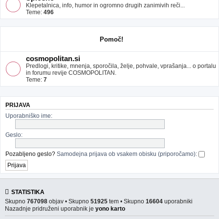
Klepetalnica, info, humor in ogromno drugih zanimivih reči...
Teme:
496
Pomoč!
cosmopolitan.si
Predlogi, kritike, mnenja, sporočila, želje, pohvale, vprašanja... o portalu
in forumu revije COSMOPOLITAN.
Teme:
7
PRIJAVA
Uporabniško ime:
Geslo:
Pozabljeno geslo?
Samodejna prijava ob vsakem obisku (priporočamo):
STATISTIKA
Skupno
767098
objav • Skupno
51925
tem • Skupno
16604
uporabniki
Nazadnje pridruženi uporabnik je
yono karto