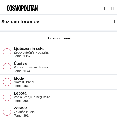
I
s
Seznam forumov
k
a
n
Cosmo Forum
j
Ljubezen in seks
e
Zadovolj(e)n/a v postelji.
Teme:
1352
Čustva
Pomoč iz čustvenih stisk.
Teme:
1174
Moda
Novosti, trendi...
Teme:
153
Lepota
Vse o ličenju in negi kože.
Teme:
255
Zdravje
Za dušo in telo.
Teme:
391