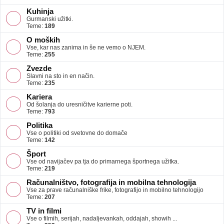
Kuhinja
Gurmanski užitki.
Teme:
189
O moških
Vse, kar nas zanima in še ne vemo o NJEM.
Teme:
255
Zvezde
Slavni na sto in en način.
Teme:
235
Kariera
Od šolanja do uresničitve karierne poti.
Teme:
793
Politika
Vse o politiki od svetovne do domače
Teme:
142
Šport
Vse od navijačev pa tja do primarnega športnega užitka.
Teme:
219
Računalništvo, fotografija in mobilna tehnologija
Vse za prave računalniške frike, fotografijo in mobilno tehnologijo
Teme:
207
TV in filmi
Vse o filmih, serijah, nadaljevankah, oddajah, showih ...