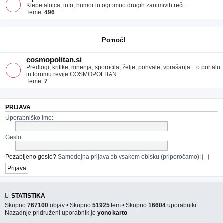
Klepetalnica, info, humor in ogromno drugih zanimivih reči...
Teme:
496
Pomoč!
cosmopolitan.si
Predlogi, kritike, mnenja, sporočila, želje, pohvale, vprašanja... o portalu
in forumu revije COSMOPOLITAN.
Teme:
7
PRIJAVA
Uporabniško ime:
Geslo:
Pozabljeno geslo?
Samodejna prijava ob vsakem obisku (priporočamo):
STATISTIKA
Skupno
767100
objav • Skupno
51925
tem • Skupno
16604
uporabniki
Nazadnje pridruženi uporabnik je
yono karto