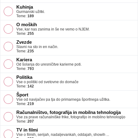
Kuhinja
Gurmanski užitki.
Teme:
189
O moških
Vse, kar nas zanima in še ne vemo o NJEM.
Teme:
255
Zvezde
Slavni na sto in en način.
Teme:
235
Kariera
Od šolanja do uresničitve karierne poti.
Teme:
793
Politika
Vse o politiki od svetovne do domače
Teme:
142
Šport
Vse od navijačev pa tja do primarnega športnega užitka.
Teme:
219
Računalništvo, fotografija in mobilna tehnologija
Vse za prave računalniške frike, fotografijo in mobilno tehnologijo
Teme:
207
TV in filmi
Vse o filmih, serijah, nadaljevankah, oddajah, showih ...