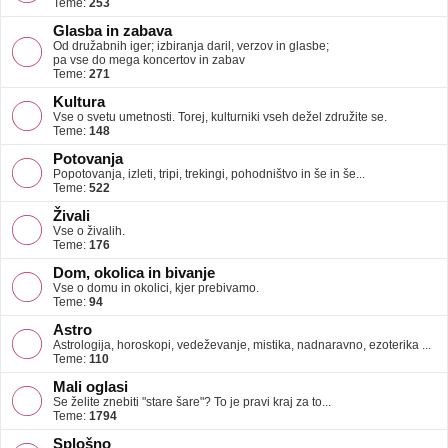
Teme:
253
Glasba in zabava
Od družabnih iger; izbiranja daril, verzov in glasbe;
pa vse do mega koncertov in zabav
Teme:
271
Kultura
Vse o svetu umetnosti. Torej, kulturniki vseh dežel združite se.
Teme:
148
Potovanja
Popotovanja, izleti, tripi, trekingi, pohodništvo in še in še...
Teme:
522
Živali
Vse o živalih.
Teme:
176
Dom, okolica in bivanje
Vse o domu in okolici, kjer prebivamo.
Teme:
94
Astro
Astrologija, horoskopi, vedeževanje, mistika, nadnaravno, ezoterika ...
Teme:
110
Mali oglasi
Se želite znebiti "stare šare"? To je pravi kraj za to...
Teme:
1794
Splošno