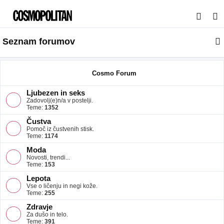
I
s
Seznam forumov
k
a
n
Cosmo Forum
j
Ljubezen in seks
e
Zadovolj(e)n/a v postelji.
Teme:
1352
Čustva
Pomoč iz čustvenih stisk.
Teme:
1174
Moda
Novosti, trendi...
Teme:
153
Lepota
Vse o ličenju in negi kože.
Teme:
255
Zdravje
Za dušo in telo.
Teme:
391