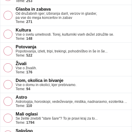
Teme:
253
Glasba in zabava
Od družabnih iger; izbiranja daril, verzov in glasbe;
pa vse do mega koncertov in zabav
Teme:
271
Kultura
Vse o svetu umetnosti. Torej, kulturniki vseh dežel združite se.
Teme:
148
Potovanja
Popotovanja, izleti, tripi, trekingi, pohodništvo in še in še...
Teme:
522
Živali
Vse o živalih.
Teme:
176
Dom, okolica in bivanje
Vse o domu in okolici, kjer prebivamo.
Teme:
94
Astro
Astrologija, horoskopi, vedeževanje, mistika, nadnaravno, ezoterika ...
Teme:
110
Mali oglasi
Se želite znebiti "stare šare"? To je pravi kraj za to...
Teme:
1794
Splošno