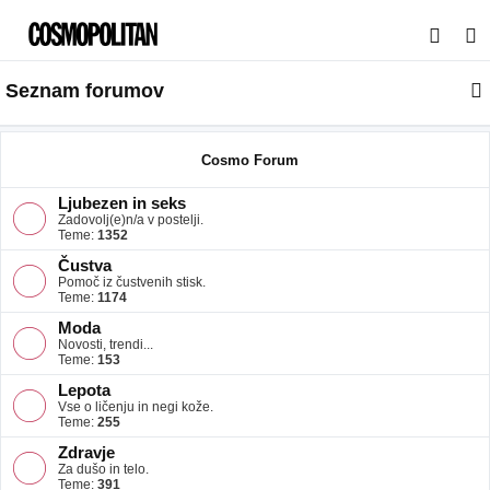
I
s
Seznam forumov
k
a
n
Cosmo Forum
j
Ljubezen in seks
e
Zadovolj(e)n/a v postelji.
Teme:
1352
Čustva
Pomoč iz čustvenih stisk.
Teme:
1174
Moda
Novosti, trendi...
Teme:
153
Lepota
Vse o ličenju in negi kože.
Teme:
255
Zdravje
Za dušo in telo.
Teme:
391