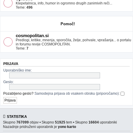
Klepetalnica, info, humor in ogromno drugih zanimivih reči...
Teme:
496
Pomoč!
cosmopolitan.si
Predlogi, kritike, mnenja, sporočila, želje, pohvale, vprašanja... o portalu
in forumu revije COSMOPOLITAN.
Teme:
7
PRIJAVA
Uporabniško ime:
Geslo:
Pozabljeno geslo?
Samodejna prijava ob vsakem obisku (priporočamo):
STATISTIKA
Skupno
767099
objav • Skupno
51925
tem • Skupno
16604
uporabniki
Nazadnje pridruženi uporabnik je
yono karto