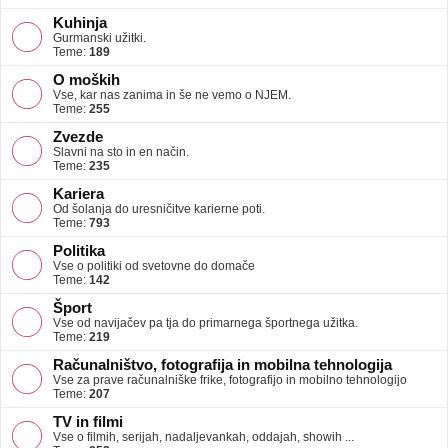
Kuhinja
Gurmanski užitki.
Teme:
189
O moških
Vse, kar nas zanima in še ne vemo o NJEM.
Teme:
255
Zvezde
Slavni na sto in en način.
Teme:
235
Kariera
Od šolanja do uresničitve karierne poti.
Teme:
793
Politika
Vse o politiki od svetovne do domače
Teme:
142
Šport
Vse od navijačev pa tja do primarnega športnega užitka.
Teme:
219
Računalništvo, fotografija in mobilna tehnologija
Vse za prave računalniške frike, fotografijo in mobilno tehnologijo
Teme:
207
TV in filmi
Vse o filmih, serijah, nadaljevankah, oddajah, showih ...