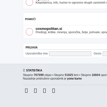
Klepetalnica, info, humor in ogromno drugih zanimivih re
POMOČ!
cosmopolitan.si
Predlogi, kritike, mnenja, sporočila, želje, pohvale, v
PRIJAVA
Uporabniško ime:
Geslo:
STATISTIKA
Skupno
767099
objav • Skupno
51925
tem • Skupno
16604
upor
Nazadnje pridruženi uporabnik je
yono karto