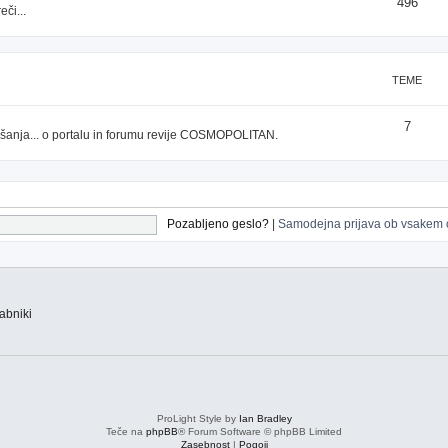
496
či...
TEME
7
prašanja... o portalu in forumu revije COSMOPOLITAN.
Pozabljeno geslo?
|
Samodejna prijava ob vsakem 
abniki
ProLight Style by
Ian Bradley
Teče na
phpBB
® Forum Software © phpBB Limited
Zasebnost
|
Pogoji