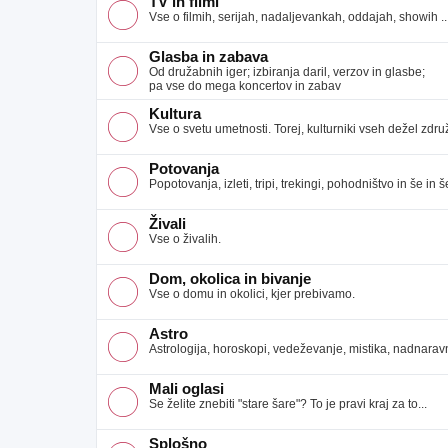
TV in filmi
Vse o filmih, serijah, nadaljevankah, oddajah, showih ..
Glasba in zabava
Od družabnih iger; izbiranja daril, verzov in glasbe;
pa vse do mega koncertov in zabav
Kultura
Vse o svetu umetnosti. Torej, kulturniki vseh dežel združ
Potovanja
Popotovanja, izleti, tripi, trekingi, pohodništvo in še in še
Živali
Vse o živalih.
Dom, okolica in bivanje
Vse o domu in okolici, kjer prebivamo.
Astro
Astrologija, horoskopi, vedeževanje, mistika, nadnaravno
Mali oglasi
Se želite znebiti "stare šare"? To je pravi kraj za to...
Splošno