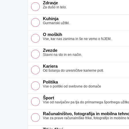
Zdravje
Za dušo in telo.
Kuhinja
Gurmanski užitki.
O moških
Vse, kar nas zanima in še ne vemo o NJEM.
Zvezde
Slavni na sto in en način.
Kariera
Od šolanja do uresničitve karierne poti.
Politika
Vse o politiki od svetovne do domače
Šport
Vse od navijačev pa tja do primarnega športnega užitk
Računalništvo, fotografija in mobilna tehno
Vse za prave računalniške frike, fotografijo in mobilno 