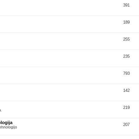
391
189
255
235
793
142
219
a.
logija
207
tehnologijo