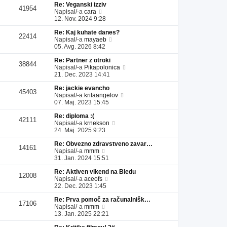
Re: Veganski izziv
l
a
i
s
41954
P
Napisal/-a
cara
e
d
p
p
o
12. Nov. 2024 9:28
j
n
r
e
g
z
j
i
v
Re: Kaj kuhate danes?
l
a
i
s
e
22414
P
Napisal/-a
mayaeb
e
d
p
p
k
o
05. Avg. 2026 8:42
j
n
r
e
g
z
j
i
v
Re: Partner z otroki
l
a
i
s
e
38844
P
Napisal/-a
Pikapolonica
e
d
p
p
k
o
21. Dec. 2023 14:41
j
n
r
e
g
z
j
i
v
Re: jackie evancho
l
a
i
s
e
45403
P
Napisal/-a
krilaangelov
e
d
p
p
k
o
07. Maj. 2023 15:45
j
n
r
e
g
z
j
i
v
Re: diploma :(
l
a
i
s
e
42111
P
Napisal/-a
krnekson
e
d
p
p
k
o
24. Maj. 2025 9:23
j
n
r
e
g
z
j
i
v
Re: Obvezno zdravstveno zavar…
l
a
i
s
e
14161
P
Napisal/-a
mmm
e
d
p
p
k
o
31. Jan. 2024 15:51
j
n
r
e
g
z
j
i
v
Re: Aktiven vikend na Bledu
l
a
i
s
e
12008
P
Napisal/-a
aceofs
e
d
p
p
k
o
22. Dec. 2023 1:45
j
n
r
e
g
z
j
i
v
Re: Prva pomoč za računalnišk…
l
a
i
s
e
17106
P
Napisal/-a
mmm
e
d
p
p
k
o
13. Jan. 2025 22:21
j
n
r
e
g
z
j
i
v