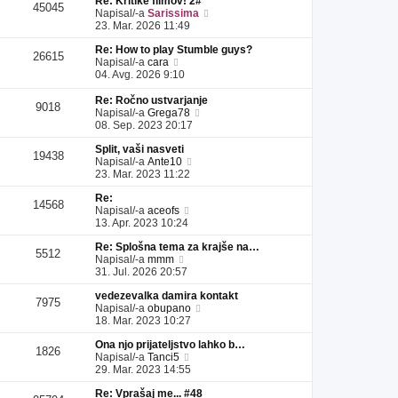
Re: Kritike filmov! 2#
l
a
i
s
e
45045
P
Napisal/-a
Sarissima
e
d
p
p
k
o
23. Mar. 2026 11:49
j
n
r
e
g
z
j
i
v
Re: How to play Stumble guys?
l
a
i
s
e
26615
P
Napisal/-a
cara
e
d
p
p
k
o
04. Avg. 2026 9:10
j
n
r
e
g
z
j
i
v
l
a
Re: Ročno ustvarjanje
i
s
e
9018
e
P
d
Napisal/-a
Grega78
p
p
k
j
o
n
08. Sep. 2023 20:17
r
e
z
g
j
i
v
a
Split, vaši nasveti
l
i
s
e
19438
d
P
Napisal/-a
Ante10
e
p
p
k
n
o
23. Mar. 2023 11:22
j
r
e
j
g
z
i
v
Re:
i
l
a
s
e
14568
P
Napisal/-a
aceofs
p
e
d
p
k
o
13. Apr. 2023 10:24
r
j
n
e
g
i
z
j
v
Re: Splošna tema za krajše na…
l
s
a
i
e
5512
P
Napisal/-a
mmm
e
p
d
p
k
o
31. Jul. 2026 20:57
j
e
n
r
g
z
v
j
i
vedezevalka damira kontakt
l
a
e
i
s
7975
P
Napisal/-a
obupano
e
d
k
p
p
o
18. Mar. 2023 10:27
j
n
r
e
g
z
j
i
v
Ona njo prijateljstvo lahko b…
l
a
i
s
e
1826
P
Napisal/-a
Tanci5
e
d
p
p
k
o
29. Mar. 2023 14:55
j
n
r
e
g
z
j
i
v
Re: Vprašaj me... #48
l
a
i
s
e