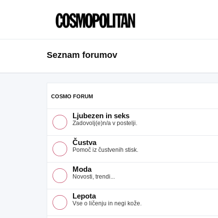
Seznam forumov
COSMO FORUM
Ljubezen in seks
Zadovolj(e)n/a v postelji.
Čustva
Pomoč iz čustvenih stisk.
Moda
Novosti, trendi...
Lepota
Vse o ličenju in negi kože.