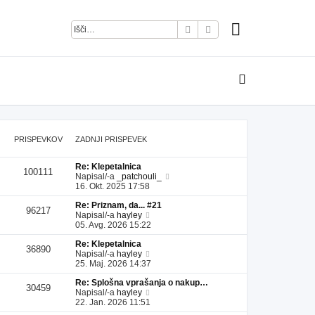
Iskanje
Napredno iskanje
PRISPEVKOV
ZADNJI PRISPEVEK
Re: Klepetalnica
100111
P
Napisal/-a
_patchouli_
o
16. Okt. 2025 17:58
g
Re: Priznam, da... #21
l
96217
P
Napisal/-a
hayley
e
o
05. Avg. 2026 15:22
j
g
z
Re: Klepetalnica
l
a
36890
P
Napisal/-a
hayley
e
d
o
25. Maj. 2026 14:37
j
n
g
z
j
Re: Splošna vprašanja o nakup…
l
a
i
30459
P
Napisal/-a
hayley
e
d
p
o
22. Jan. 2026 11:51
j
n
r
g
z
j
i