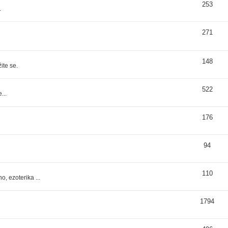
253
.
271
148
ite se.
522
...
176
94
110
, ezoterika ...
1794