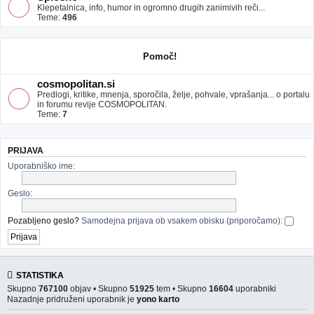
Klepetalnica, info, humor in ogromno drugih zanimivih reči...
Teme:
496
Pomoč!
cosmopolitan.si
Predlogi, kritike, mnenja, sporočila, želje, pohvale, vprašanja... o portalu
in forumu revije COSMOPOLITAN.
Teme:
7
PRIJAVA
Uporabniško ime:
Geslo:
Pozabljeno geslo?
Samodejna prijava ob vsakem obisku (priporočamo):
STATISTIKA
Skupno
767100
objav • Skupno
51925
tem • Skupno
16604
uporabniki
Nazadnje pridruženi uporabnik je
yono karto