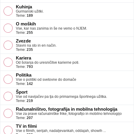
Kuhinja
Gurmanski užitki.
Teme:
189
O moških
Vse, kar nas zanima in še ne vemo o NJEM.
Teme:
255
Zvezde
Slavni na sto in en način.
Teme:
235
Kariera
Od šolanja do uresničitve karierne poti.
Teme:
793
Politika
Vse o politiki od svetovne do domače
Teme:
142
Šport
Vse od navijačev pa tja do primarnega športnega užitka.
Teme:
219
Računalništvo, fotografija in mobilna tehnologija
Vse za prave računalniške frike, fotografijo in mobilno tehnologijo
Teme:
207
TV in filmi
Vse o filmih, serijah, nadaljevankah, oddajah, showih ...