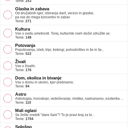
Teme:
253
Glasba in zabava
Od družabnih iger; izbiranja daril, verzov in glasbe;
pa vse do mega koncertov in zabav
Teme:
271
Kultura
Vse o svetu umetnosti. Torej, kulturniki vseh dežel združite se.
Teme:
148
Potovanja
Popotovanja, izleti, tripi, trekingi, pohodništvo in še in še...
Teme:
522
Živali
Vse o živalih.
Teme:
176
Dom, okolica in bivanje
Vse o domu in okolici, kjer prebivamo.
Teme:
94
Astro
Astrologija, horoskopi, vedeževanje, mistika, nadnaravno, ezoterika ...
Teme:
110
Mali oglasi
Se želite znebiti "stare šare"? To je pravi kraj za to...
Teme:
1794
Splošno