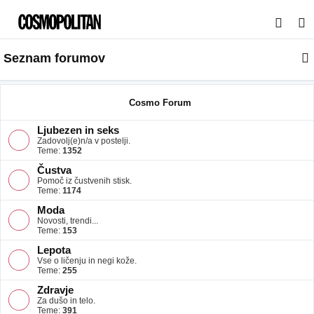
I
s
Seznam forumov
k
a
n
Cosmo Forum
j
Ljubezen in seks
e
Zadovolj(e)n/a v postelji.
Teme:
1352
Čustva
Pomoč iz čustvenih stisk.
Teme:
1174
Moda
Novosti, trendi...
Teme:
153
Lepota
Vse o ličenju in negi kože.
Teme:
255
Zdravje
Za dušo in telo.
Teme:
391