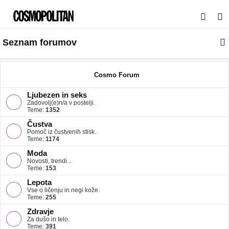
I
s
Seznam forumov
k
a
n
Cosmo Forum
j
Ljubezen in seks
e
Zadovolj(e)n/a v postelji.
Teme:
1352
Čustva
Pomoč iz čustvenih stisk.
Teme:
1174
Moda
Novosti, trendi...
Teme:
153
Lepota
Vse o ličenju in negi kože.
Teme:
255
Zdravje
Za dušo in telo.
Teme:
391