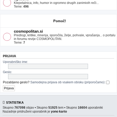
Klepetalnica, info, humor in ogromno drugih zanimivih reči...
Teme:
496
Pomoč!
cosmopolitan.si
Predlogi, kritike, mnenja, sporočila, želje, pohvale, vprašanja... o portalu
in forumu revije COSMOPOLITAN.
Teme:
7
PRIJAVA
Uporabniško ime:
Geslo:
Pozabljeno geslo?
Samodejna prijava ob vsakem obisku (priporočamo):
STATISTIKA
Skupno
767098
objav • Skupno
51925
tem • Skupno
16604
uporabniki
Nazadnje pridruženi uporabnik je
yono karto