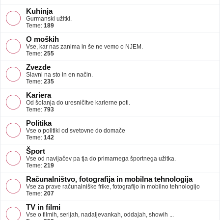
Kuhinja
Gurmanski užitki.
Teme:
189
O moških
Vse, kar nas zanima in še ne vemo o NJEM.
Teme:
255
Zvezde
Slavni na sto in en način.
Teme:
235
Kariera
Od šolanja do uresničitve karierne poti.
Teme:
793
Politika
Vse o politiki od svetovne do domače
Teme:
142
Šport
Vse od navijačev pa tja do primarnega športnega užitka.
Teme:
219
Računalništvo, fotografija in mobilna tehnologija
Vse za prave računalniške frike, fotografijo in mobilno tehnologijo
Teme:
207
TV in filmi
Vse o filmih, serijah, nadaljevankah, oddajah, showih ...