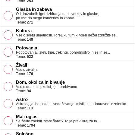
Teme:
253
Glasba in zabava
Od družabnih iger; izbiranja daril, verzov in glasbe;
pa vse do mega koncertov in zabav
Teme:
271
Kultura
Vse o svetu umetnosti. Torej, kulturniki vseh dežel združite se.
Teme:
148
Potovanja
Popotovanja, izleti, tripi, trekingi, pohodništvo in še in še...
Teme:
522
Živali
Vse o živalih.
Teme:
176
Dom, okolica in bivanje
Vse o domu in okolici, kjer prebivamo.
Teme:
94
Astro
Astrologija, horoskopi, vedeževanje, mistika, nadnaravno, ezoterika ...
Teme:
110
Mali oglasi
Se želite znebiti "stare šare"? To je pravi kraj za to...
Teme:
1794
Splošno