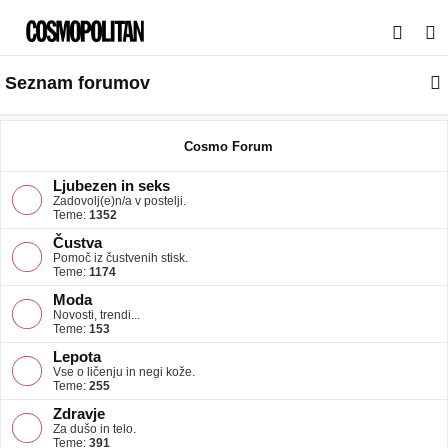
I
s
Seznam forumov
k
a
n
Cosmo Forum
j
Ljubezen in seks
e
Zadovolj(e)n/a v postelji.
Teme:
1352
Čustva
Pomoč iz čustvenih stisk.
Teme:
1174
Moda
Novosti, trendi...
Teme:
153
Lepota
Vse o ličenju in negi kože.
Teme:
255
Zdravje
Za dušo in telo.
Teme:
391