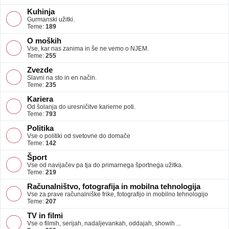
Kuhinja
Gurmanski užitki.
Teme:
189
O moških
Vse, kar nas zanima in še ne vemo o NJEM.
Teme:
255
Zvezde
Slavni na sto in en način.
Teme:
235
Kariera
Od šolanja do uresničitve karierne poti.
Teme:
793
Politika
Vse o politiki od svetovne do domače
Teme:
142
Šport
Vse od navijačev pa tja do primarnega športnega užitka.
Teme:
219
Računalništvo, fotografija in mobilna tehnologija
Vse za prave računalniške frike, fotografijo in mobilno tehnologijo
Teme:
207
TV in filmi
Vse o filmih, serijah, nadaljevankah, oddajah, showih ...