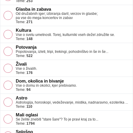
Teme:
253
Glasba in zabava
Od družabnih iger; izbiranja daril, verzov in glasbe;
pa vse do mega koncertov in zabav
Teme:
271
Kultura
Vse o svetu umetnosti. Torej, kulturniki vseh dežel združite se.
Teme:
148
Potovanja
Popotovanja, izleti, tripi, trekingi, pohodništvo in še in še...
Teme:
522
Živali
Vse o živalih.
Teme:
176
Dom, okolica in bivanje
Vse o domu in okolici, kjer prebivamo.
Teme:
94
Astro
Astrologija, horoskopi, vedeževanje, mistika, nadnaravno, ezoterika ...
Teme:
110
Mali oglasi
Se želite znebiti "stare šare"? To je pravi kraj za to...
Teme:
1794
Splošno