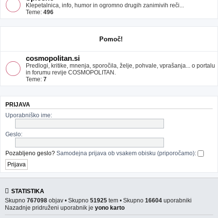
Klepetalnica, info, humor in ogromno drugih zanimivih reči...
Teme:
496
Pomoč!
cosmopolitan.si
Predlogi, kritike, mnenja, sporočila, želje, pohvale, vprašanja... o portalu
in forumu revije COSMOPOLITAN.
Teme:
7
PRIJAVA
Uporabniško ime:
Geslo:
Pozabljeno geslo?
Samodejna prijava ob vsakem obisku (priporočamo):
STATISTIKA
Skupno
767098
objav • Skupno
51925
tem • Skupno
16604
uporabniki
Nazadnje pridruženi uporabnik je
yono karto