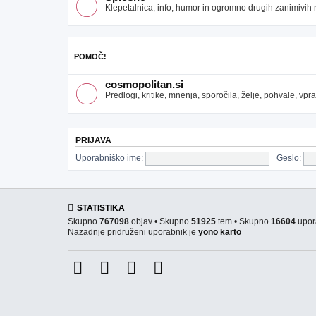
Klepetalnica, info, humor in ogromno drugih zanimivih re
POMOČ!
cosmopolitan.si
Predlogi, kritike, mnenja, sporočila, želje, pohvale, v
PRIJAVA
Uporabniško ime:
Geslo:
STATISTIKA
Skupno
767098
objav • Skupno
51925
tem • Skupno
16604
upor
Nazadnje pridruženi uporabnik je
yono karto