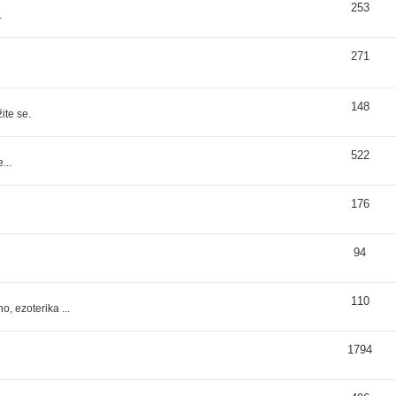
253
.
271
148
ite se.
522
...
176
94
110
, ezoterika ...
1794