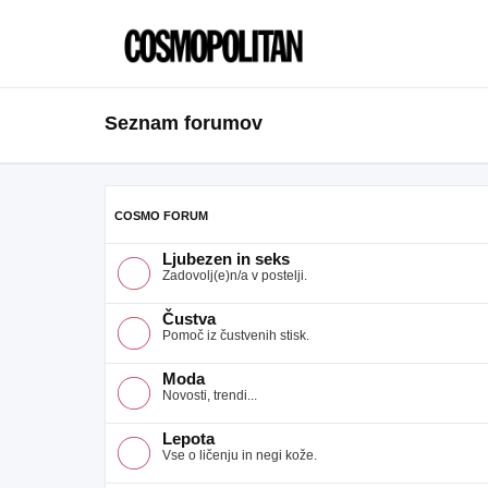
Seznam forumov
COSMO FORUM
Ljubezen in seks
Zadovolj(e)n/a v postelji.
Čustva
Pomoč iz čustvenih stisk.
Moda
Novosti, trendi...
Lepota
Vse o ličenju in negi kože.