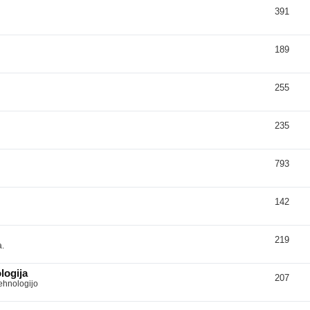
391
189
255
235
793
142
219
a.
logija
207
tehnologijo