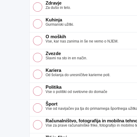
Zdravje
Za dušo in telo.
Kuhinja
Gurmanski užitki.
O moških
Vse, kar nas zanima in še ne vemo o NJEM.
Zvezde
Slavni na sto in en način.
Kariera
Od šolanja do uresničitve karierne poti.
Politika
Vse o politiki od svetovne do domače
Šport
Vse od navijačev pa tja do primarnega športnega užitk
Računalništvo, fotografija in mobilna tehno
Vse za prave računalniške frike, fotografijo in mobilno 