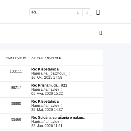
Iskanje
Napredno iskanje
PRISPEVKOV
ZADNJI PRISPEVEK
Re: Klepetalnica
100111
P
Napisal/-a
_patchouli_
o
16. Okt. 2025 17:58
g
Re: Priznam, da... #21
l
96217
P
Napisal/-a
hayley
e
o
05. Avg. 2026 15:22
j
g
z
Re: Klepetalnica
l
a
36890
P
Napisal/-a
hayley
e
d
o
25. Maj. 2026 14:37
j
n
g
z
j
Re: Splošna vprašanja o nakup…
l
a
i
30459
P
Napisal/-a
hayley
e
d
p
o
22. Jan. 2026 11:51
j
n
r
g
z
j
i