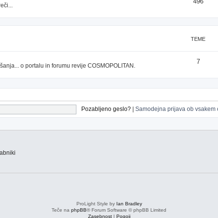
496
či...
TEME
7
prašanja... o portalu in forumu revije COSMOPOLITAN.
Pozabljeno geslo?
|
Samodejna prijava ob vsakem 
abniki
ProLight Style by
Ian Bradley
Teče na
phpBB
® Forum Software © phpBB Limited
Zasebnost
|
Pogoji