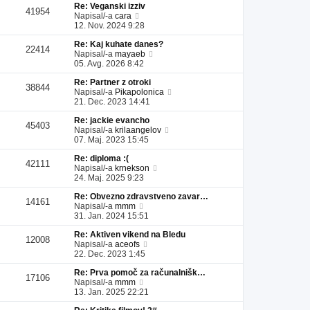
Re: Veganski izziv
l
a
i
s
41954
P
Napisal/-a
cara
e
d
p
p
o
12. Nov. 2024 9:28
j
n
r
e
g
z
j
i
v
Re: Kaj kuhate danes?
l
a
i
s
e
22414
P
Napisal/-a
mayaeb
e
d
p
p
k
o
05. Avg. 2026 8:42
j
n
r
e
g
z
j
i
v
Re: Partner z otroki
l
a
i
s
e
38844
P
Napisal/-a
Pikapolonica
e
d
p
p
k
o
21. Dec. 2023 14:41
j
n
r
e
g
z
j
i
v
Re: jackie evancho
l
a
i
s
e
45403
P
Napisal/-a
krilaangelov
e
d
p
p
k
o
07. Maj. 2023 15:45
j
n
r
e
g
z
j
i
v
Re: diploma :(
l
a
i
s
e
42111
P
Napisal/-a
krnekson
e
d
p
p
k
o
24. Maj. 2025 9:23
j
n
r
e
g
z
j
i
v
Re: Obvezno zdravstveno zavar…
l
a
i
s
e
14161
P
Napisal/-a
mmm
e
d
p
p
k
o
31. Jan. 2024 15:51
j
n
r
e
g
z
j
i
v
Re: Aktiven vikend na Bledu
l
a
i
s
e
12008
P
Napisal/-a
aceofs
e
d
p
p
k
o
22. Dec. 2023 1:45
j
n
r
e
g
z
j
i
v
Re: Prva pomoč za računalnišk…
l
a
i
s
e
17106
P
Napisal/-a
mmm
e
d
p
p
k
o
13. Jan. 2025 22:21
j
n
r
e
g
z
j
i
v