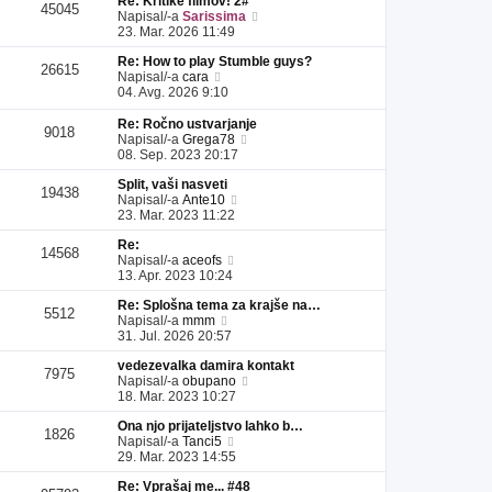
Re: Kritike filmov! 2#
l
a
i
s
e
45045
P
Napisal/-a
Sarissima
e
d
p
p
k
o
23. Mar. 2026 11:49
j
n
r
e
g
z
j
i
v
Re: How to play Stumble guys?
l
a
i
s
e
26615
P
Napisal/-a
cara
e
d
p
p
k
o
04. Avg. 2026 9:10
j
n
r
e
g
z
j
i
v
l
a
Re: Ročno ustvarjanje
i
s
e
9018
e
P
d
Napisal/-a
Grega78
p
p
k
j
o
n
08. Sep. 2023 20:17
r
e
z
g
j
i
v
a
Split, vaši nasveti
l
i
s
e
19438
d
P
Napisal/-a
Ante10
e
p
p
k
n
o
23. Mar. 2023 11:22
j
r
e
j
g
z
i
v
Re:
i
l
a
s
e
14568
P
Napisal/-a
aceofs
p
e
d
p
k
o
13. Apr. 2023 10:24
r
j
n
e
g
i
z
j
v
Re: Splošna tema za krajše na…
l
s
a
i
e
5512
P
Napisal/-a
mmm
e
p
d
p
k
o
31. Jul. 2026 20:57
j
e
n
r
g
z
v
j
i
vedezevalka damira kontakt
l
a
e
i
s
7975
P
Napisal/-a
obupano
e
d
k
p
p
o
18. Mar. 2023 10:27
j
n
r
e
g
z
j
i
v
Ona njo prijateljstvo lahko b…
l
a
i
s
e
1826
P
Napisal/-a
Tanci5
e
d
p
p
k
o
29. Mar. 2023 14:55
j
n
r
e
g
z
j
i
v
Re: Vprašaj me... #48
l
a
i
s
e