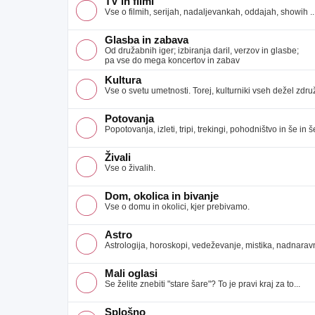
TV in filmi
Vse o filmih, serijah, nadaljevankah, oddajah, showih ..
Glasba in zabava
Od družabnih iger; izbiranja daril, verzov in glasbe;
pa vse do mega koncertov in zabav
Kultura
Vse o svetu umetnosti. Torej, kulturniki vseh dežel združ
Potovanja
Popotovanja, izleti, tripi, trekingi, pohodništvo in še in še
Živali
Vse o živalih.
Dom, okolica in bivanje
Vse o domu in okolici, kjer prebivamo.
Astro
Astrologija, horoskopi, vedeževanje, mistika, nadnaravno
Mali oglasi
Se želite znebiti "stare šare"? To je pravi kraj za to...
Splošno