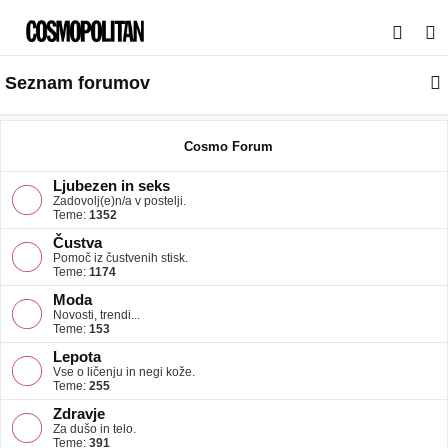
I
s
Seznam forumov
k
a
n
Cosmo Forum
j
Ljubezen in seks
e
Zadovolj(e)n/a v postelji.
Teme:
1352
Čustva
Pomoč iz čustvenih stisk.
Teme:
1174
Moda
Novosti, trendi...
Teme:
153
Lepota
Vse o ličenju in negi kože.
Teme:
255
Zdravje
Za dušo in telo.
Teme:
391