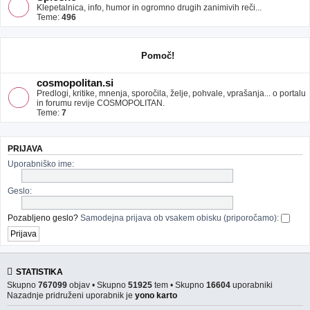
Klepetalnica, info, humor in ogromno drugih zanimivih reči...
Teme:
496
Pomoč!
cosmopolitan.si
Predlogi, kritike, mnenja, sporočila, želje, pohvale, vprašanja... o portalu
in forumu revije COSMOPOLITAN.
Teme:
7
PRIJAVA
Uporabniško ime:
Geslo:
Pozabljeno geslo?
Samodejna prijava ob vsakem obisku (priporočamo):
STATISTIKA
Skupno
767099
objav • Skupno
51925
tem • Skupno
16604
uporabniki
Nazadnje pridruženi uporabnik je
yono karto