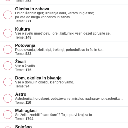
Teme:
253
Glasba in zabava
Od družabnih iger; izbiranja daril, verzov in glasbe;
pa vse do mega koncertov in zabav
Teme:
271
Kultura
Vse o svetu umetnosti. Torej, kulturniki vseh dežel združite se.
Teme:
148
Potovanja
Popotovanja, izleti, tripi, trekingi, pohodništvo in še in še...
Teme:
522
Živali
Vse o živalih.
Teme:
176
Dom, okolica in bivanje
Vse o domu in okolici, kjer prebivamo.
Teme:
94
Astro
Astrologija, horoskopi, vedeževanje, mistika, nadnaravno, ezoterika ...
Teme:
110
Mali oglasi
Se želite znebiti "stare šare"? To je pravi kraj za to...
Teme:
1794
Splošno