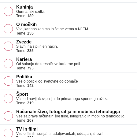
Kuhinja
Gurmanski užitki.
Teme:
189
O moških
Vse, kar nas zanima in še ne vemo o NJEM.
Teme:
255
Zvezde
Slavni na sto in en način.
Teme:
235
Kariera
Od šolanja do uresničitve karierne poti.
Teme:
793
Politika
Vse o politiki od svetovne do domače
Teme:
142
Šport
Vse od navijačev pa tja do primarnega športnega užitka.
Teme:
219
Računalništvo, fotografija in mobilna tehnologija
Vse za prave računalniške frike, fotografijo in mobilno tehnologijo
Teme:
207
TV in filmi
Vse o filmih, serijah, nadaljevankah, oddajah, showih ...