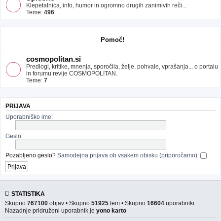
Klepetalnica, info, humor in ogromno drugih zanimivih reči...
Teme:
496
Pomoč!
cosmopolitan.si
Predlogi, kritike, mnenja, sporočila, želje, pohvale, vprašanja... o portalu
in forumu revije COSMOPOLITAN.
Teme:
7
PRIJAVA
Uporabniško ime:
Geslo:
Pozabljeno geslo?
Samodejna prijava ob vsakem obisku (priporočamo):
STATISTIKA
Skupno
767100
objav • Skupno
51925
tem • Skupno
16604
uporabniki
Nazadnje pridruženi uporabnik je
yono karto