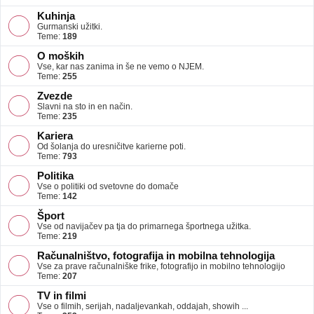
Kuhinja
Gurmanski užitki.
Teme:
189
O moških
Vse, kar nas zanima in še ne vemo o NJEM.
Teme:
255
Zvezde
Slavni na sto in en način.
Teme:
235
Kariera
Od šolanja do uresničitve karierne poti.
Teme:
793
Politika
Vse o politiki od svetovne do domače
Teme:
142
Šport
Vse od navijačev pa tja do primarnega športnega užitka.
Teme:
219
Računalništvo, fotografija in mobilna tehnologija
Vse za prave računalniške frike, fotografijo in mobilno tehnologijo
Teme:
207
TV in filmi
Vse o filmih, serijah, nadaljevankah, oddajah, showih ...