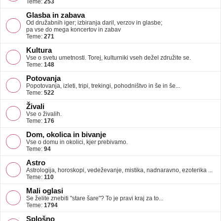
Teme:
253
Glasba in zabava
Od družabnih iger; izbiranja daril, verzov in glasbe;
pa vse do mega koncertov in zabav
Teme:
271
Kultura
Vse o svetu umetnosti. Torej, kulturniki vseh dežel združite se.
Teme:
148
Potovanja
Popotovanja, izleti, tripi, trekingi, pohodništvo in še in še...
Teme:
522
Živali
Vse o živalih.
Teme:
176
Dom, okolica in bivanje
Vse o domu in okolici, kjer prebivamo.
Teme:
94
Astro
Astrologija, horoskopi, vedeževanje, mistika, nadnaravno, ezoterika ...
Teme:
110
Mali oglasi
Se želite znebiti "stare šare"? To je pravi kraj za to...
Teme:
1794
Splošno