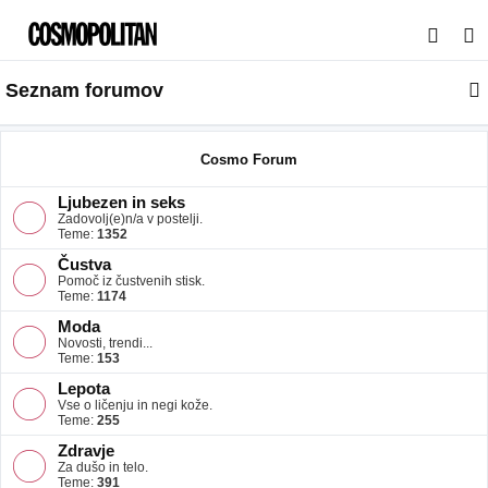
I
s
Seznam forumov
k
a
n
Cosmo Forum
j
Ljubezen in seks
e
Zadovolj(e)n/a v postelji.
Teme:
1352
Čustva
Pomoč iz čustvenih stisk.
Teme:
1174
Moda
Novosti, trendi...
Teme:
153
Lepota
Vse o ličenju in negi kože.
Teme:
255
Zdravje
Za dušo in telo.
Teme:
391