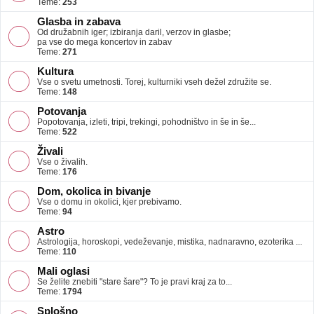
Teme:
253
Glasba in zabava
Od družabnih iger; izbiranja daril, verzov in glasbe;
pa vse do mega koncertov in zabav
Teme:
271
Kultura
Vse o svetu umetnosti. Torej, kulturniki vseh dežel združite se.
Teme:
148
Potovanja
Popotovanja, izleti, tripi, trekingi, pohodništvo in še in še...
Teme:
522
Živali
Vse o živalih.
Teme:
176
Dom, okolica in bivanje
Vse o domu in okolici, kjer prebivamo.
Teme:
94
Astro
Astrologija, horoskopi, vedeževanje, mistika, nadnaravno, ezoterika ...
Teme:
110
Mali oglasi
Se želite znebiti "stare šare"? To je pravi kraj za to...
Teme:
1794
Splošno