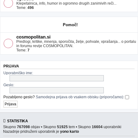
Klepetalnica, info, humor in ogromno drugih zanimivih reči...
Teme:
496
Pomoč!
cosmopolitan.si
Predlogi, kritike, mnenja, sporočila, želje, pohvale, vprašanja... o portalu
in forumu revije COSMOPOLITAN.
Teme:
7
PRIJAVA
Uporabniško ime:
Geslo:
Pozabljeno geslo?
Samodejna prijava ob vsakem obisku (priporočamo):
STATISTIKA
Skupno
767098
objav • Skupno
51925
tem • Skupno
16604
uporabniki
Nazadnje pridruženi uporabnik je
yono karto