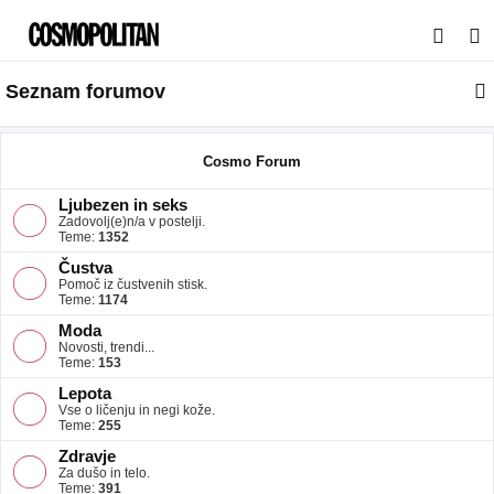
I
s
Seznam forumov
k
a
n
Cosmo Forum
j
Ljubezen in seks
e
Zadovolj(e)n/a v postelji.
Teme:
1352
Čustva
Pomoč iz čustvenih stisk.
Teme:
1174
Moda
Novosti, trendi...
Teme:
153
Lepota
Vse o ličenju in negi kože.
Teme:
255
Zdravje
Za dušo in telo.
Teme:
391