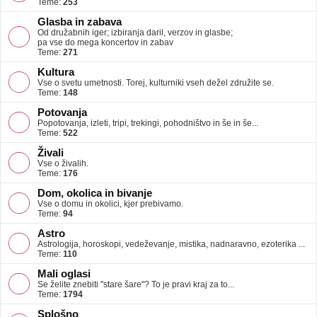
Teme:
253
Glasba in zabava
Od družabnih iger; izbiranja daril, verzov in glasbe;
pa vse do mega koncertov in zabav
Teme:
271
Kultura
Vse o svetu umetnosti. Torej, kulturniki vseh dežel združite se.
Teme:
148
Potovanja
Popotovanja, izleti, tripi, trekingi, pohodništvo in še in še...
Teme:
522
Živali
Vse o živalih.
Teme:
176
Dom, okolica in bivanje
Vse o domu in okolici, kjer prebivamo.
Teme:
94
Astro
Astrologija, horoskopi, vedeževanje, mistika, nadnaravno, ezoterika ...
Teme:
110
Mali oglasi
Se želite znebiti "stare šare"? To je pravi kraj za to...
Teme:
1794
Splošno