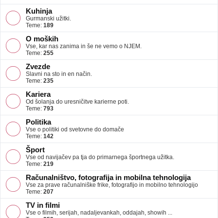
Kuhinja
Gurmanski užitki.
Teme:
189
O moških
Vse, kar nas zanima in še ne vemo o NJEM.
Teme:
255
Zvezde
Slavni na sto in en način.
Teme:
235
Kariera
Od šolanja do uresničitve karierne poti.
Teme:
793
Politika
Vse o politiki od svetovne do domače
Teme:
142
Šport
Vse od navijačev pa tja do primarnega športnega užitka.
Teme:
219
Računalništvo, fotografija in mobilna tehnologija
Vse za prave računalniške frike, fotografijo in mobilno tehnologijo
Teme:
207
TV in filmi
Vse o filmih, serijah, nadaljevankah, oddajah, showih ...