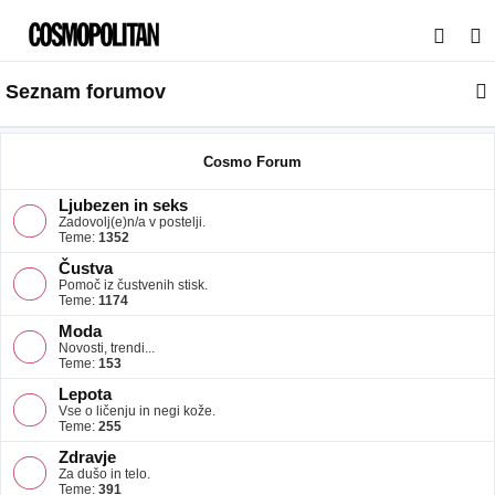
I
s
Seznam forumov
k
a
n
Cosmo Forum
j
Ljubezen in seks
e
Zadovolj(e)n/a v postelji.
Teme:
1352
Čustva
Pomoč iz čustvenih stisk.
Teme:
1174
Moda
Novosti, trendi...
Teme:
153
Lepota
Vse o ličenju in negi kože.
Teme:
255
Zdravje
Za dušo in telo.
Teme:
391