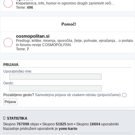
Klepetalnica, info, humor in ogromno drugih zanimivih reči...
Teme:
496
Pomoč!
cosmopolitan.si
Predlogi, kritike, mnenja, sporočila, želje, pohvale, vprašanja... o portalu
in forumu revije COSMOPOLITAN.
Teme:
7
PRIJAVA
Uporabniško ime:
Geslo:
Pozabljeno geslo?
Samodejna prijava ob vsakem obisku (priporočamo):
STATISTIKA
Skupno
767098
objav • Skupno
51925
tem • Skupno
16604
uporabniki
Nazadnje pridruženi uporabnik je
yono karto