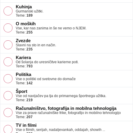
Kuhinja
Gurmanski užitki.
Teme:
189
O moških
Vse, kar nas zanima in še ne vemo o NJEM.
Teme:
255
Zvezde
Slavni na sto in en način.
Teme:
235
Kariera
Od šolanja do uresničitve karierne poti.
Teme:
793
Politika
Vse o politiki od svetovne do domače
Teme:
142
Šport
Vse od navijačev pa tja do primarnega športnega užitka.
Teme:
219
Računalništvo, fotografija in mobilna tehnologija
Vse za prave računalniške frike, fotografijo in mobilno tehnologijo
Teme:
207
TV in filmi
Vse o filmih, serijah, nadaljevankah, oddajah, showih ...