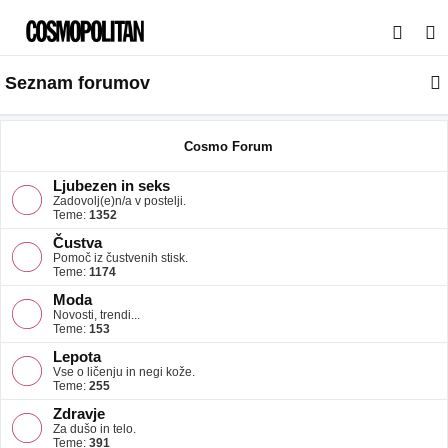
I
s
Seznam forumov
k
a
n
Cosmo Forum
j
Ljubezen in seks
e
Zadovolj(e)n/a v postelji.
Teme:
1352
Čustva
Pomoč iz čustvenih stisk.
Teme:
1174
Moda
Novosti, trendi...
Teme:
153
Lepota
Vse o ličenju in negi kože.
Teme:
255
Zdravje
Za dušo in telo.
Teme:
391