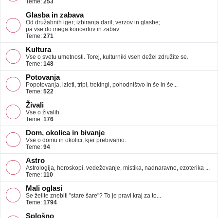
Teme:
253
Glasba in zabava
Od družabnih iger; izbiranja daril, verzov in glasbe;
pa vse do mega koncertov in zabav
Teme:
271
Kultura
Vse o svetu umetnosti. Torej, kulturniki vseh dežel združite se.
Teme:
148
Potovanja
Popotovanja, izleti, tripi, trekingi, pohodništvo in še in še...
Teme:
522
Živali
Vse o živalih.
Teme:
176
Dom, okolica in bivanje
Vse o domu in okolici, kjer prebivamo.
Teme:
94
Astro
Astrologija, horoskopi, vedeževanje, mistika, nadnaravno, ezoterika ...
Teme:
110
Mali oglasi
Se želite znebiti "stare šare"? To je pravi kraj za to...
Teme:
1794
Splošno