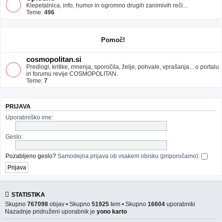
Klepetalnica, info, humor in ogromno drugih zanimivih reči...
Teme:
496
Pomoč!
cosmopolitan.si
Predlogi, kritike, mnenja, sporočila, želje, pohvale, vprašanja... o portalu
in forumu revije COSMOPOLITAN.
Teme:
7
PRIJAVA
Uporabniško ime:
Geslo:
Pozabljeno geslo?
Samodejna prijava ob vsakem obisku (priporočamo):
STATISTIKA
Skupno
767098
objav • Skupno
51925
tem • Skupno
16604
uporabniki
Nazadnje pridruženi uporabnik je
yono karto