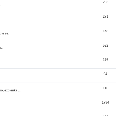
253
.
271
148
ite se.
522
...
176
94
110
, ezoterika ...
1794