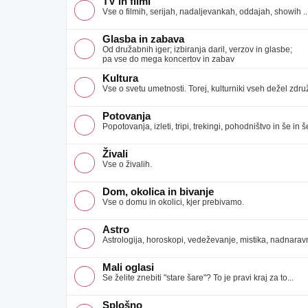
TV in filmi
Vse o filmih, serijah, nadaljevankah, oddajah, showih ..
Glasba in zabava
Od družabnih iger; izbiranja daril, verzov in glasbe;
pa vse do mega koncertov in zabav
Kultura
Vse o svetu umetnosti. Torej, kulturniki vseh dežel združ
Potovanja
Popotovanja, izleti, tripi, trekingi, pohodništvo in še in še
Živali
Vse o živalih.
Dom, okolica in bivanje
Vse o domu in okolici, kjer prebivamo.
Astro
Astrologija, horoskopi, vedeževanje, mistika, nadnaravno
Mali oglasi
Se želite znebiti "stare šare"? To je pravi kraj za to...
Splošno