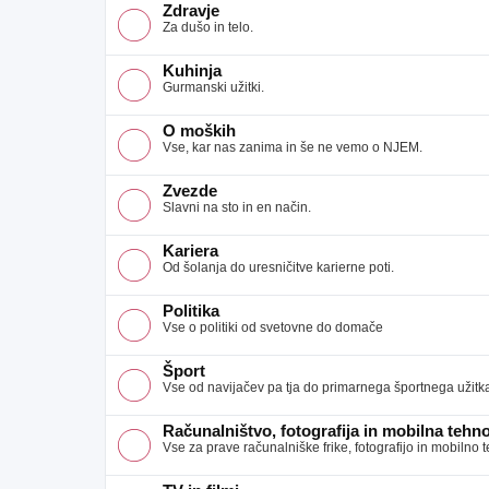
Zdravje
Za dušo in telo.
Kuhinja
Gurmanski užitki.
O moških
Vse, kar nas zanima in še ne vemo o NJEM.
Zvezde
Slavni na sto in en način.
Kariera
Od šolanja do uresničitve karierne poti.
Politika
Vse o politiki od svetovne do domače
Šport
Vse od navijačev pa tja do primarnega športnega užitk
Računalništvo, fotografija in mobilna tehno
Vse za prave računalniške frike, fotografijo in mobilno 