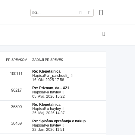
Iskanje
Napredno iskanje
PRISPEVKOV
ZADNJI PRISPEVEK
Re: Klepetalnica
100111
P
Napisal/-a
_patchouli_
o
16. Okt. 2025 17:58
g
Re: Priznam, da... #21
l
96217
P
Napisal/-a
hayley
e
o
05. Avg. 2026 15:22
j
g
z
Re: Klepetalnica
l
a
36890
P
Napisal/-a
hayley
e
d
o
25. Maj. 2026 14:37
j
n
g
z
j
Re: Splošna vprašanja o nakup…
l
a
i
30459
P
Napisal/-a
hayley
e
d
p
o
22. Jan. 2026 11:51
j
n
r
g
z
j
i