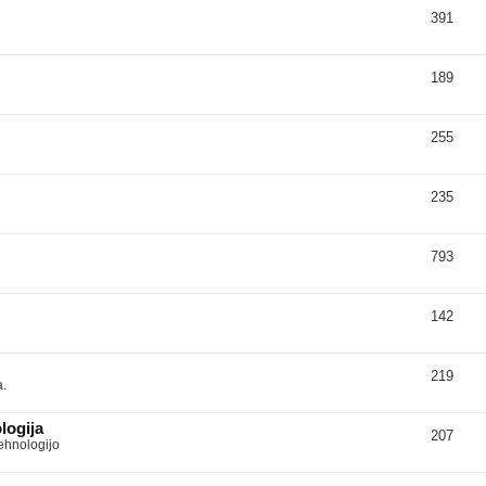
391
189
255
235
793
142
219
a.
logija
207
tehnologijo