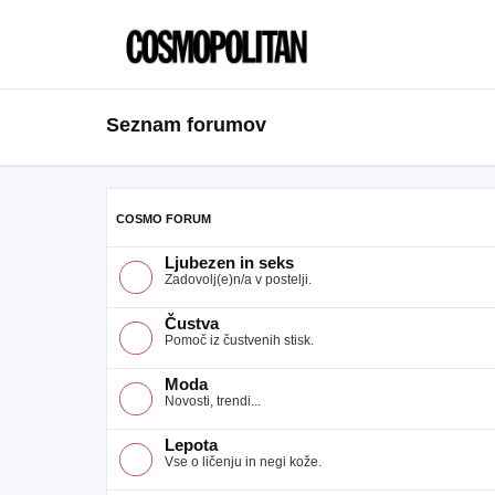
Seznam forumov
COSMO FORUM
Ljubezen in seks
Zadovolj(e)n/a v postelji.
Čustva
Pomoč iz čustvenih stisk.
Moda
Novosti, trendi...
Lepota
Vse o ličenju in negi kože.