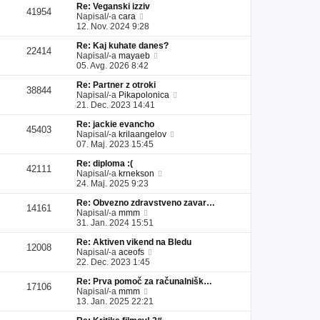
Re: Veganski izziv
l
a
i
s
41954
P
Napisal/-a
cara
e
d
p
p
o
12. Nov. 2024 9:28
j
n
r
e
g
z
j
i
v
Re: Kaj kuhate danes?
l
a
i
s
e
22414
P
Napisal/-a
mayaeb
e
d
p
p
k
o
05. Avg. 2026 8:42
j
n
r
e
g
z
j
i
v
Re: Partner z otroki
l
a
i
s
e
38844
P
Napisal/-a
Pikapolonica
e
d
p
p
k
o
21. Dec. 2023 14:41
j
n
r
e
g
z
j
i
v
Re: jackie evancho
l
a
i
s
e
45403
P
Napisal/-a
krilaangelov
e
d
p
p
k
o
07. Maj. 2023 15:45
j
n
r
e
g
z
j
i
v
Re: diploma :(
l
a
i
s
e
42111
P
Napisal/-a
krnekson
e
d
p
p
k
o
24. Maj. 2025 9:23
j
n
r
e
g
z
j
i
v
Re: Obvezno zdravstveno zavar…
l
a
i
s
e
14161
P
Napisal/-a
mmm
e
d
p
p
k
o
31. Jan. 2024 15:51
j
n
r
e
g
z
j
i
v
Re: Aktiven vikend na Bledu
l
a
i
s
e
12008
P
Napisal/-a
aceofs
e
d
p
p
k
o
22. Dec. 2023 1:45
j
n
r
e
g
z
j
i
v
Re: Prva pomoč za računalnišk…
l
a
i
s
e
17106
P
Napisal/-a
mmm
e
d
p
p
k
o
13. Jan. 2025 22:21
j
n
r
e
g
z
j
i
v