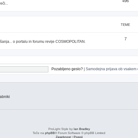
496
či...
TEME
7
prašanja... o portalu in forumu revije COSMOPOLITAN.
Pozabljeno geslo?
|
Samodejna prijava ob vsakem 
abniki
ProLight Style by
Ian Bradley
Teče na
phpBB
® Forum Software © phpBB Limited
Zasebnost
|
Pogoji