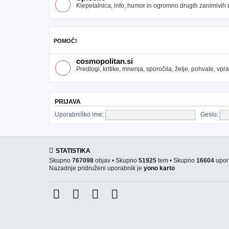
Klepetalnica, info, humor in ogromno drugih zanimivih re
POMOČ!
cosmopolitan.si
Predlogi, kritike, mnenja, sporočila, želje, pohvale, v
PRIJAVA
Uporabniško ime:
Geslo:
STATISTIKA
Skupno
767098
objav • Skupno
51925
tem • Skupno
16604
upor
Nazadnje pridruženi uporabnik je
yono karto