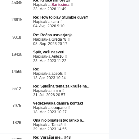
Re: Kritike filmov! 2#
l
a
i
s
e
45045
P
Napisal/-a
Sarissima
e
d
p
p
k
o
23. Mar. 2026 11:49
j
n
r
e
g
z
j
i
v
Re: How to play Stumble guys?
l
a
i
s
e
26615
P
Napisal/-a
cara
e
d
p
p
k
o
04. Avg. 2026 9:10
j
n
r
e
g
z
j
i
v
l
a
Re: Ročno ustvarjanje
i
s
e
9018
e
P
d
Napisal/-a
Grega78
p
p
k
j
o
n
08. Sep. 2023 20:17
r
e
z
g
j
i
v
a
Split, vaši nasveti
l
i
s
e
19438
d
P
Napisal/-a
Ante10
e
p
p
k
n
o
23. Mar. 2023 11:22
j
r
e
j
g
z
i
v
Re:
i
l
a
s
e
14568
P
Napisal/-a
aceofs
p
e
d
p
k
o
13. Apr. 2023 10:24
r
j
n
e
g
i
z
j
v
Re: Splošna tema za krajše na…
l
s
a
i
e
5512
P
Napisal/-a
mmm
e
p
d
p
k
o
31. Jul. 2026 20:57
j
e
n
r
g
z
v
j
i
vedezevalka damira kontakt
l
a
e
i
s
7975
P
Napisal/-a
obupano
e
d
k
p
p
o
18. Mar. 2023 10:27
j
n
r
e
g
z
j
i
v
Ona njo prijateljstvo lahko b…
l
a
i
s
e
1826
P
Napisal/-a
Tanci5
e
d
p
p
k
o
29. Mar. 2023 14:55
j
n
r
e
g
z
j
i
v
Re: Vprašaj me... #48
l
a
i
s
e