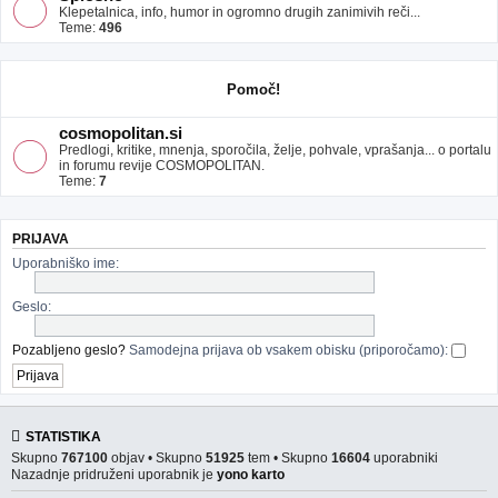
Klepetalnica, info, humor in ogromno drugih zanimivih reči...
Teme:
496
Pomoč!
cosmopolitan.si
Predlogi, kritike, mnenja, sporočila, želje, pohvale, vprašanja... o portalu
in forumu revije COSMOPOLITAN.
Teme:
7
PRIJAVA
Uporabniško ime:
Geslo:
Pozabljeno geslo?
Samodejna prijava ob vsakem obisku (priporočamo):
STATISTIKA
Skupno
767100
objav • Skupno
51925
tem • Skupno
16604
uporabniki
Nazadnje pridruženi uporabnik je
yono karto