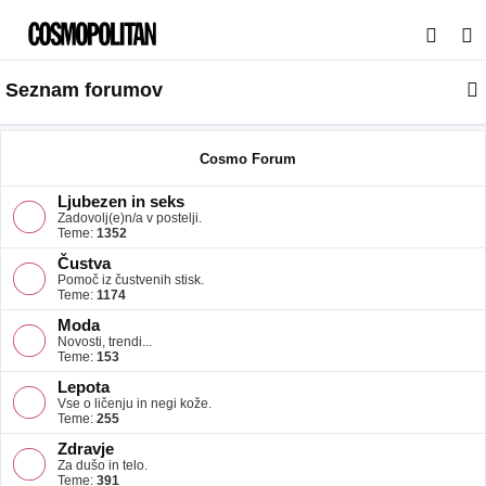
I
s
Seznam forumov
k
a
n
Cosmo Forum
j
Ljubezen in seks
e
Zadovolj(e)n/a v postelji.
Teme:
1352
Čustva
Pomoč iz čustvenih stisk.
Teme:
1174
Moda
Novosti, trendi...
Teme:
153
Lepota
Vse o ličenju in negi kože.
Teme:
255
Zdravje
Za dušo in telo.
Teme:
391