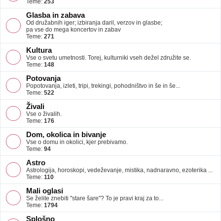
Teme:
253
Glasba in zabava
Od družabnih iger; izbiranja daril, verzov in glasbe;
pa vse do mega koncertov in zabav
Teme:
271
Kultura
Vse o svetu umetnosti. Torej, kulturniki vseh dežel združite se.
Teme:
148
Potovanja
Popotovanja, izleti, tripi, trekingi, pohodništvo in še in še...
Teme:
522
Živali
Vse o živalih.
Teme:
176
Dom, okolica in bivanje
Vse o domu in okolici, kjer prebivamo.
Teme:
94
Astro
Astrologija, horoskopi, vedeževanje, mistika, nadnaravno, ezoterika ...
Teme:
110
Mali oglasi
Se želite znebiti "stare šare"? To je pravi kraj za to...
Teme:
1794
Splošno