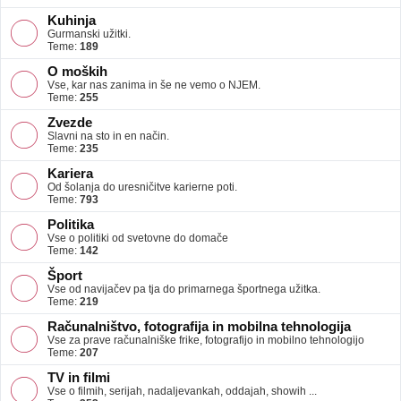
Kuhinja
Gurmanski užitki.
Teme:
189
O moških
Vse, kar nas zanima in še ne vemo o NJEM.
Teme:
255
Zvezde
Slavni na sto in en način.
Teme:
235
Kariera
Od šolanja do uresničitve karierne poti.
Teme:
793
Politika
Vse o politiki od svetovne do domače
Teme:
142
Šport
Vse od navijačev pa tja do primarnega športnega užitka.
Teme:
219
Računalništvo, fotografija in mobilna tehnologija
Vse za prave računalniške frike, fotografijo in mobilno tehnologijo
Teme:
207
TV in filmi
Vse o filmih, serijah, nadaljevankah, oddajah, showih ...