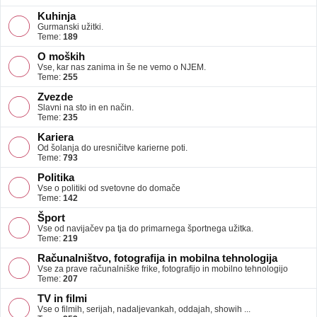
Kuhinja
Gurmanski užitki.
Teme:
189
O moških
Vse, kar nas zanima in še ne vemo o NJEM.
Teme:
255
Zvezde
Slavni na sto in en način.
Teme:
235
Kariera
Od šolanja do uresničitve karierne poti.
Teme:
793
Politika
Vse o politiki od svetovne do domače
Teme:
142
Šport
Vse od navijačev pa tja do primarnega športnega užitka.
Teme:
219
Računalništvo, fotografija in mobilna tehnologija
Vse za prave računalniške frike, fotografijo in mobilno tehnologijo
Teme:
207
TV in filmi
Vse o filmih, serijah, nadaljevankah, oddajah, showih ...