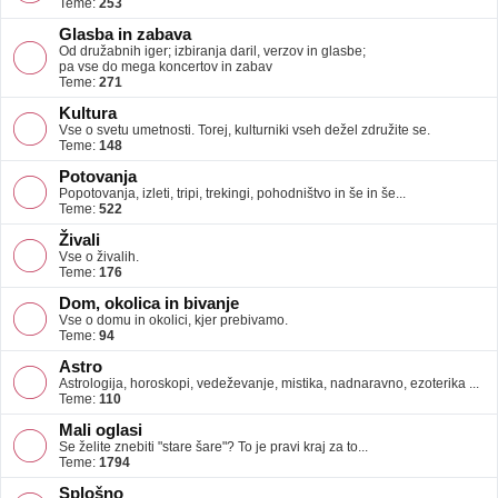
Teme:
253
Glasba in zabava
Od družabnih iger; izbiranja daril, verzov in glasbe;
pa vse do mega koncertov in zabav
Teme:
271
Kultura
Vse o svetu umetnosti. Torej, kulturniki vseh dežel združite se.
Teme:
148
Potovanja
Popotovanja, izleti, tripi, trekingi, pohodništvo in še in še...
Teme:
522
Živali
Vse o živalih.
Teme:
176
Dom, okolica in bivanje
Vse o domu in okolici, kjer prebivamo.
Teme:
94
Astro
Astrologija, horoskopi, vedeževanje, mistika, nadnaravno, ezoterika ...
Teme:
110
Mali oglasi
Se želite znebiti "stare šare"? To je pravi kraj za to...
Teme:
1794
Splošno