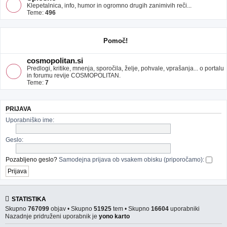
Klepetalnica, info, humor in ogromno drugih zanimivih reči...
Teme:
496
Pomoč!
cosmopolitan.si
Predlogi, kritike, mnenja, sporočila, želje, pohvale, vprašanja... o portalu
in forumu revije COSMOPOLITAN.
Teme:
7
PRIJAVA
Uporabniško ime:
Geslo:
Pozabljeno geslo?
Samodejna prijava ob vsakem obisku (priporočamo):
STATISTIKA
Skupno
767099
objav • Skupno
51925
tem • Skupno
16604
uporabniki
Nazadnje pridruženi uporabnik je
yono karto