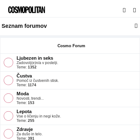
I
s
Seznam forumov
k
a
n
Cosmo Forum
j
Ljubezen in seks
e
Zadovolj(e)n/a v postelji.
Teme:
1352
Čustva
Pomoč iz čustvenih stisk.
Teme:
1174
Moda
Novosti, trendi...
Teme:
153
Lepota
Vse o ličenju in negi kože.
Teme:
255
Zdravje
Za dušo in telo.
Teme:
391