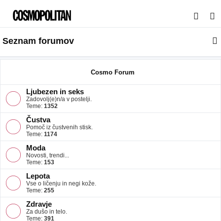
I
s
Seznam forumov
k
a
n
Cosmo Forum
j
Ljubezen in seks
e
Zadovolj(e)n/a v postelji.
Teme:
1352
Čustva
Pomoč iz čustvenih stisk.
Teme:
1174
Moda
Novosti, trendi...
Teme:
153
Lepota
Vse o ličenju in negi kože.
Teme:
255
Zdravje
Za dušo in telo.
Teme:
391