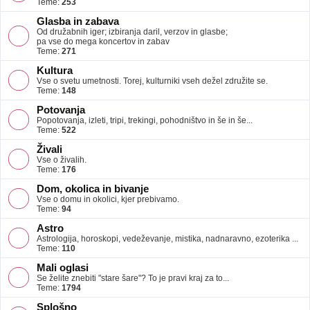
Teme:
253
Glasba in zabava
Od družabnih iger; izbiranja daril, verzov in glasbe;
pa vse do mega koncertov in zabav
Teme:
271
Kultura
Vse o svetu umetnosti. Torej, kulturniki vseh dežel združite se.
Teme:
148
Potovanja
Popotovanja, izleti, tripi, trekingi, pohodništvo in še in še...
Teme:
522
Živali
Vse o živalih.
Teme:
176
Dom, okolica in bivanje
Vse o domu in okolici, kjer prebivamo.
Teme:
94
Astro
Astrologija, horoskopi, vedeževanje, mistika, nadnaravno, ezoterika ...
Teme:
110
Mali oglasi
Se želite znebiti "stare šare"? To je pravi kraj za to...
Teme:
1794
Splošno