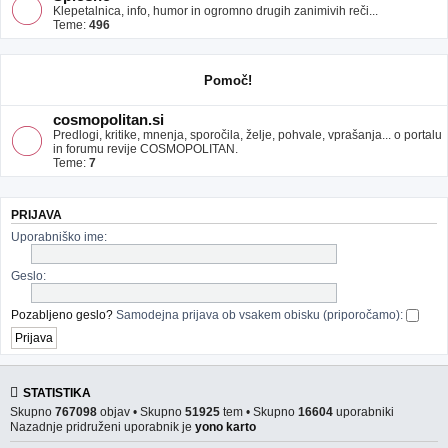
Klepetalnica, info, humor in ogromno drugih zanimivih reči...
Teme:
496
Pomoč!
cosmopolitan.si
Predlogi, kritike, mnenja, sporočila, želje, pohvale, vprašanja... o portalu
in forumu revije COSMOPOLITAN.
Teme:
7
PRIJAVA
Uporabniško ime:
Geslo:
Pozabljeno geslo?
Samodejna prijava ob vsakem obisku (priporočamo):
STATISTIKA
Skupno
767098
objav • Skupno
51925
tem • Skupno
16604
uporabniki
Nazadnje pridruženi uporabnik je
yono karto