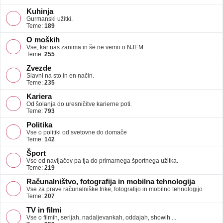
Kuhinja
Gurmanski užitki.
Teme:
189
O moških
Vse, kar nas zanima in še ne vemo o NJEM.
Teme:
255
Zvezde
Slavni na sto in en način.
Teme:
235
Kariera
Od šolanja do uresničitve karierne poti.
Teme:
793
Politika
Vse o politiki od svetovne do domače
Teme:
142
Šport
Vse od navijačev pa tja do primarnega športnega užitka.
Teme:
219
Računalništvo, fotografija in mobilna tehnologija
Vse za prave računalniške frike, fotografijo in mobilno tehnologijo
Teme:
207
TV in filmi
Vse o filmih, serijah, nadaljevankah, oddajah, showih ...