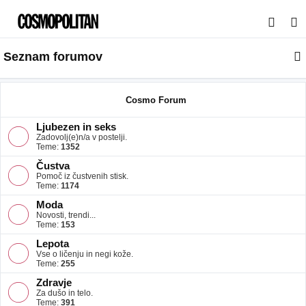
I
s
Seznam forumov
k
a
n
Cosmo Forum
j
Ljubezen in seks
e
Zadovolj(e)n/a v postelji.
Teme:
1352
Čustva
Pomoč iz čustvenih stisk.
Teme:
1174
Moda
Novosti, trendi...
Teme:
153
Lepota
Vse o ličenju in negi kože.
Teme:
255
Zdravje
Za dušo in telo.
Teme:
391