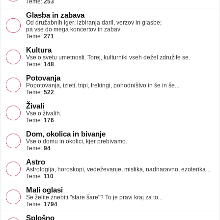
Teme:
253
Glasba in zabava
Od družabnih iger; izbiranja daril, verzov in glasbe;
pa vse do mega koncertov in zabav
Teme:
271
Kultura
Vse o svetu umetnosti. Torej, kulturniki vseh dežel združite se.
Teme:
148
Potovanja
Popotovanja, izleti, tripi, trekingi, pohodništvo in še in še...
Teme:
522
Živali
Vse o živalih.
Teme:
176
Dom, okolica in bivanje
Vse o domu in okolici, kjer prebivamo.
Teme:
94
Astro
Astrologija, horoskopi, vedeževanje, mistika, nadnaravno, ezoterika ...
Teme:
110
Mali oglasi
Se želite znebiti "stare šare"? To je pravi kraj za to...
Teme:
1794
Splošno