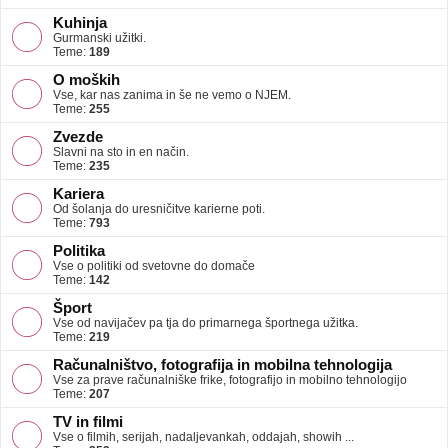
Kuhinja
Gurmanski užitki.
Teme:
189
O moških
Vse, kar nas zanima in še ne vemo o NJEM.
Teme:
255
Zvezde
Slavni na sto in en način.
Teme:
235
Kariera
Od šolanja do uresničitve karierne poti.
Teme:
793
Politika
Vse o politiki od svetovne do domače
Teme:
142
Šport
Vse od navijačev pa tja do primarnega športnega užitka.
Teme:
219
Računalništvo, fotografija in mobilna tehnologija
Vse za prave računalniške frike, fotografijo in mobilno tehnologijo
Teme:
207
TV in filmi
Vse o filmih, serijah, nadaljevankah, oddajah, showih ...