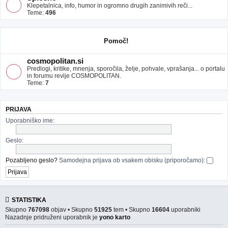
Klepetalnica, info, humor in ogromno drugih zanimivih reči...
Teme:
496
Pomoč!
cosmopolitan.si
Predlogi, kritike, mnenja, sporočila, želje, pohvale, vprašanja... o portalu
in forumu revije COSMOPOLITAN.
Teme:
7
PRIJAVA
Uporabniško ime:
Geslo:
Pozabljeno geslo?
Samodejna prijava ob vsakem obisku (priporočamo):
STATISTIKA
Skupno
767098
objav • Skupno
51925
tem • Skupno
16604
uporabniki
Nazadnje pridruženi uporabnik je
yono karto