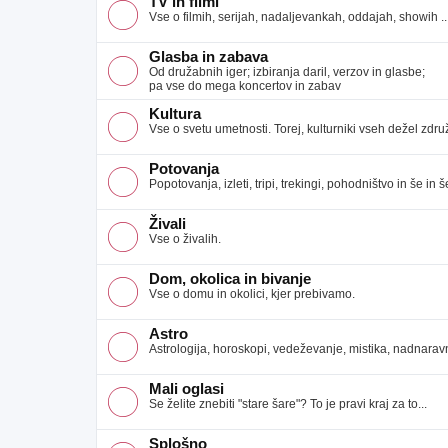
TV in filmi
Vse o filmih, serijah, nadaljevankah, oddajah, showih ..
Glasba in zabava
Od družabnih iger; izbiranja daril, verzov in glasbe;
pa vse do mega koncertov in zabav
Kultura
Vse o svetu umetnosti. Torej, kulturniki vseh dežel združ
Potovanja
Popotovanja, izleti, tripi, trekingi, pohodništvo in še in še
Živali
Vse o živalih.
Dom, okolica in bivanje
Vse o domu in okolici, kjer prebivamo.
Astro
Astrologija, horoskopi, vedeževanje, mistika, nadnaravno
Mali oglasi
Se želite znebiti "stare šare"? To je pravi kraj za to...
Splošno