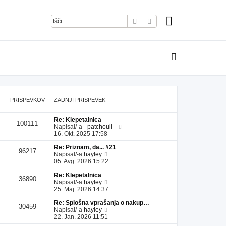
Iskanje
Napredno iskanje
PRISPEVKOV
ZADNJI PRISPEVEK
Re: Klepetalnica
100111
P
Napisal/-a
_patchouli_
o
16. Okt. 2025 17:58
g
Re: Priznam, da... #21
l
96217
P
Napisal/-a
hayley
e
o
05. Avg. 2026 15:22
j
g
z
Re: Klepetalnica
l
a
36890
P
Napisal/-a
hayley
e
d
o
25. Maj. 2026 14:37
j
n
g
z
j
Re: Splošna vprašanja o nakup…
l
a
i
30459
P
Napisal/-a
hayley
e
d
p
o
22. Jan. 2026 11:51
j
n
r
g
z
j
i