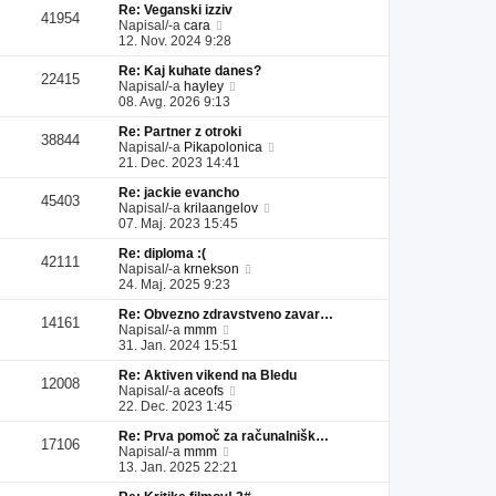
Re: Veganski izziv
l
a
i
s
41954
P
Napisal/-a
cara
e
d
p
p
o
12. Nov. 2024 9:28
j
n
r
e
g
z
j
i
v
Re: Kaj kuhate danes?
l
a
i
s
e
22415
P
Napisal/-a
hayley
e
d
p
p
k
o
08. Avg. 2026 9:13
j
n
r
e
g
z
j
i
v
Re: Partner z otroki
l
a
i
s
e
38844
P
Napisal/-a
Pikapolonica
e
d
p
p
k
o
21. Dec. 2023 14:41
j
n
r
e
g
z
j
i
v
Re: jackie evancho
l
a
i
s
e
45403
P
Napisal/-a
krilaangelov
e
d
p
p
k
o
07. Maj. 2023 15:45
j
n
r
e
g
z
j
i
v
Re: diploma :(
l
a
i
s
e
42111
P
Napisal/-a
krnekson
e
d
p
p
k
o
24. Maj. 2025 9:23
j
n
r
e
g
z
j
i
v
Re: Obvezno zdravstveno zavar…
l
a
i
s
e
14161
P
Napisal/-a
mmm
e
d
p
p
k
o
31. Jan. 2024 15:51
j
n
r
e
g
z
j
i
v
Re: Aktiven vikend na Bledu
l
a
i
s
e
12008
P
Napisal/-a
aceofs
e
d
p
p
k
o
22. Dec. 2023 1:45
j
n
r
e
g
z
j
i
v
Re: Prva pomoč za računalnišk…
l
a
i
s
e
17106
P
Napisal/-a
mmm
e
d
p
p
k
o
13. Jan. 2025 22:21
j
n
r
e
g
z
j
i
v