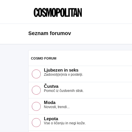
Seznam forumov
COSMO FORUM
Ljubezen in seks
Zadovolj(e)n/a v postelji.
Čustva
Pomoč iz čustvenih stisk.
Moda
Novosti, trendi...
Lepota
Vse o ličenju in negi kože.