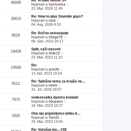
Re: Kritike filmov! 2#
l
a
i
s
e
45045
P
Napisal/-a
Sarissima
e
d
p
p
k
o
23. Mar. 2026 11:49
j
n
r
e
g
z
j
i
v
Re: How to play Stumble guys?
l
a
i
s
e
26615
P
Napisal/-a
cara
e
d
p
p
k
o
04. Avg. 2026 9:10
j
n
r
e
g
z
j
i
v
l
a
Re: Ročno ustvarjanje
i
s
e
9018
e
P
d
Napisal/-a
Grega78
p
p
k
j
o
n
08. Sep. 2023 20:17
r
e
z
g
j
i
v
a
Split, vaši nasveti
l
i
s
e
19438
d
P
Napisal/-a
Ante10
e
p
p
k
n
o
23. Mar. 2023 11:22
j
r
e
j
g
z
i
v
Re:
i
l
a
s
e
14568
P
Napisal/-a
aceofs
p
e
d
p
k
o
13. Apr. 2023 10:24
r
j
n
e
g
i
z
j
v
Re: Splošna tema za krajše na…
l
s
a
i
e
5512
P
Napisal/-a
mmm
e
p
d
p
k
o
31. Jul. 2026 20:57
j
e
n
r
g
z
v
j
i
vedezevalka damira kontakt
l
a
e
i
s
7975
P
Napisal/-a
obupano
e
d
k
p
p
o
18. Mar. 2023 10:27
j
n
r
e
g
z
j
i
v
Ona njo prijateljstvo lahko b…
l
a
i
s
e
1826
P
Napisal/-a
Tanci5
e
d
p
p
k
o
29. Mar. 2023 14:55
j
n
r
e
g
z
j
i
v
Re: Vprašaj me... #48
l
a
i
s
e