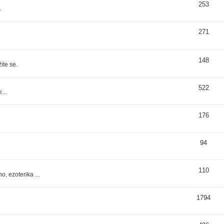
253
.
271
148
ite se.
522
...
176
94
110
, ezoterika ...
1794