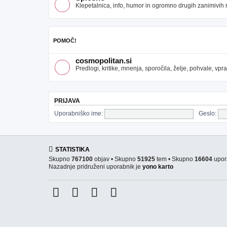
Klepetalnica, info, humor in ogromno drugih zanimivih re
POMOČ!
cosmopolitan.si
Predlogi, kritike, mnenja, sporočila, želje, pohvale, v
PRIJAVA
Uporabniško ime:
Geslo:
STATISTIKA
Skupno
767100
objav • Skupno
51925
tem • Skupno
16604
upor
Nazadnje pridruženi uporabnik je
yono karto