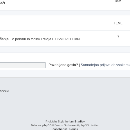
496
či...
TEME
7
prašanja... o portalu in forumu revije COSMOPOLITAN.
Pozabljeno geslo?
|
Samodejna prijava ob vsakem 
abniki
ProLight Style by
Ian Bradley
Teče na
phpBB
® Forum Software © phpBB Limited
Zasebnost
|
Pogoji