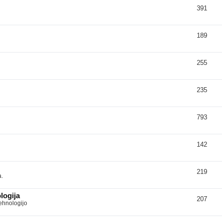
391
189
255
235
793
142
219
a.
logija
207
tehnologijo