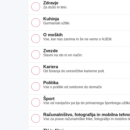
Zdravje
Za dušo in telo.
Kuhinja
Gurmanski užitki.
O moških
Vse, kar nas zanima in še ne vemo o NJEM.
Zvezde
Slavni na sto in en način.
Kariera
Od šolanja do uresničitve karierne poti.
Politika
Vse o politiki od svetovne do domače
Šport
Vse od navijačev pa tja do primarnega športnega užitk
Računalništvo, fotografija in mobilna tehno
Vse za prave računalniške frike, fotografijo in mobilno 