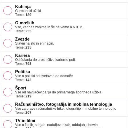
Kuhinja
Gurmanski užitki.
Teme:
189
O moških
Vse, kar nas zanima in še ne vemo o NJEM.
Teme:
255
Zvezde
Slavni na sto in en način.
Teme:
235
Kariera
Od šolanja do uresničitve karierne poti.
Teme:
793
Politika
Vse o politiki od svetovne do domače
Teme:
142
Šport
Vse od navijačev pa tja do primarnega športnega užitka.
Teme:
219
Računalništvo, fotografija in mobilna tehnologija
Vse za prave računalniške frike, fotografijo in mobilno tehnologijo
Teme:
207
TV in filmi
Vse o filmih, serijah, nadaljevankah, oddajah, showih ...