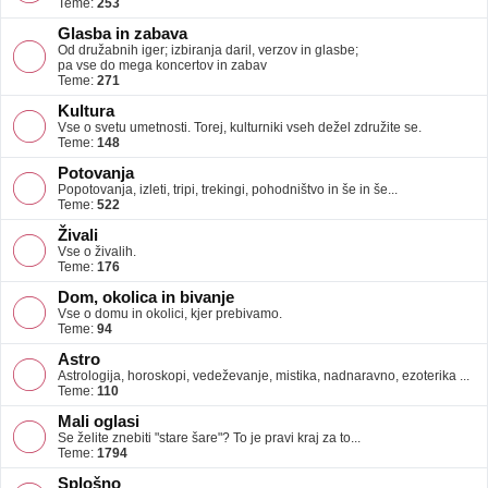
Teme:
253
Glasba in zabava
Od družabnih iger; izbiranja daril, verzov in glasbe;
pa vse do mega koncertov in zabav
Teme:
271
Kultura
Vse o svetu umetnosti. Torej, kulturniki vseh dežel združite se.
Teme:
148
Potovanja
Popotovanja, izleti, tripi, trekingi, pohodništvo in še in še...
Teme:
522
Živali
Vse o živalih.
Teme:
176
Dom, okolica in bivanje
Vse o domu in okolici, kjer prebivamo.
Teme:
94
Astro
Astrologija, horoskopi, vedeževanje, mistika, nadnaravno, ezoterika ...
Teme:
110
Mali oglasi
Se želite znebiti "stare šare"? To je pravi kraj za to...
Teme:
1794
Splošno