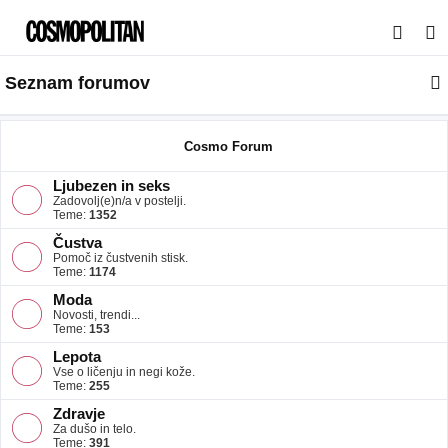
I
s
Seznam forumov
k
a
n
Cosmo Forum
j
Ljubezen in seks
e
Zadovolj(e)n/a v postelji.
Teme:
1352
Čustva
Pomoč iz čustvenih stisk.
Teme:
1174
Moda
Novosti, trendi...
Teme:
153
Lepota
Vse o ličenju in negi kože.
Teme:
255
Zdravje
Za dušo in telo.
Teme:
391