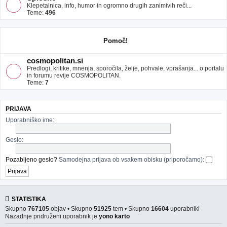
Klepetalnica, info, humor in ogromno drugih zanimivih reči...
Teme:
496
Pomoč!
cosmopolitan.si
Predlogi, kritike, mnenja, sporočila, želje, pohvale, vprašanja... o portalu
in forumu revije COSMOPOLITAN.
Teme:
7
PRIJAVA
Uporabniško ime:
Geslo:
Pozabljeno geslo?
Samodejna prijava ob vsakem obisku (priporočamo):
STATISTIKA
Skupno
767105
objav • Skupno
51925
tem • Skupno
16604
uporabniki
Nazadnje pridruženi uporabnik je
yono karto