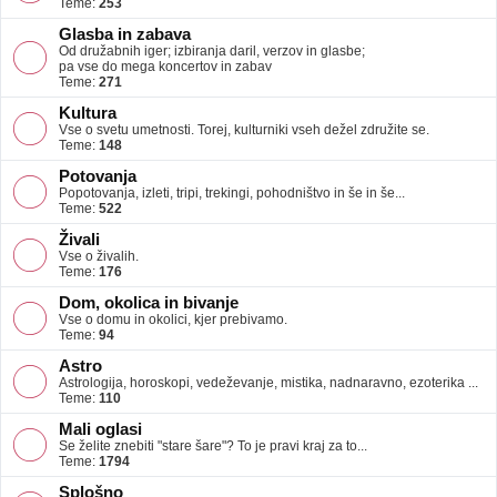
Teme:
253
Glasba in zabava
Od družabnih iger; izbiranja daril, verzov in glasbe;
pa vse do mega koncertov in zabav
Teme:
271
Kultura
Vse o svetu umetnosti. Torej, kulturniki vseh dežel združite se.
Teme:
148
Potovanja
Popotovanja, izleti, tripi, trekingi, pohodništvo in še in še...
Teme:
522
Živali
Vse o živalih.
Teme:
176
Dom, okolica in bivanje
Vse o domu in okolici, kjer prebivamo.
Teme:
94
Astro
Astrologija, horoskopi, vedeževanje, mistika, nadnaravno, ezoterika ...
Teme:
110
Mali oglasi
Se želite znebiti "stare šare"? To je pravi kraj za to...
Teme:
1794
Splošno