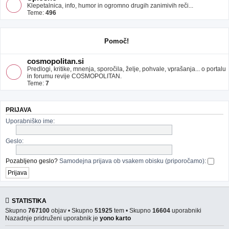
Klepetalnica, info, humor in ogromno drugih zanimivih reči...
Teme:
496
Pomoč!
cosmopolitan.si
Predlogi, kritike, mnenja, sporočila, želje, pohvale, vprašanja... o portalu
in forumu revije COSMOPOLITAN.
Teme:
7
PRIJAVA
Uporabniško ime:
Geslo:
Pozabljeno geslo?
Samodejna prijava ob vsakem obisku (priporočamo):
STATISTIKA
Skupno
767100
objav • Skupno
51925
tem • Skupno
16604
uporabniki
Nazadnje pridruženi uporabnik je
yono karto