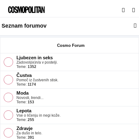
I
s
Seznam forumov
k
a
n
Cosmo Forum
j
Ljubezen in seks
e
Zadovolj(e)n/a v postelji.
Teme:
1352
Čustva
Pomoč iz čustvenih stisk.
Teme:
1174
Moda
Novosti, trendi...
Teme:
153
Lepota
Vse o ličenju in negi kože.
Teme:
255
Zdravje
Za dušo in telo.
Teme:
391