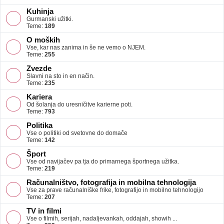
Kuhinja
Gurmanski užitki.
Teme:
189
O moških
Vse, kar nas zanima in še ne vemo o NJEM.
Teme:
255
Zvezde
Slavni na sto in en način.
Teme:
235
Kariera
Od šolanja do uresničitve karierne poti.
Teme:
793
Politika
Vse o politiki od svetovne do domače
Teme:
142
Šport
Vse od navijačev pa tja do primarnega športnega užitka.
Teme:
219
Računalništvo, fotografija in mobilna tehnologija
Vse za prave računalniške frike, fotografijo in mobilno tehnologijo
Teme:
207
TV in filmi
Vse o filmih, serijah, nadaljevankah, oddajah, showih ...