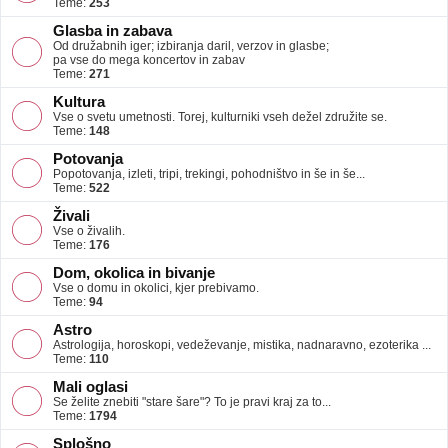
Teme:
253
Glasba in zabava
Od družabnih iger; izbiranja daril, verzov in glasbe;
pa vse do mega koncertov in zabav
Teme:
271
Kultura
Vse o svetu umetnosti. Torej, kulturniki vseh dežel združite se.
Teme:
148
Potovanja
Popotovanja, izleti, tripi, trekingi, pohodništvo in še in še...
Teme:
522
Živali
Vse o živalih.
Teme:
176
Dom, okolica in bivanje
Vse o domu in okolici, kjer prebivamo.
Teme:
94
Astro
Astrologija, horoskopi, vedeževanje, mistika, nadnaravno, ezoterika ...
Teme:
110
Mali oglasi
Se želite znebiti "stare šare"? To je pravi kraj za to...
Teme:
1794
Splošno