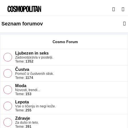
I
s
Seznam forumov
k
a
n
Cosmo Forum
j
Ljubezen in seks
e
Zadovolj(e)n/a v postelji.
Teme:
1352
Čustva
Pomoč iz čustvenih stisk.
Teme:
1174
Moda
Novosti, trendi...
Teme:
153
Lepota
Vse o ličenju in negi kože.
Teme:
255
Zdravje
Za dušo in telo.
Teme:
391