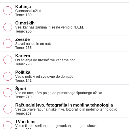
Kuhinja
Gurmanski užitki.
Teme:
189
O moških
Vse, kar nas zanima in še ne vemo o NJEM.
Teme:
255
Zvezde
Slavni na sto in en način.
Teme:
235
Kariera
Od šolanja do uresničitve karierne poti.
Teme:
793
Politika
Vse o politiki od svetovne do domače
Teme:
142
Šport
Vse od navijačev pa tja do primarnega športnega užitka.
Teme:
219
Računalništvo, fotografija in mobilna tehnologija
Vse za prave računalniške frike, fotografijo in mobilno tehnologijo
Teme:
207
TV in filmi
Vse o filmih, serijah, nadaljevankah, oddajah, showih ...