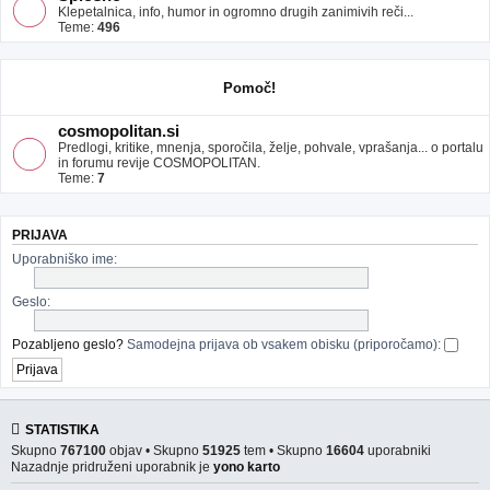
Klepetalnica, info, humor in ogromno drugih zanimivih reči...
Teme:
496
Pomoč!
cosmopolitan.si
Predlogi, kritike, mnenja, sporočila, želje, pohvale, vprašanja... o portalu
in forumu revije COSMOPOLITAN.
Teme:
7
PRIJAVA
Uporabniško ime:
Geslo:
Pozabljeno geslo?
Samodejna prijava ob vsakem obisku (priporočamo):
STATISTIKA
Skupno
767100
objav • Skupno
51925
tem • Skupno
16604
uporabniki
Nazadnje pridruženi uporabnik je
yono karto