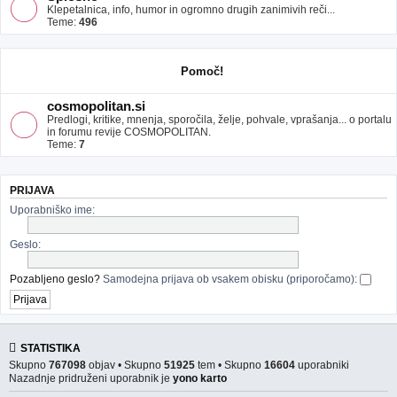
Klepetalnica, info, humor in ogromno drugih zanimivih reči...
Teme:
496
Pomoč!
cosmopolitan.si
Predlogi, kritike, mnenja, sporočila, želje, pohvale, vprašanja... o portalu
in forumu revije COSMOPOLITAN.
Teme:
7
PRIJAVA
Uporabniško ime:
Geslo:
Pozabljeno geslo?
Samodejna prijava ob vsakem obisku (priporočamo):
STATISTIKA
Skupno
767098
objav • Skupno
51925
tem • Skupno
16604
uporabniki
Nazadnje pridruženi uporabnik je
yono karto