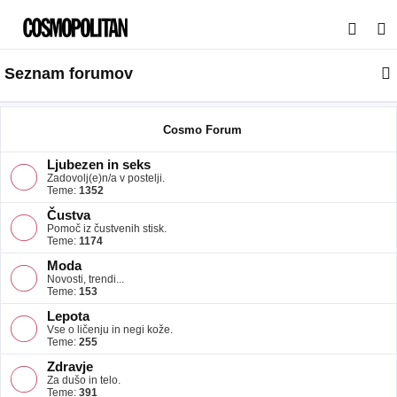
I
s
Seznam forumov
k
a
n
Cosmo Forum
j
Ljubezen in seks
e
Zadovolj(e)n/a v postelji.
Teme:
1352
Čustva
Pomoč iz čustvenih stisk.
Teme:
1174
Moda
Novosti, trendi...
Teme:
153
Lepota
Vse o ličenju in negi kože.
Teme:
255
Zdravje
Za dušo in telo.
Teme:
391