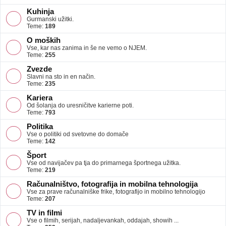
Kuhinja
Gurmanski užitki.
Teme:
189
O moških
Vse, kar nas zanima in še ne vemo o NJEM.
Teme:
255
Zvezde
Slavni na sto in en način.
Teme:
235
Kariera
Od šolanja do uresničitve karierne poti.
Teme:
793
Politika
Vse o politiki od svetovne do domače
Teme:
142
Šport
Vse od navijačev pa tja do primarnega športnega užitka.
Teme:
219
Računalništvo, fotografija in mobilna tehnologija
Vse za prave računalniške frike, fotografijo in mobilno tehnologijo
Teme:
207
TV in filmi
Vse o filmih, serijah, nadaljevankah, oddajah, showih ...