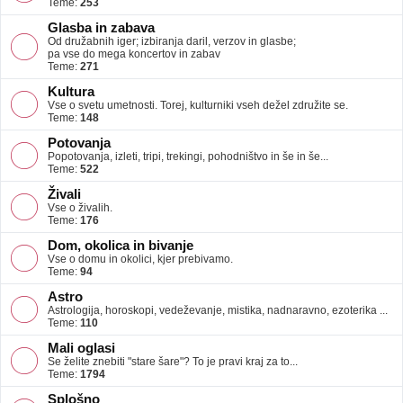
Teme:
253
Glasba in zabava
Od družabnih iger; izbiranja daril, verzov in glasbe;
pa vse do mega koncertov in zabav
Teme:
271
Kultura
Vse o svetu umetnosti. Torej, kulturniki vseh dežel združite se.
Teme:
148
Potovanja
Popotovanja, izleti, tripi, trekingi, pohodništvo in še in še...
Teme:
522
Živali
Vse o živalih.
Teme:
176
Dom, okolica in bivanje
Vse o domu in okolici, kjer prebivamo.
Teme:
94
Astro
Astrologija, horoskopi, vedeževanje, mistika, nadnaravno, ezoterika ...
Teme:
110
Mali oglasi
Se želite znebiti "stare šare"? To je pravi kraj za to...
Teme:
1794
Splošno