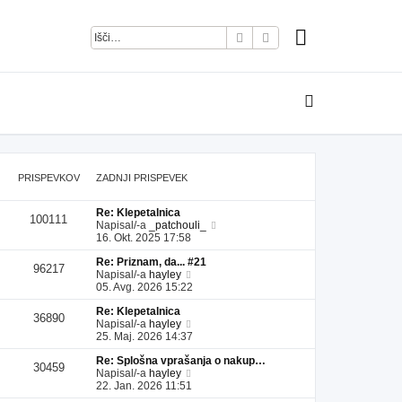
Iskanje
Napredno iskanje
PRISPEVKOV
ZADNJI PRISPEVEK
Re: Klepetalnica
100111
P
Napisal/-a
_patchouli_
o
16. Okt. 2025 17:58
g
Re: Priznam, da... #21
l
96217
P
Napisal/-a
hayley
e
o
05. Avg. 2026 15:22
j
g
z
Re: Klepetalnica
l
a
36890
P
Napisal/-a
hayley
e
d
o
25. Maj. 2026 14:37
j
n
g
z
j
Re: Splošna vprašanja o nakup…
l
a
i
30459
P
Napisal/-a
hayley
e
d
p
o
22. Jan. 2026 11:51
j
n
r
g
z
j
i