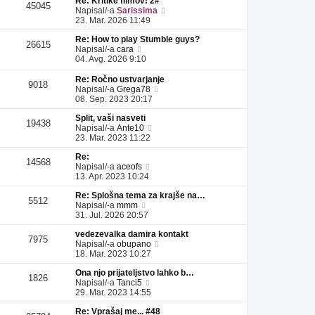
Re: Kritike filmov! 2#
l
a
i
s
e
45045
P
Napisal/-a
Sarissima
e
d
p
p
k
o
23. Mar. 2026 11:49
j
n
r
e
g
z
j
i
v
Re: How to play Stumble guys?
l
a
i
s
e
26615
P
Napisal/-a
cara
e
d
p
p
k
o
04. Avg. 2026 9:10
j
n
r
e
g
z
j
i
v
l
a
Re: Ročno ustvarjanje
i
s
e
9018
e
P
d
Napisal/-a
Grega78
p
p
k
j
o
n
08. Sep. 2023 20:17
r
e
z
g
j
i
v
a
Split, vaši nasveti
l
i
s
e
19438
d
P
Napisal/-a
Ante10
e
p
p
k
n
o
23. Mar. 2023 11:22
j
r
e
j
g
z
i
v
Re:
i
l
a
s
e
14568
P
Napisal/-a
aceofs
p
e
d
p
k
o
13. Apr. 2023 10:24
r
j
n
e
g
i
z
j
v
Re: Splošna tema za krajše na…
l
s
a
i
e
5512
P
Napisal/-a
mmm
e
p
d
p
k
o
31. Jul. 2026 20:57
j
e
n
r
g
z
v
j
i
vedezevalka damira kontakt
l
a
e
i
s
7975
P
Napisal/-a
obupano
e
d
k
p
p
o
18. Mar. 2023 10:27
j
n
r
e
g
z
j
i
v
Ona njo prijateljstvo lahko b…
l
a
i
s
e
1826
P
Napisal/-a
Tanci5
e
d
p
p
k
o
29. Mar. 2023 14:55
j
n
r
e
g
z
j
i
v
Re: Vprašaj me... #48
l
a
i
s
e