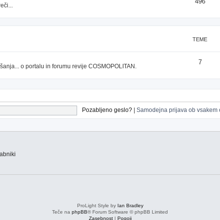
496
či...
TEME
7
prašanja... o portalu in forumu revije COSMOPOLITAN.
Pozabljeno geslo?
|
Samodejna prijava ob vsakem 
abniki
ProLight Style by
Ian Bradley
Teče na
phpBB
® Forum Software © phpBB Limited
Zasebnost
|
Pogoji