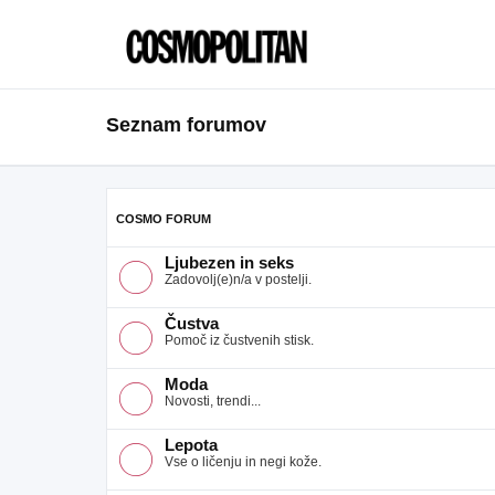
Seznam forumov
COSMO FORUM
Ljubezen in seks
Zadovolj(e)n/a v postelji.
Čustva
Pomoč iz čustvenih stisk.
Moda
Novosti, trendi...
Lepota
Vse o ličenju in negi kože.