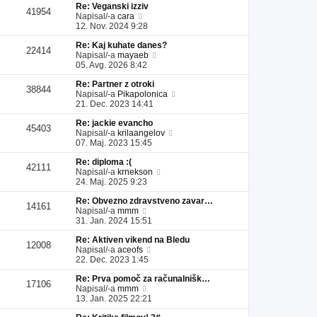
Re: Veganski izziv
l
a
i
s
41954
P
Napisal/-a
cara
e
d
p
p
o
12. Nov. 2024 9:28
j
n
r
e
g
z
j
i
v
Re: Kaj kuhate danes?
l
a
i
s
e
22414
P
Napisal/-a
mayaeb
e
d
p
p
k
o
05. Avg. 2026 8:42
j
n
r
e
g
z
j
i
v
Re: Partner z otroki
l
a
i
s
e
38844
P
Napisal/-a
Pikapolonica
e
d
p
p
k
o
21. Dec. 2023 14:41
j
n
r
e
g
z
j
i
v
Re: jackie evancho
l
a
i
s
e
45403
P
Napisal/-a
krilaangelov
e
d
p
p
k
o
07. Maj. 2023 15:45
j
n
r
e
g
z
j
i
v
Re: diploma :(
l
a
i
s
e
42111
P
Napisal/-a
krnekson
e
d
p
p
k
o
24. Maj. 2025 9:23
j
n
r
e
g
z
j
i
v
Re: Obvezno zdravstveno zavar…
l
a
i
s
e
14161
P
Napisal/-a
mmm
e
d
p
p
k
o
31. Jan. 2024 15:51
j
n
r
e
g
z
j
i
v
Re: Aktiven vikend na Bledu
l
a
i
s
e
12008
P
Napisal/-a
aceofs
e
d
p
p
k
o
22. Dec. 2023 1:45
j
n
r
e
g
z
j
i
v
Re: Prva pomoč za računalnišk…
l
a
i
s
e
17106
P
Napisal/-a
mmm
e
d
p
p
k
o
13. Jan. 2025 22:21
j
n
r
e
g
z
j
i
v