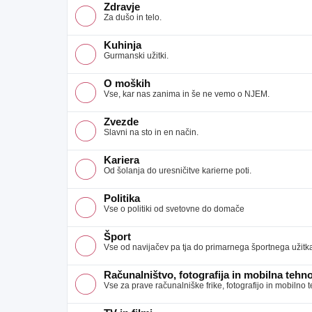
Zdravje
Za dušo in telo.
Kuhinja
Gurmanski užitki.
O moških
Vse, kar nas zanima in še ne vemo o NJEM.
Zvezde
Slavni na sto in en način.
Kariera
Od šolanja do uresničitve karierne poti.
Politika
Vse o politiki od svetovne do domače
Šport
Vse od navijačev pa tja do primarnega športnega užitk
Računalništvo, fotografija in mobilna tehno
Vse za prave računalniške frike, fotografijo in mobilno 