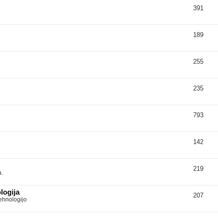
391
189
255
235
793
142
219
a.
logija
207
tehnologijo