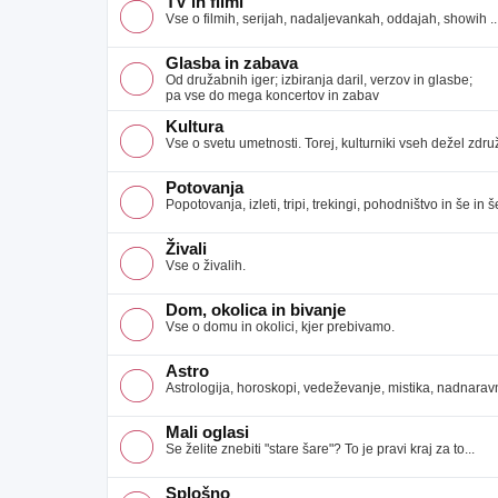
TV in filmi
Vse o filmih, serijah, nadaljevankah, oddajah, showih ..
Glasba in zabava
Od družabnih iger; izbiranja daril, verzov in glasbe;
pa vse do mega koncertov in zabav
Kultura
Vse o svetu umetnosti. Torej, kulturniki vseh dežel združ
Potovanja
Popotovanja, izleti, tripi, trekingi, pohodništvo in še in še
Živali
Vse o živalih.
Dom, okolica in bivanje
Vse o domu in okolici, kjer prebivamo.
Astro
Astrologija, horoskopi, vedeževanje, mistika, nadnaravno
Mali oglasi
Se želite znebiti "stare šare"? To je pravi kraj za to...
Splošno