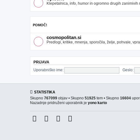
Klepetalnica, info, humor in ogromno drugih zanimivih re
POMOČ!
cosmopolitan.si
Predlogi, kritike, mnenja, sporočila, želje, pohvale, v
PRIJAVA
Uporabniško ime:
Geslo:
STATISTIKA
Skupno
767099
objav • Skupno
51925
tem • Skupno
16604
upor
Nazadnje pridruženi uporabnik je
yono karto