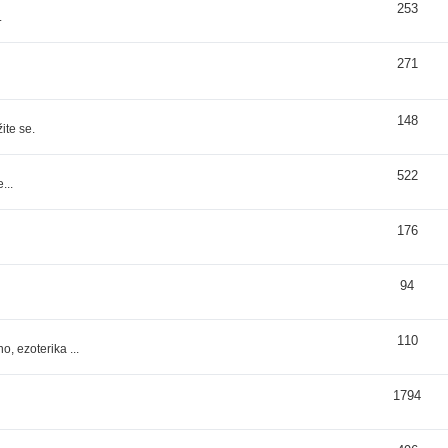
253
.
271
148
ite se.
522
...
176
94
110
, ezoterika ...
1794