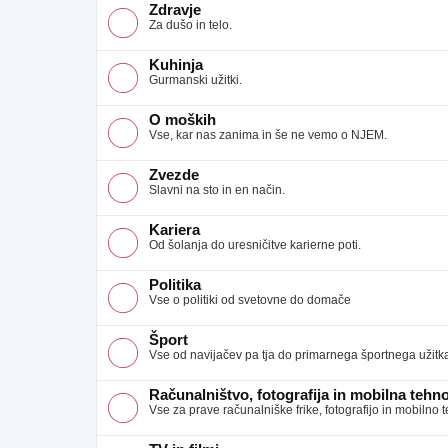
Zdravje
Za dušo in telo.
Kuhinja
Gurmanski užitki.
O moških
Vse, kar nas zanima in še ne vemo o NJEM.
Zvezde
Slavni na sto in en način.
Kariera
Od šolanja do uresničitve karierne poti.
Politika
Vse o politiki od svetovne do domače
Šport
Vse od navijačev pa tja do primarnega športnega užitk
Računalništvo, fotografija in mobilna tehno
Vse za prave računalniške frike, fotografijo in mobilno 