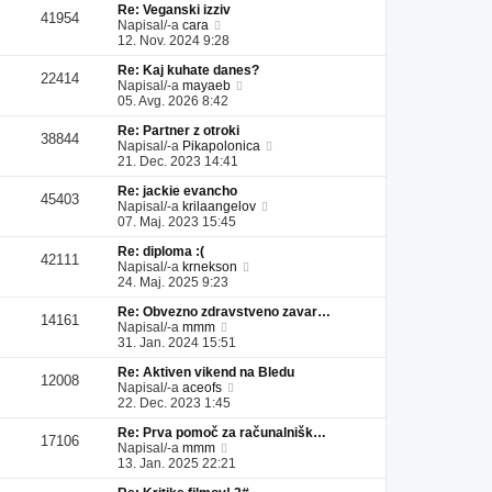
Re: Veganski izziv
l
a
i
s
41954
P
Napisal/-a
cara
e
d
p
p
o
12. Nov. 2024 9:28
j
n
r
e
g
z
j
i
v
Re: Kaj kuhate danes?
l
a
i
s
e
22414
P
Napisal/-a
mayaeb
e
d
p
p
k
o
05. Avg. 2026 8:42
j
n
r
e
g
z
j
i
v
Re: Partner z otroki
l
a
i
s
e
38844
P
Napisal/-a
Pikapolonica
e
d
p
p
k
o
21. Dec. 2023 14:41
j
n
r
e
g
z
j
i
v
Re: jackie evancho
l
a
i
s
e
45403
P
Napisal/-a
krilaangelov
e
d
p
p
k
o
07. Maj. 2023 15:45
j
n
r
e
g
z
j
i
v
Re: diploma :(
l
a
i
s
e
42111
P
Napisal/-a
krnekson
e
d
p
p
k
o
24. Maj. 2025 9:23
j
n
r
e
g
z
j
i
v
Re: Obvezno zdravstveno zavar…
l
a
i
s
e
14161
P
Napisal/-a
mmm
e
d
p
p
k
o
31. Jan. 2024 15:51
j
n
r
e
g
z
j
i
v
Re: Aktiven vikend na Bledu
l
a
i
s
e
12008
P
Napisal/-a
aceofs
e
d
p
p
k
o
22. Dec. 2023 1:45
j
n
r
e
g
z
j
i
v
Re: Prva pomoč za računalnišk…
l
a
i
s
e
17106
P
Napisal/-a
mmm
e
d
p
p
k
o
13. Jan. 2025 22:21
j
n
r
e
g
z
j
i
v