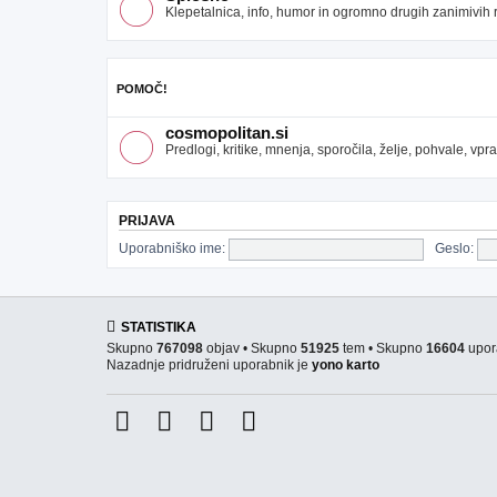
Klepetalnica, info, humor in ogromno drugih zanimivih re
POMOČ!
cosmopolitan.si
Predlogi, kritike, mnenja, sporočila, želje, pohvale, v
PRIJAVA
Uporabniško ime:
Geslo:
STATISTIKA
Skupno
767098
objav • Skupno
51925
tem • Skupno
16604
upor
Nazadnje pridruženi uporabnik je
yono karto