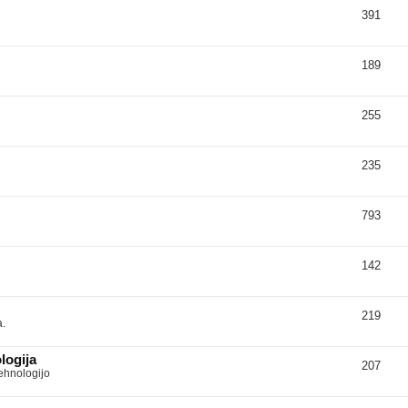
391
189
255
235
793
142
219
a.
logija
207
tehnologijo