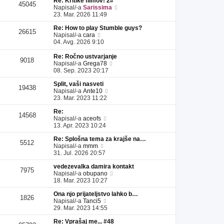
Re: Kritike filmov! 2#
l
a
i
s
e
45045
P
Napisal/-a
Sarissima
e
d
p
p
k
o
23. Mar. 2026 11:49
j
n
r
e
g
z
j
i
v
Re: How to play Stumble guys?
l
a
i
s
e
26615
P
Napisal/-a
cara
e
d
p
p
k
o
04. Avg. 2026 9:10
j
n
r
e
g
z
j
i
v
l
a
Re: Ročno ustvarjanje
i
s
e
9018
e
P
d
Napisal/-a
Grega78
p
p
k
j
o
n
08. Sep. 2023 20:17
r
e
z
g
j
i
v
a
Split, vaši nasveti
l
i
s
e
19438
d
P
Napisal/-a
Ante10
e
p
p
k
n
o
23. Mar. 2023 11:22
j
r
e
j
g
z
i
v
Re:
i
l
a
s
e
14568
P
Napisal/-a
aceofs
p
e
d
p
k
o
13. Apr. 2023 10:24
r
j
n
e
g
i
z
j
v
Re: Splošna tema za krajše na…
l
s
a
i
e
5512
P
Napisal/-a
mmm
e
p
d
p
k
o
31. Jul. 2026 20:57
j
e
n
r
g
z
v
j
i
vedezevalka damira kontakt
l
a
e
i
s
7975
P
Napisal/-a
obupano
e
d
k
p
p
o
18. Mar. 2023 10:27
j
n
r
e
g
z
j
i
v
Ona njo prijateljstvo lahko b…
l
a
i
s
e
1826
P
Napisal/-a
Tanci5
e
d
p
p
k
o
29. Mar. 2023 14:55
j
n
r
e
g
z
j
i
v
Re: Vprašaj me... #48
l
a
i
s
e