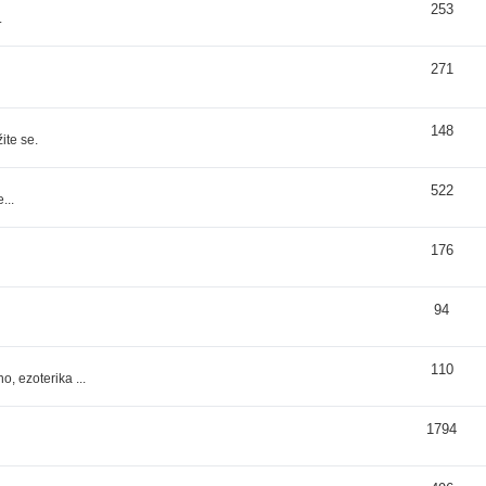
253
.
271
148
ite se.
522
...
176
94
110
, ezoterika ...
1794