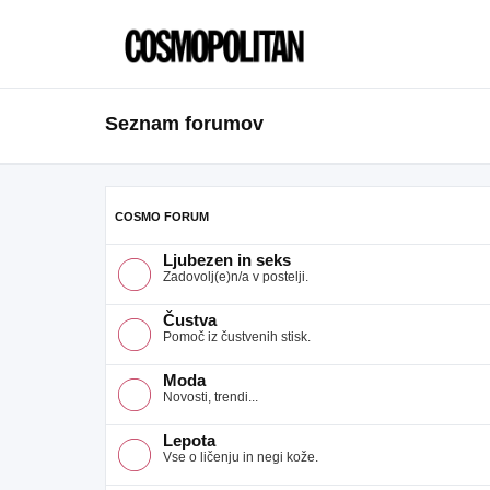
Seznam forumov
COSMO FORUM
Ljubezen in seks
Zadovolj(e)n/a v postelji.
Čustva
Pomoč iz čustvenih stisk.
Moda
Novosti, trendi...
Lepota
Vse o ličenju in negi kože.