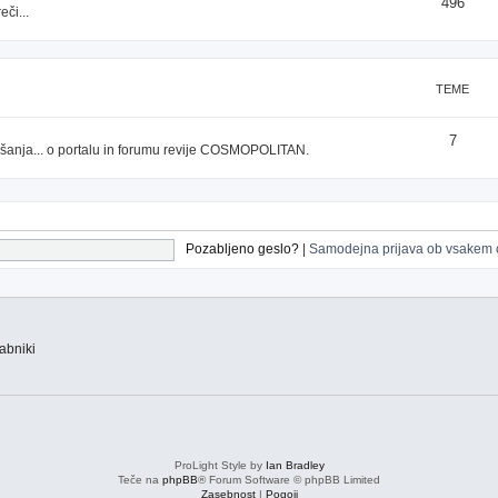
496
či...
TEME
7
prašanja... o portalu in forumu revije COSMOPOLITAN.
Pozabljeno geslo?
|
Samodejna prijava ob vsakem 
abniki
ProLight Style by
Ian Bradley
Teče na
phpBB
® Forum Software © phpBB Limited
Zasebnost
|
Pogoji