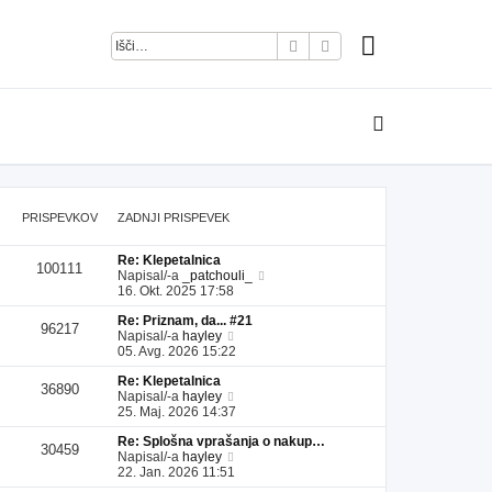
Iskanje
Napredno iskanje
PRISPEVKOV
ZADNJI PRISPEVEK
Re: Klepetalnica
100111
P
Napisal/-a
_patchouli_
o
16. Okt. 2025 17:58
g
Re: Priznam, da... #21
l
96217
P
Napisal/-a
hayley
e
o
05. Avg. 2026 15:22
j
g
z
Re: Klepetalnica
l
a
36890
P
Napisal/-a
hayley
e
d
o
25. Maj. 2026 14:37
j
n
g
z
j
Re: Splošna vprašanja o nakup…
l
a
i
30459
P
Napisal/-a
hayley
e
d
p
o
22. Jan. 2026 11:51
j
n
r
g
z
j
i