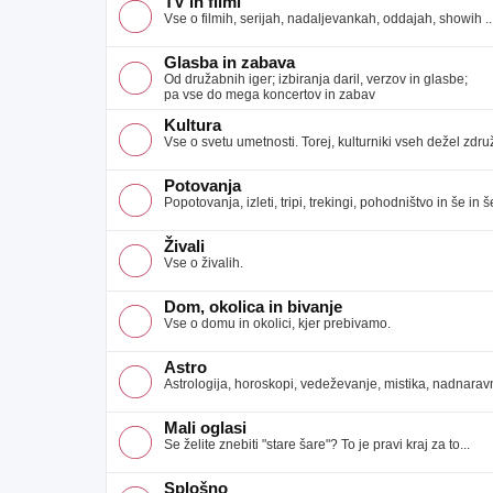
TV in filmi
Vse o filmih, serijah, nadaljevankah, oddajah, showih ..
Glasba in zabava
Od družabnih iger; izbiranja daril, verzov in glasbe;
pa vse do mega koncertov in zabav
Kultura
Vse o svetu umetnosti. Torej, kulturniki vseh dežel združ
Potovanja
Popotovanja, izleti, tripi, trekingi, pohodništvo in še in še
Živali
Vse o živalih.
Dom, okolica in bivanje
Vse o domu in okolici, kjer prebivamo.
Astro
Astrologija, horoskopi, vedeževanje, mistika, nadnaravno
Mali oglasi
Se želite znebiti "stare šare"? To je pravi kraj za to...
Splošno