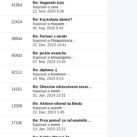
Re: Veganski izziv
l
a
i
s
41954
P
Napisal/-a
cara
e
d
p
p
o
12. Nov. 2024 9:28
j
n
r
e
g
z
j
i
v
Re: Kaj kuhate danes?
l
a
i
s
e
22414
P
Napisal/-a
mayaeb
e
d
p
p
k
o
05. Avg. 2026 8:42
j
n
r
e
g
z
j
i
v
Re: Partner z otroki
l
a
i
s
e
38844
P
Napisal/-a
Pikapolonica
e
d
p
p
k
o
21. Dec. 2023 14:41
j
n
r
e
g
z
j
i
v
Re: jackie evancho
l
a
i
s
e
45403
P
Napisal/-a
krilaangelov
e
d
p
p
k
o
07. Maj. 2023 15:45
j
n
r
e
g
z
j
i
v
Re: diploma :(
l
a
i
s
e
42111
P
Napisal/-a
krnekson
e
d
p
p
k
o
24. Maj. 2025 9:23
j
n
r
e
g
z
j
i
v
Re: Obvezno zdravstveno zavar…
l
a
i
s
e
14161
P
Napisal/-a
mmm
e
d
p
p
k
o
31. Jan. 2024 15:51
j
n
r
e
g
z
j
i
v
Re: Aktiven vikend na Bledu
l
a
i
s
e
12008
P
Napisal/-a
aceofs
e
d
p
p
k
o
22. Dec. 2023 1:45
j
n
r
e
g
z
j
i
v
Re: Prva pomoč za računalnišk…
l
a
i
s
e
17106
P
Napisal/-a
mmm
e
d
p
p
k
o
13. Jan. 2025 22:21
j
n
r
e
g
z
j
i
v