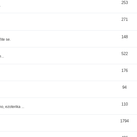
253
.
271
148
ite se.
522
...
176
94
110
, ezoterika ...
1794