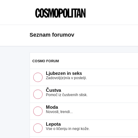
Seznam forumov
COSMO FORUM
Ljubezen in seks
Zadovolj(e)n/a v postelji.
Čustva
Pomoč iz čustvenih stisk.
Moda
Novosti, trendi...
Lepota
Vse o ličenju in negi kože.