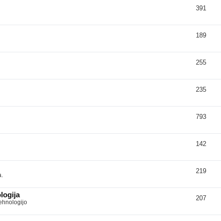
391
189
255
235
793
142
219
a.
logija
207
tehnologijo