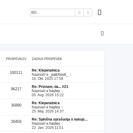
Iskanje
Napredno iskanje
PRISPEVKOV
ZADNJI PRISPEVEK
Re: Klepetalnica
100111
P
Napisal/-a
_patchouli_
o
16. Okt. 2025 17:58
g
Re: Priznam, da... #21
l
96217
P
Napisal/-a
hayley
e
o
05. Avg. 2026 15:22
j
g
z
Re: Klepetalnica
l
a
36890
P
Napisal/-a
hayley
e
d
o
25. Maj. 2026 14:37
j
n
g
z
j
Re: Splošna vprašanja o nakup…
l
a
i
30459
P
Napisal/-a
hayley
e
d
p
o
22. Jan. 2026 11:51
j
n
r
g
z
j
i