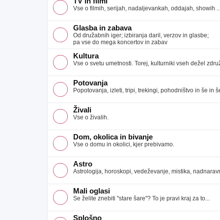
TV in filmi
Vse o filmih, serijah, nadaljevankah, oddajah, showih ..
Glasba in zabava
Od družabnih iger; izbiranja daril, verzov in glasbe;
pa vse do mega koncertov in zabav
Kultura
Vse o svetu umetnosti. Torej, kulturniki vseh dežel združ
Potovanja
Popotovanja, izleti, tripi, trekingi, pohodništvo in še in še
Živali
Vse o živalih.
Dom, okolica in bivanje
Vse o domu in okolici, kjer prebivamo.
Astro
Astrologija, horoskopi, vedeževanje, mistika, nadnaravno
Mali oglasi
Se želite znebiti "stare šare"? To je pravi kraj za to...
Splošno