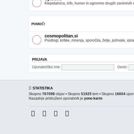
Klepetalnica, info, humor in ogromno drugih zanimivih re
POMOČ!
cosmopolitan.si
Predlogi, kritike, mnenja, sporočila, želje, pohvale, v
PRIJAVA
Uporabniško ime:
Geslo:
STATISTIKA
Skupno
767098
objav • Skupno
51925
tem • Skupno
16604
upor
Nazadnje pridruženi uporabnik je
yono karto