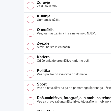
Zdravje
Za dušo in telo.
Kuhinja
Gurmanski užitki.
O moških
Vse, kar nas zanima in še ne vemo o NJEM.
Zvezde
Slavni na sto in en način.
Kariera
Od šolanja do uresničitve karierne poti.
Politika
Vse o politiki od svetovne do domače
Šport
Vse od navijačev pa tja do primarnega športnega užitk
Računalništvo, fotografija in mobilna tehno
Vse za prave računalniške frike, fotografijo in mobilno 