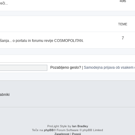
496
či...
TEME
7
prašanja... o portalu in forumu revije COSMOPOLITAN.
Pozabljeno geslo?
|
Samodejna prijava ob vsakem 
abniki
ProLight Style by
Ian Bradley
Teče na
phpBB
® Forum Software © phpBB Limited
Zasebnost
|
Pogoji