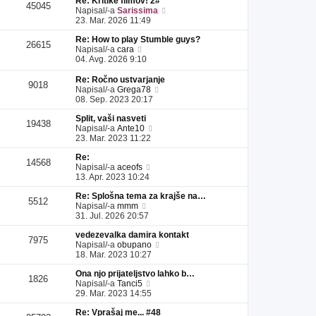
Re: Kritike filmov! 2#
l
a
i
s
e
45045
P
Napisal/-a
Sarissima
e
d
p
p
k
o
23. Mar. 2026 11:49
j
n
r
e
g
z
j
i
v
Re: How to play Stumble guys?
l
a
i
s
e
26615
P
Napisal/-a
cara
e
d
p
p
k
o
04. Avg. 2026 9:10
j
n
r
e
g
z
j
i
v
l
a
Re: Ročno ustvarjanje
i
s
e
9018
e
P
d
Napisal/-a
Grega78
p
p
k
j
o
n
08. Sep. 2023 20:17
r
e
z
g
j
i
v
a
Split, vaši nasveti
l
i
s
e
19438
d
P
Napisal/-a
Ante10
e
p
p
k
n
o
23. Mar. 2023 11:22
j
r
e
j
g
z
i
v
Re:
i
l
a
s
e
14568
P
Napisal/-a
aceofs
p
e
d
p
k
o
13. Apr. 2023 10:24
r
j
n
e
g
i
z
j
v
Re: Splošna tema za krajše na…
l
s
a
i
e
5512
P
Napisal/-a
mmm
e
p
d
p
k
o
31. Jul. 2026 20:57
j
e
n
r
g
z
v
j
i
vedezevalka damira kontakt
l
a
e
i
s
7975
P
Napisal/-a
obupano
e
d
k
p
p
o
18. Mar. 2023 10:27
j
n
r
e
g
z
j
i
v
Ona njo prijateljstvo lahko b…
l
a
i
s
e
1826
P
Napisal/-a
Tanci5
e
d
p
p
k
o
29. Mar. 2023 14:55
j
n
r
e
g
z
j
i
v
Re: Vprašaj me... #48
l
a
i
s
e