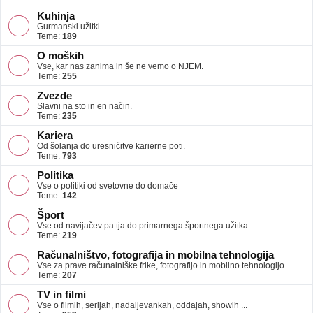
Kuhinja
Gurmanski užitki.
Teme:
189
O moških
Vse, kar nas zanima in še ne vemo o NJEM.
Teme:
255
Zvezde
Slavni na sto in en način.
Teme:
235
Kariera
Od šolanja do uresničitve karierne poti.
Teme:
793
Politika
Vse o politiki od svetovne do domače
Teme:
142
Šport
Vse od navijačev pa tja do primarnega športnega užitka.
Teme:
219
Računalništvo, fotografija in mobilna tehnologija
Vse za prave računalniške frike, fotografijo in mobilno tehnologijo
Teme:
207
TV in filmi
Vse o filmih, serijah, nadaljevankah, oddajah, showih ...