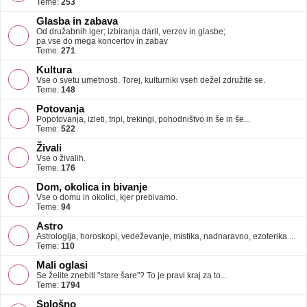
Teme:
253
Glasba in zabava
Od družabnih iger; izbiranja daril, verzov in glasbe;
pa vse do mega koncertov in zabav
Teme:
271
Kultura
Vse o svetu umetnosti. Torej, kulturniki vseh dežel združite se.
Teme:
148
Potovanja
Popotovanja, izleti, tripi, trekingi, pohodništvo in še in še...
Teme:
522
Živali
Vse o živalih.
Teme:
176
Dom, okolica in bivanje
Vse o domu in okolici, kjer prebivamo.
Teme:
94
Astro
Astrologija, horoskopi, vedeževanje, mistika, nadnaravno, ezoterika ...
Teme:
110
Mali oglasi
Se želite znebiti "stare šare"? To je pravi kraj za to...
Teme:
1794
Splošno