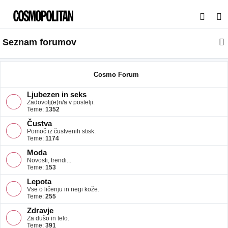
I
s
Seznam forumov
k
a
n
Cosmo Forum
j
Ljubezen in seks
e
Zadovolj(e)n/a v postelji.
Teme:
1352
Čustva
Pomoč iz čustvenih stisk.
Teme:
1174
Moda
Novosti, trendi...
Teme:
153
Lepota
Vse o ličenju in negi kože.
Teme:
255
Zdravje
Za dušo in telo.
Teme:
391