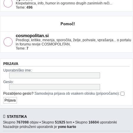
Klepetalnica, info, humor in ogromno drugih zanimivih reči...
Teme:
496
Pomoč!
cosmopolitan.si
Predlogi, kritike, mnenja, sporočila, želje, pohvale, vprašanja... o portalu
in forumu revije COSMOPOLITAN.
Teme:
7
PRIJAVA
Uporabniško ime:
Geslo:
Pozabljeno geslo?
Samodejna prijava ob vsakem obisku (priporočamo):
STATISTIKA
Skupno
767098
objav • Skupno
51925
tem • Skupno
16604
uporabniki
Nazadnje pridruženi uporabnik je
yono karto