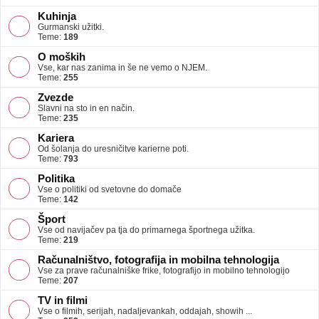
Kuhinja
Gurmanski užitki.
Teme:
189
O moških
Vse, kar nas zanima in še ne vemo o NJEM.
Teme:
255
Zvezde
Slavni na sto in en način.
Teme:
235
Kariera
Od šolanja do uresničitve karierne poti.
Teme:
793
Politika
Vse o politiki od svetovne do domače
Teme:
142
Šport
Vse od navijačev pa tja do primarnega športnega užitka.
Teme:
219
Računalništvo, fotografija in mobilna tehnologija
Vse za prave računalniške frike, fotografijo in mobilno tehnologijo
Teme:
207
TV in filmi
Vse o filmih, serijah, nadaljevankah, oddajah, showih ...