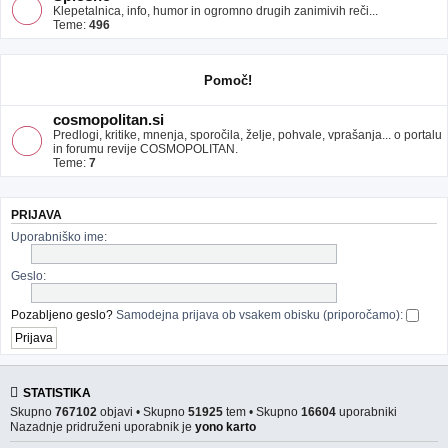
Klepetalnica, info, humor in ogromno drugih zanimivih reči...
Teme:
496
Pomoč!
cosmopolitan.si
Predlogi, kritike, mnenja, sporočila, želje, pohvale, vprašanja... o portalu
in forumu revije COSMOPOLITAN.
Teme:
7
PRIJAVA
Uporabniško ime:
Geslo:
Pozabljeno geslo?
Samodejna prijava ob vsakem obisku (priporočamo):
STATISTIKA
Skupno
767102
objavi • Skupno
51925
tem • Skupno
16604
uporabniki
Nazadnje pridruženi uporabnik je
yono karto