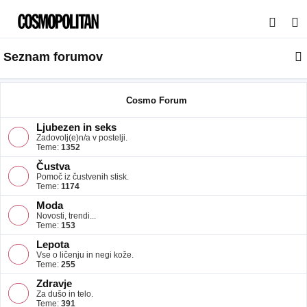
I
s
Seznam forumov
k
a
n
Cosmo Forum
j
Ljubezen in seks
e
Zadovolj(e)n/a v postelji.
Teme:
1352
Čustva
Pomoč iz čustvenih stisk.
Teme:
1174
Moda
Novosti, trendi...
Teme:
153
Lepota
Vse o ličenju in negi kože.
Teme:
255
Zdravje
Za dušo in telo.
Teme:
391