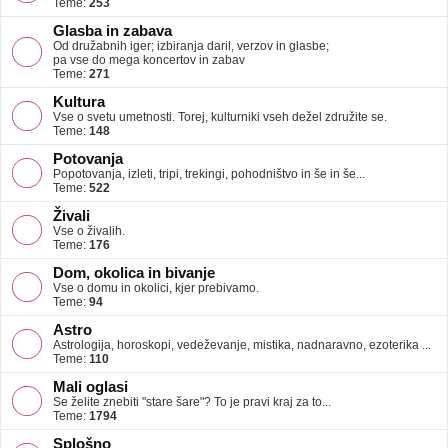
Teme:
253
Glasba in zabava
Od družabnih iger; izbiranja daril, verzov in glasbe;
pa vse do mega koncertov in zabav
Teme:
271
Kultura
Vse o svetu umetnosti. Torej, kulturniki vseh dežel združite se.
Teme:
148
Potovanja
Popotovanja, izleti, tripi, trekingi, pohodništvo in še in še...
Teme:
522
Živali
Vse o živalih.
Teme:
176
Dom, okolica in bivanje
Vse o domu in okolici, kjer prebivamo.
Teme:
94
Astro
Astrologija, horoskopi, vedeževanje, mistika, nadnaravno, ezoterika ...
Teme:
110
Mali oglasi
Se želite znebiti "stare šare"? To je pravi kraj za to...
Teme:
1794
Splošno