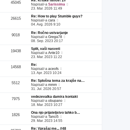
Re: Kritike filmov! 2#
l
a
i
s
e
45045
P
Napisal/-a
Sarissima
e
d
p
p
k
o
23. Mar. 2026 11:49
j
n
r
e
g
z
j
i
v
Re: How to play Stumble guys?
l
a
i
s
e
26615
P
Napisal/-a
cara
e
d
p
p
k
o
04. Avg. 2026 9:10
j
n
r
e
g
z
j
i
v
l
a
Re: Ročno ustvarjanje
i
s
e
9018
e
P
d
Napisal/-a
Grega78
p
p
k
j
o
n
08. Sep. 2023 20:17
r
e
z
g
j
i
v
a
Split, vaši nasveti
l
i
s
e
19438
d
P
Napisal/-a
Ante10
e
p
p
k
n
o
23. Mar. 2023 11:22
j
r
e
j
g
z
i
v
Re:
i
l
a
s
e
14568
P
Napisal/-a
aceofs
p
e
d
p
k
o
13. Apr. 2023 10:24
r
j
n
e
g
i
z
j
v
Re: Splošna tema za krajše na…
l
s
a
i
e
5512
P
Napisal/-a
mmm
e
p
d
p
k
o
31. Jul. 2026 20:57
j
e
n
r
g
z
v
j
i
vedezevalka damira kontakt
l
a
e
i
s
7975
P
Napisal/-a
obupano
e
d
k
p
p
o
18. Mar. 2023 10:27
j
n
r
e
g
z
j
i
v
Ona njo prijateljstvo lahko b…
l
a
i
s
e
1826
P
Napisal/-a
Tanci5
e
d
p
p
k
o
29. Mar. 2023 14:55
j
n
r
e
g
z
j
i
v
Re: Vprašaj me... #48
l
a
i
s
e