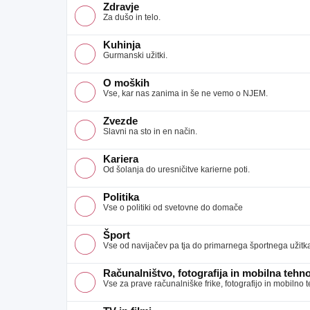
Zdravje
Za dušo in telo.
Kuhinja
Gurmanski užitki.
O moških
Vse, kar nas zanima in še ne vemo o NJEM.
Zvezde
Slavni na sto in en način.
Kariera
Od šolanja do uresničitve karierne poti.
Politika
Vse o politiki od svetovne do domače
Šport
Vse od navijačev pa tja do primarnega športnega užitk
Računalništvo, fotografija in mobilna tehno
Vse za prave računalniške frike, fotografijo in mobilno 