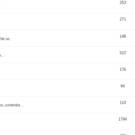
253
.
271
148
ite se.
522
...
176
94
110
, ezoterika ...
1794