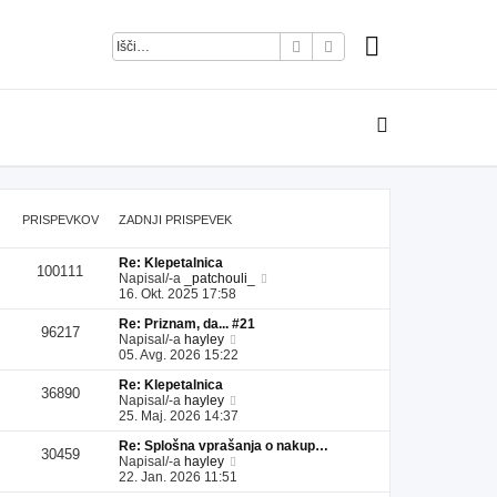
Iskanje
Napredno iskanje
PRISPEVKOV
ZADNJI PRISPEVEK
Re: Klepetalnica
100111
P
Napisal/-a
_patchouli_
o
16. Okt. 2025 17:58
g
Re: Priznam, da... #21
l
96217
P
Napisal/-a
hayley
e
o
05. Avg. 2026 15:22
j
g
z
Re: Klepetalnica
l
a
36890
P
Napisal/-a
hayley
e
d
o
25. Maj. 2026 14:37
j
n
g
z
j
Re: Splošna vprašanja o nakup…
l
a
i
30459
P
Napisal/-a
hayley
e
d
p
o
22. Jan. 2026 11:51
j
n
r
g
z
j
i