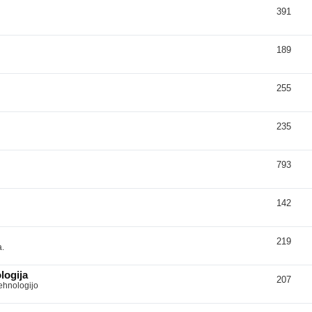
391
189
255
235
793
142
219
a.
logija
207
tehnologijo