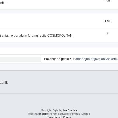
496
či...
TEME
7
prašanja... o portalu in forumu revije COSMOPOLITAN.
Pozabljeno geslo?
|
Samodejna prijava ob vsakem 
abniki
ProLight Style by
Ian Bradley
Teče na
phpBB
® Forum Software © phpBB Limited
Zasebnost
|
Pogoji