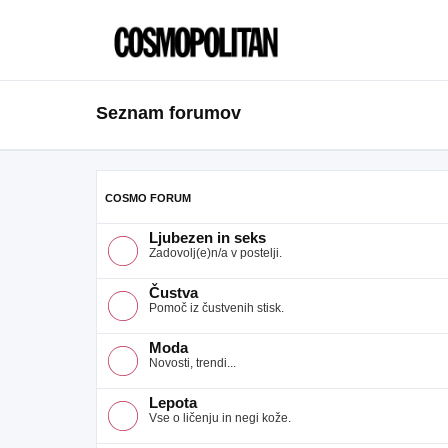
Seznam forumov
COSMO FORUM
Ljubezen in seks
Zadovolj(e)n/a v postelji.
Čustva
Pomoč iz čustvenih stisk.
Moda
Novosti, trendi...
Lepota
Vse o ličenju in negi kože.