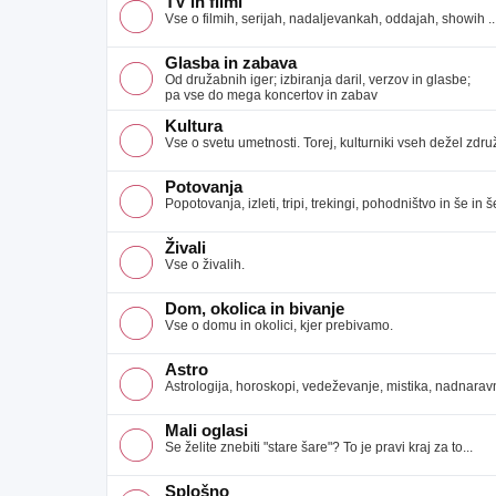
TV in filmi
Vse o filmih, serijah, nadaljevankah, oddajah, showih ..
Glasba in zabava
Od družabnih iger; izbiranja daril, verzov in glasbe;
pa vse do mega koncertov in zabav
Kultura
Vse o svetu umetnosti. Torej, kulturniki vseh dežel združ
Potovanja
Popotovanja, izleti, tripi, trekingi, pohodništvo in še in še
Živali
Vse o živalih.
Dom, okolica in bivanje
Vse o domu in okolici, kjer prebivamo.
Astro
Astrologija, horoskopi, vedeževanje, mistika, nadnaravno
Mali oglasi
Se želite znebiti "stare šare"? To je pravi kraj za to...
Splošno