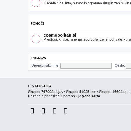
Klepetalnica, info, humor in ogromno drugih zanimivih re
POMOČ!
cosmopolitan.si
Predlogi, kritike, mnenja, sporočila, želje, pohvale, v
PRIJAVA
Uporabniško ime:
Geslo:
STATISTIKA
Skupno
767098
objav • Skupno
51925
tem • Skupno
16604
upor
Nazadnje pridruženi uporabnik je
yono karto