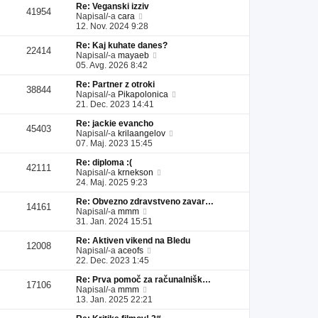
Re: Veganski izziv
l
a
i
s
41954
P
Napisal/-a
cara
e
d
p
p
o
12. Nov. 2024 9:28
j
n
r
e
g
z
j
i
v
Re: Kaj kuhate danes?
l
a
i
s
e
22414
P
Napisal/-a
mayaeb
e
d
p
p
k
o
05. Avg. 2026 8:42
j
n
r
e
g
z
j
i
v
Re: Partner z otroki
l
a
i
s
e
38844
P
Napisal/-a
Pikapolonica
e
d
p
p
k
o
21. Dec. 2023 14:41
j
n
r
e
g
z
j
i
v
Re: jackie evancho
l
a
i
s
e
45403
P
Napisal/-a
krilaangelov
e
d
p
p
k
o
07. Maj. 2023 15:45
j
n
r
e
g
z
j
i
v
Re: diploma :(
l
a
i
s
e
42111
P
Napisal/-a
krnekson
e
d
p
p
k
o
24. Maj. 2025 9:23
j
n
r
e
g
z
j
i
v
Re: Obvezno zdravstveno zavar…
l
a
i
s
e
14161
P
Napisal/-a
mmm
e
d
p
p
k
o
31. Jan. 2024 15:51
j
n
r
e
g
z
j
i
v
Re: Aktiven vikend na Bledu
l
a
i
s
e
12008
P
Napisal/-a
aceofs
e
d
p
p
k
o
22. Dec. 2023 1:45
j
n
r
e
g
z
j
i
v
Re: Prva pomoč za računalnišk…
l
a
i
s
e
17106
P
Napisal/-a
mmm
e
d
p
p
k
o
13. Jan. 2025 22:21
j
n
r
e
g
z
j
i
v