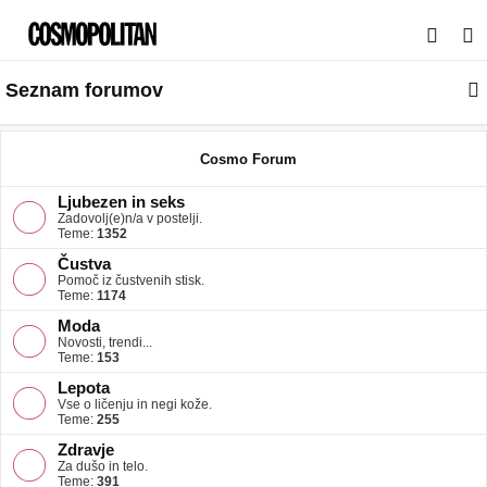
I
s
Seznam forumov
k
a
n
Cosmo Forum
j
Ljubezen in seks
e
Zadovolj(e)n/a v postelji.
Teme:
1352
Čustva
Pomoč iz čustvenih stisk.
Teme:
1174
Moda
Novosti, trendi...
Teme:
153
Lepota
Vse o ličenju in negi kože.
Teme:
255
Zdravje
Za dušo in telo.
Teme:
391