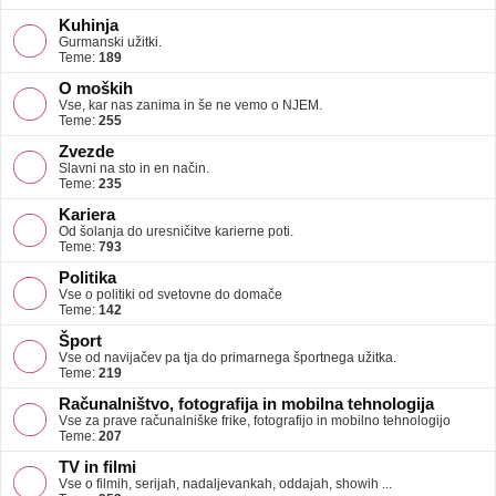
Kuhinja
Gurmanski užitki.
Teme:
189
O moških
Vse, kar nas zanima in še ne vemo o NJEM.
Teme:
255
Zvezde
Slavni na sto in en način.
Teme:
235
Kariera
Od šolanja do uresničitve karierne poti.
Teme:
793
Politika
Vse o politiki od svetovne do domače
Teme:
142
Šport
Vse od navijačev pa tja do primarnega športnega užitka.
Teme:
219
Računalništvo, fotografija in mobilna tehnologija
Vse za prave računalniške frike, fotografijo in mobilno tehnologijo
Teme:
207
TV in filmi
Vse o filmih, serijah, nadaljevankah, oddajah, showih ...