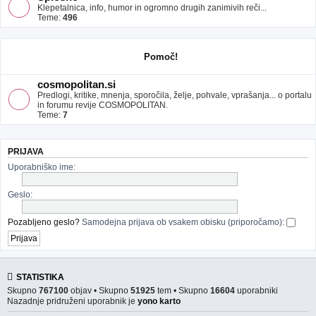
Klepetalnica, info, humor in ogromno drugih zanimivih reči...
Teme:
496
Pomoč!
cosmopolitan.si
Predlogi, kritike, mnenja, sporočila, želje, pohvale, vprašanja... o portalu
in forumu revije COSMOPOLITAN.
Teme:
7
PRIJAVA
Uporabniško ime:
Geslo:
Pozabljeno geslo?
Samodejna prijava ob vsakem obisku (priporočamo):
STATISTIKA
Skupno
767100
objav • Skupno
51925
tem • Skupno
16604
uporabniki
Nazadnje pridruženi uporabnik je
yono karto