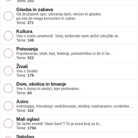
Teme:
253
Glasba in zabava
Od družabnih iger; izbiranja daril, verzov in glasbe;
pa vse do mega koncertov in zabav
Teme:
271
Kultura
Vse o svetu umetnosti. Torej, kulturniki vseh dežel združite se.
Teme:
148
Potovanja
Popotovanja, izleti, tripi, trekingi, pohodništvo in še in še...
Teme:
522
Živali
Vse o živalih.
Teme:
176
Dom, okolica in bivanje
Vse o domu in okolici, kjer prebivamo.
Teme:
94
Astro
Astrologija, horoskopi, vedeževanje, mistika, nadnaravno, ezoterika ...
Teme:
110
Mali oglasi
Se želite znebiti "stare šare"? To je pravi kraj za to...
Teme:
1794
Splošno