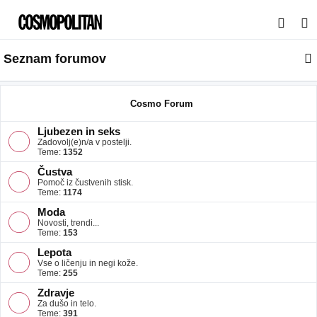
I
s
Seznam forumov
k
a
n
Cosmo Forum
j
Ljubezen in seks
e
Zadovolj(e)n/a v postelji.
Teme:
1352
Čustva
Pomoč iz čustvenih stisk.
Teme:
1174
Moda
Novosti, trendi...
Teme:
153
Lepota
Vse o ličenju in negi kože.
Teme:
255
Zdravje
Za dušo in telo.
Teme:
391