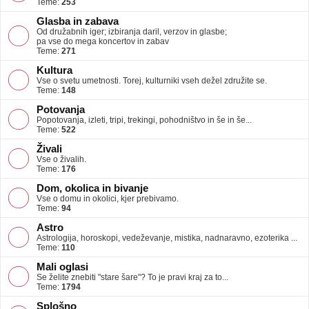
Teme:
253
Glasba in zabava
Od družabnih iger; izbiranja daril, verzov in glasbe;
pa vse do mega koncertov in zabav
Teme:
271
Kultura
Vse o svetu umetnosti. Torej, kulturniki vseh dežel združite se.
Teme:
148
Potovanja
Popotovanja, izleti, tripi, trekingi, pohodništvo in še in še...
Teme:
522
Živali
Vse o živalih.
Teme:
176
Dom, okolica in bivanje
Vse o domu in okolici, kjer prebivamo.
Teme:
94
Astro
Astrologija, horoskopi, vedeževanje, mistika, nadnaravno, ezoterika ...
Teme:
110
Mali oglasi
Se želite znebiti "stare šare"? To je pravi kraj za to...
Teme:
1794
Splošno