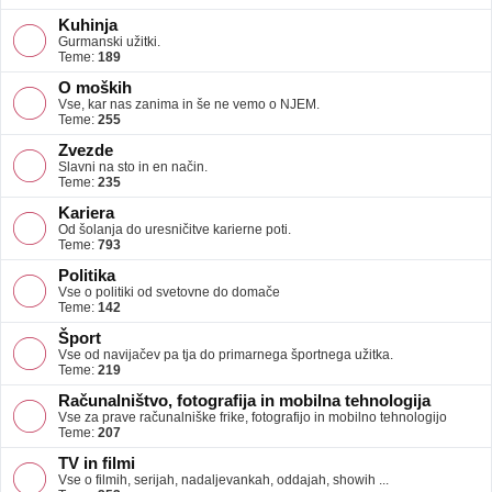
Kuhinja
Gurmanski užitki.
Teme:
189
O moških
Vse, kar nas zanima in še ne vemo o NJEM.
Teme:
255
Zvezde
Slavni na sto in en način.
Teme:
235
Kariera
Od šolanja do uresničitve karierne poti.
Teme:
793
Politika
Vse o politiki od svetovne do domače
Teme:
142
Šport
Vse od navijačev pa tja do primarnega športnega užitka.
Teme:
219
Računalništvo, fotografija in mobilna tehnologija
Vse za prave računalniške frike, fotografijo in mobilno tehnologijo
Teme:
207
TV in filmi
Vse o filmih, serijah, nadaljevankah, oddajah, showih ...