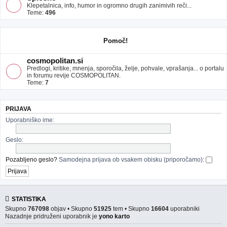
Klepetalnica, info, humor in ogromno drugih zanimivih reči...
Teme:
496
Pomoč!
cosmopolitan.si
Predlogi, kritike, mnenja, sporočila, želje, pohvale, vprašanja... o portalu
in forumu revije COSMOPOLITAN.
Teme:
7
PRIJAVA
Uporabniško ime:
Geslo:
Pozabljeno geslo?
Samodejna prijava ob vsakem obisku (priporočamo):
STATISTIKA
Skupno
767098
objav • Skupno
51925
tem • Skupno
16604
uporabniki
Nazadnje pridruženi uporabnik je
yono karto