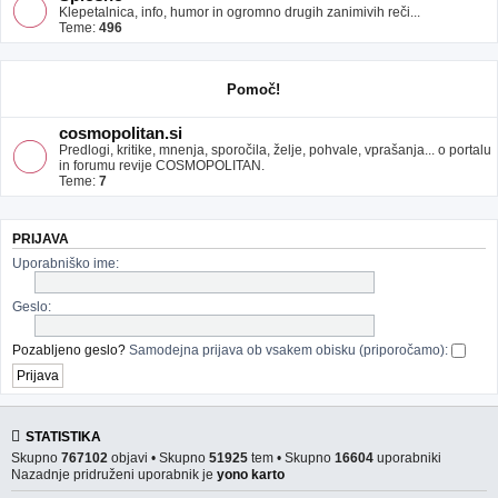
Klepetalnica, info, humor in ogromno drugih zanimivih reči...
Teme:
496
Pomoč!
cosmopolitan.si
Predlogi, kritike, mnenja, sporočila, želje, pohvale, vprašanja... o portalu
in forumu revije COSMOPOLITAN.
Teme:
7
PRIJAVA
Uporabniško ime:
Geslo:
Pozabljeno geslo?
Samodejna prijava ob vsakem obisku (priporočamo):
STATISTIKA
Skupno
767102
objavi • Skupno
51925
tem • Skupno
16604
uporabniki
Nazadnje pridruženi uporabnik je
yono karto