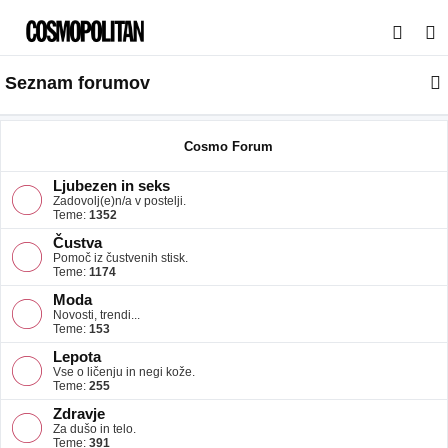
I
s
Seznam forumov
k
a
n
Cosmo Forum
j
Ljubezen in seks
e
Zadovolj(e)n/a v postelji.
Teme:
1352
Čustva
Pomoč iz čustvenih stisk.
Teme:
1174
Moda
Novosti, trendi...
Teme:
153
Lepota
Vse o ličenju in negi kože.
Teme:
255
Zdravje
Za dušo in telo.
Teme:
391