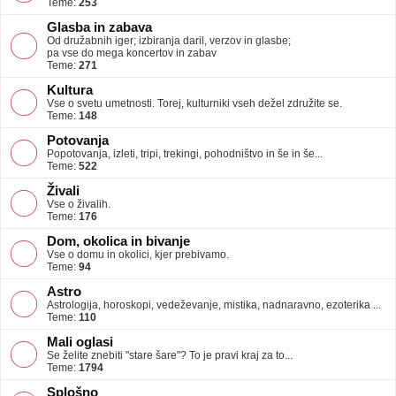
Teme:
253
Glasba in zabava
Od družabnih iger; izbiranja daril, verzov in glasbe;
pa vse do mega koncertov in zabav
Teme:
271
Kultura
Vse o svetu umetnosti. Torej, kulturniki vseh dežel združite se.
Teme:
148
Potovanja
Popotovanja, izleti, tripi, trekingi, pohodništvo in še in še...
Teme:
522
Živali
Vse o živalih.
Teme:
176
Dom, okolica in bivanje
Vse o domu in okolici, kjer prebivamo.
Teme:
94
Astro
Astrologija, horoskopi, vedeževanje, mistika, nadnaravno, ezoterika ...
Teme:
110
Mali oglasi
Se želite znebiti "stare šare"? To je pravi kraj za to...
Teme:
1794
Splošno