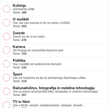
Kuhinja
Gurmanski užitki.
Teme:
189
O moških
Vse, kar nas zanima in še ne vemo o NJEM.
Teme:
255
Zvezde
Slavni na sto in en način.
Teme:
235
Kariera
Od šolanja do uresničitve karierne poti.
Teme:
793
Politika
Vse o politiki od svetovne do domače
Teme:
142
Šport
Vse od navijačev pa tja do primarnega športnega užitka.
Teme:
219
Računalništvo, fotografija in mobilna tehnologija
Vse za prave računalniške frike, fotografijo in mobilno tehnologijo
Teme:
207
TV in filmi
Vse o filmih, serijah, nadaljevankah, oddajah, showih ...